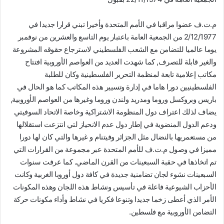
م.ت.ف عضوا مراقبا في الأمم المتحدة وأخيرا تبني قرارا جديدا في
2/12/1977 من الجمعية العامة باعتبار يوم التاسع والعشرين من نوفمبر
يوما عالميا للتضامن مع الشعب الفلسطيني لاسترجاع حقوقه المشروعة
والغير قابلة للتصرف, كما شهدت العديد من العواصم الأوروبية افتتاح
مكاتب إعلامية تابعة لمنظمة التحرير الفلسطينية وكان للطلبة
الفلسطينيين دورا هاما في إدارة وتسيير هذه المكاتب كما هو الحال في
باريس وبروكسل وروما ومدريد ولندن وروما وغيرها من العواصم الأوروبية,
يضاف لذلك اعتراف دول المنظومة الاشتراكية وخاصة الاتحاد السوفيتي
ودعم الدول المنضوية في إطار دول عدم الانحياز لتي انتزعت استقلالها
من مستعمريها بالنضال مثل الجزائر وفيتنام و غيرها والتي كان لها دورا
مميزا في وصول م.ت.ف للأمم المتحدة عبر مجموعة من القرارات التي
تم اتخاذها في حقبة السبعينات من القرن الماضي. كما عرفت سنوات
السبعينات نشوء لجان تضامنية جديدة في كافة دول أوروبا الغربية وكانت
الأحزاب الشيوعية فاعلة في تأسيس ونشاط هذه اللجان وهذه المكونات
الأمر الذي أعطى زخما جديدا وتنوعا فكريا في نشاط وأداء مكونات حركة
التضامن الأوروبية مع فلسطين.