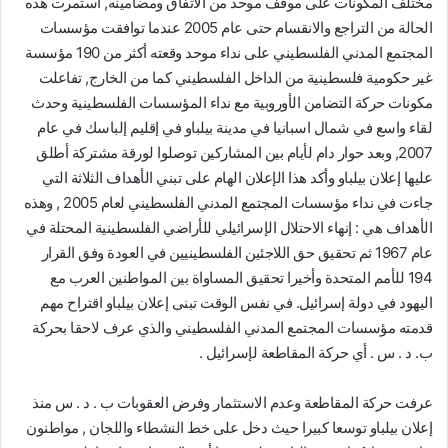
مختلف المكونات على موقف موحد من الاتفاق ومضامينه, استمرت هذه
الحالة من التراجع والانقسام حتى عام 2005 عندما توافقت مؤسسات
المجتمع المدني الفلسطيني على نداء موحد وقعته أكثر من 190 مؤسسة
غير حكومية فلسطينية من الداخل الفلسطيني كما من الخارج, تفاعلت
مكونات حركة التضامن الأوروبية مع نداء المؤسسات الفلسطينية وحدث
لقاء واسع في شمال اسبانيا في مدينة بيلباو في إقليم إلباسك في عام
2007, وبعد حوار دام لأيام بين المشاركين توصلوا لورقة مشتركة أطلق
عليها إعلان بيلباو وأكد هذا الإعلان الهام على تبني الأهداف الثلاثة التي
جاءت في نداء مؤسسات المجتمع المدني الفلسطيني لعام 2005 , وهذه
الأهداف هي : إنهاء الاحتلال الإسرائيلي للأراضي الفلسطينية المحتلة في
عام 1967 ثم تحقيق حق اللاجئين الفلسطينيين في العودة وفق القرار
194 للأمم المتحدة وأخيرا تحقيق المساواة بين المواطنين العرب مع
اليهود في دولة إسرائيل. في نفس الوقت تبنى إعلان بيلباو اقتراح مهم
قدمته مؤسسات المجتمع المدني الفلسطيني والذي عرف لاحقا بحركة
ب. د . س . أي حركة المقاطعة لإسرائيل .
عرفت حركة المقاطعة وعدم الاستثمار وفرض العقوبات ب . د . س منذ
إعلان بيلباو توسعا كبيرا حيث دخل على خط النشطاء واللجان , مواطنون