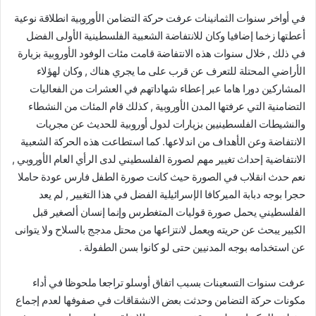
في أواخر سنوات الثمانينات عرفت حركة التضامن الأوروبية انطلاقة نوعية
أعطتها زخما إضافيا وكان للانتفاضة الشعبية الفلسطينية الأولى الفضل
في ذلك , خلال سنوات هذه الانتفاضة قامت مئات الوفود الأوروبية بزيارة
الأراضي المحتلة للتعرف عن قرب على ما يجري هناك , وكان لهؤلاء
المشاركين دورا هاما عبر إعطاء شهاداتهم في العشرات من الفعاليات
التضامنية التي عرفتها المدن الأوروبية , كذلك قام المئات من النشطاء
والنشيطات الفلسطينيين بزيارات لدول أوروبية للحديث عن مجريات
الانتفاضة وعن الأهداف من اندلاعها. كما استطاعت هذه الحركة الشعبية
الانتفاضية إحداث تغيير مهم لصورة الفلسطيني لدى الرأي العام الأوروبي ,
نعم حدث انقلاب في الصورة حيث كانت صورة الطفل فارس عودة حاملا
حجرا بوجه دبابة الميركافا الإسرائيلية الفضل في هذا التغيير , لم يعد
الفلسطيني يحمل صورة قوليات المتغطرس وإنما إنسان ألصغير قبل
الكبير يبحث عن حريته ويعمل لانتزاعها من محتل مدجج بالسلاح ولا يتوانى
عن استخدامه بوجه المدنيين حتى لو كانوا بسن الطفولة .
عرفت سنوات التسعينات بسبب اتفاق أوسلو تراجعا ملحوظا في أداء
مكونات حركة التضامن وحدثت بعض الانشقاقات في صفوفها لعدم إجماع