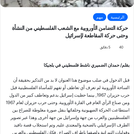
الرئيسية
مهم
حركة التضامن الأوروبية مع الشعب الفلسطيني من النشأة
وحتى حركة المقاطعة لإسرائيل
40
5 دقائق
بقلم/ حمدان الضميري ناشط فلسطيني في بلجيكا
قبل الدخول في صلب موضوع هذا العنوان لا بد من التذكير بحقيقة أن
الساحة الأوروبية لم تعرف أي تعاطف أو تفهم للمأساة الفلسطينية قبل
حرب حزيران 1967, بينما حظيت إسرائيل بدعم وتعاطف كبير من الدول
ومن صناع الرأي العام في القارة الأوروبية. وحتى حرب حزيران لعام 1967
استطاعت الحركة الصهيونية وحلفائها بنقل صورة مغلوطة للصراع بين
الفلسطينيين والعرب من جهة وإسرائيل من جهة أخرى, وهذا عبر تصوير
الطرف الإسرائيلي بالضحية والمعتدى عليه, وتم استجلاب قصة دافيد
وقوليات التوراتية ولصقها بإطراف الصراع , فكان الفلسطيني والعربي