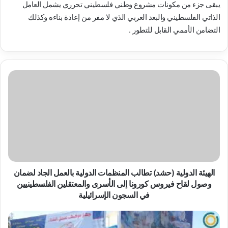
يبقى جزء من مكونات مشروع وطني فلسطيني تحرري يشمل العامل
الذاتي الفلسطيني والبعد العربي الذي لا مفر من إعادة بناءه وكذلك
التضامن الأممي القابل للتطور .
الهيئة
الدولية
(حشد)
تطالب
المنظمات
الدولية
بالعمل
الجاد
لضمان
وصول
الهيئة الدولية (حشد) تطالب المنظمات الدولية بالعمل الجاد لضمان
لقاح
وصول لقاح فيروس كورونا إلى الأسرى والمعتقلين الفلسطينيين
فيروس
في السجون الإسرائيلية
كورونا
إلى
حشد
الأسرى
في