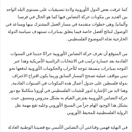
كما عرفت بعض الدول الأوروبية ولادة تنسيقيات على مستوى البلد الواحد
بين العديد من مكونات حركة التضامن فيها كما هو الحال في فرنسا
وألمانيا, وهي خطوات متقدمة في مسار العمل المشترك بينها ويساعد في
الوصول لنتائج أفضل خاصة فيما يتعلق بمبادرات تستهدف سياسة الدولة
الخارجية تجاه الموضوع الفلسطيني .
من المتوقع أن تعرف حركة التضامن الأوروبية حراكا جديدا في السنوات
القادمة بعد خسارة ترامب في الانتخابات الرئاسية الأمريكية وهذا عبر
التوجه بمبادرات منسقة تتوجه للأحزاب والحكومات الأوروبية لدفعها نحو
تبني مواقف عملية تصحح المسار السابق وربما يكون اقتراح الاعتراف
بدولة فلسطين على جدول أعمال هذه المكونات في السنوات القادمة,
وهنا لابد من الإشارة لدور للشتات الفلسطيني في أوروبا متكاملا مع دور
حركة التضامن الأوروبية يفترض القيام به بشكل مدروس ومنسق, حيث
يشكل هذا الوجود الهام جزأ من النسيج الأوروبي وعليه تقع مهمة نقل
الرواية الفلسطينية للمحيط الأوروبي
في النهاية فهمي وقناعتي أن التضامن الأممي مع قضيتنا الوطنية العادلة