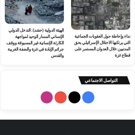
الهيئة الدولية (حشد): التدخل الدولي
نداء وإحاطة حول العقوبات الجماعية
الإنساني المسار الوحيد لمواجهة
التي يرتكبها الاحتلال الإسرائيلي بحق
الكارثة الإنسانية غير المسبوقة ووقف
المدنيين خلال العدوان المستمر على
جرائم الإبادة في غزة والضفة الغربية
قطاع غزة
والقدس
التواصل الاجتماعي
فيسبوك
‫X
‫YouTube
انستقرام