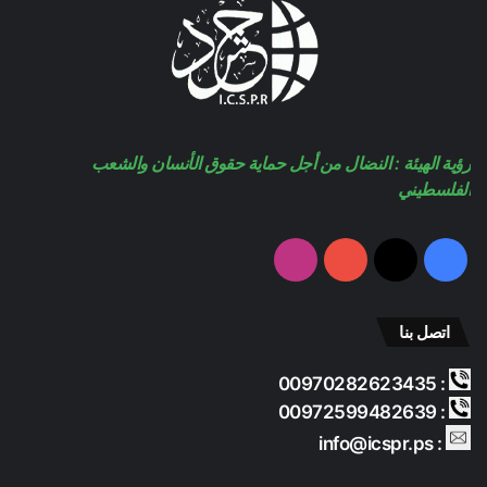
رؤية الهيئة : النضال من أجل حماية حقوق الأنسان والشعب
الفلسطيني
فيسبوك
‫X
‫YouTube
انستقرام
اتصل بنا
: 00970282623435
: 00972599482639
: info@icspr.ps