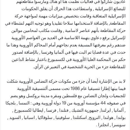
عاديون شاركوا في فعاليات نظمت هنا أو هناك ومارسوا مقاطعتهم
للبضائع الإسرائيلية , واستطاعت هذا الحراك أن يقلق الحكومات
الإسرائيلية المتعاقبة وقامت بتخصيص ميزانيات مهمة لمواجهة حركة
المقاطعة, بالإضافة لاستخدامها سلاحا تقليديا وهو توجيه التهم لنشطاء في
حركة المقاطعة بأنهم عناصر لاسامية , وقامت مكاتب لمحامين موالين
لإسرائيل برفع دعاوي بتهمة اللاسامبة في العديد من العواصم الأوروبية
ضدهم رغم معرفتها المسبقة بعدم نجاحهم أمام المحاكم الأوروبية وهذا ما
حدث في عدة قضايا تم البت فيها في ألمانيا وفرنسا , بالإضافة لصدور
حكم من المحكمة العليا الأوروبية في لكسمبورغ باعتبار نشاط الداعين
للمقاطعة جزء من الحرية الشخصية في التعبيرعن الرأي.
لا بد من الإشارة أيضا أن جزء من مكونات حركة التضامن الأوروبية شكلت
فيما بينها إطارا تنسيقيا عام 1986 تحت مسمى ألتنسيقية الأوروبية
للجمعيات ولجان التضامن مع فلسطين ومقره مدينة بروكسل وهو يضم
في صفوفه 44 مؤسسة أوروبية من 19 دولة أوروبية وهي : النمسا , بلجيكا
, ألمانيا , ايرلندا, جمهورية التشيك , فنلندا , فرنسا , ايطاليا لكسمبورغ ,
بولندا , هولندا , النرويج, اسكتلندا , سلوفينيا , سلوفاكيا , اسبانيا , السويد ,
سويسرا , انجلترا .