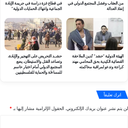
من العقاب وفشل المجتمع الدولي في
في قطاع غزة دراسة في جريمة الإبادة
إنفاذ العدالة
الجماعية وانتهاك الحمايات الدولية”
الهيئة الدولية “حشد” تُدين الملاحقة
حشــد التحريض على التهجير والإبادة،
القضائية الكيدية بحق المحامي مهند
وتصاعد القتل والاستيطان، يضع
كراجة وتدعو لمراقبة محاكمته
المجتمع الدولي أمام اختبار حاسم
للمساءلة والحماية للفلسطينيين
اترك تعليقاً
لن يتم نشر عنوان بريدك الإلكتروني.
الحقول الإلزامية مشار إليها بـ
*
ا
ل