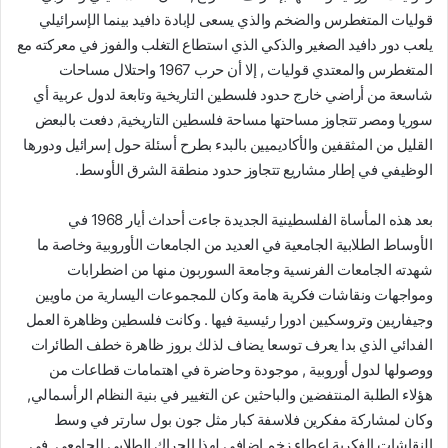
قوليات المتغطرس والضخم والذي يسعى لإبادة دافيد بينما الإسرائيلي
يلعب دور دافيد الصغير والذكي الذي استطاع التغلب والفوز في معركته مع
المتغطرس والمعتدي قوليات , إلا أن حرب 1967 واحتلال مساحات
شاسعة من أراضي خارج حدود فلسطين التاريخية وتابعة لدول عربية أي
سوريا ومصر تتجاوز مساحتها مساحة فلسطين التاريخية, دفعت بالبعض
القليل من المثقفين والأكاديميين بالبدء بطرح أسئلة حول إسرائيل ودورها
الوظيفي في إطار مشاريع تتجاوز حدود منطقة الشرق الأوسط.
بعد هذه المأساة الفلسطينية الجديدة جاءت أحداث أيار 1968 في
الأوساط الطلابية الجامعية في العديد من الجامعات الأوروبية وخاصة ما
شهدته الجامعات الفرنسية وجامعة السوربون منها من اضطرابات
ومواجهات ونقاشات فكرية هامة وكان للمجموعات اليسارية من ماويين
وجيفاريين وتروسكيين ادورا رئيسية فيها . وكانت فلسطين وظاهرة العمل
الفدائي الذي بدا يعرف توسعا يضاف لذلك بروز ظاهرة خطف الطائرات
ووصولها لدول أوروبية , موجودة وحاضرة في اهتمامات قطاعات من
هؤلاء الطلبة المنتفضين والباحثين عن التغيير في بنية النظام الرأسمالي,
وكان لمشاركة مفكرين فلاسفة كبار مثل جون بول سارتر في وسط
النقاشات الفكرية إعطاء زخم إضافي لهذا الحراك الطلابي الجامعي .في