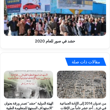
والمعتقلين
صور
الفلسطينيين
للعام
في
2020
السجون
الإسرائيلية
حشد في صور للعام 2020
مقالات ذات صلة
من عدوان 2014 إلى الإبادة الجماعية
الهيئة الدولية “حشد” تصدر ورقة بعنوان
في غزة… أحد عشر عاماً من الإفلات
“الاستهداف الممنهج للمنظومة الطبية