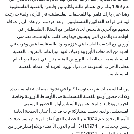
عام 1969 بدأنا نرى اهتمام طلبة وأكاديمين جامعين بالقضية الفلسطينية
وهذا عبر زيارات قاموا بها للمخيمات الفلسطينية في الأردن ولقاءات رتبت
لهم في قواعد للفدائيين الفلسطينيين , وبعد عودتهم من هذه الزيارات قام
بعضهم مع آخرين بتأسيس لجان تضامن مع النضال الفلسطيني في
الجامعات والمدن التي يعيشون فيها وهنا كانت بداية نشاط تضامني
أوروبي مع الشعب الفلسطيني عززه وجود طلبة فلسطينيين وعرب في
العديد من الجامعات الأوروبية وهؤلاء لعبوا دورا هاما بالتعريف بالقضية
الفلسطينية بجانب الطلبة الأوروبيين المتضامنين, في هذه المرحلة لم
تعطي الأحزاب الشيوعية في دول أوروبا الغربية أي اهتمام للقضية
الفلسطينية .
مرحلة السبعينات شهدت توسعا كبيرا في نشوء جمعيات تضامنية جديدة
وكذلك حضور أوسع للقضية الفلسطينية في الأوساط الأوروبية وخاصة
الحزبية, وهذا يعود لمجوعة من الأسباب, أولها الحضور الرسمي
الفلسطيني والذي تجسد بمشاركة م.ت.ف في أعمال الجمعية العامة
للأمم المتحدة عام 1974 عبر الخطاب الذي ألقاه المرحوم ياسر عرفات
رئيس م.ت.ف في 13/11/1974 أمام الدول الأعضاء وتلاه إصدار قرار من
الجمعية العامة في 22/11/1974 بقبول