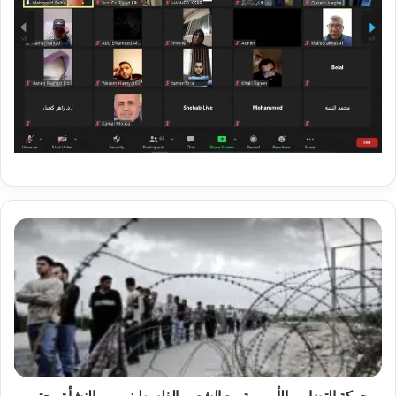
ح
ر
ك
ة
ا
ل
ت
ض
ا
م