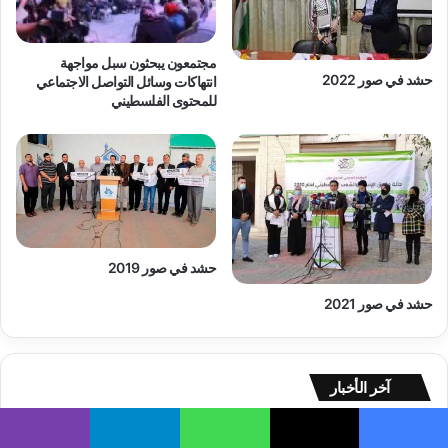
س
ط
ي
مجتمعون يبحثون سبل مواجهة
ن
حشد في صور 2022
انتهاكات وسائل التواصل الاجتماعي
ي
للمحتوى الفلسطيني
م
ن
ا
ل
ن
ش
أ
ة
حشد في صور 2019
و
حشد في صور 2021
ح
ت
ى
ح
آخر الأخبار
ر
ك
ة