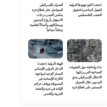
(حشد) تُتابع جهودها الدولية
العدوان الإسرائيلي
لتفعيل المناصرة لحقوق
المتواصل على قطاع غزة
الشعب الفلسطيني
يعكس أقصى درجات
الاستهتار بأرواح المدنيين
وممتلكاتهم وأعمالاً انتقامية
وعقاباً جماعياً
الهيئة الدولية (حشد):
نداء وإحاطة حول العقوبات
التدخل الدولي الإنساني
الجماعية التي يرتكبها
المسار الوحيد لمواجهة
الاحتلال الإسرائيلي بحق
الكارثة الإنسانية غير
المدنيين خلال العدوان
المسبوقة ووقف جرائم
المستمر على قطاع غزة
الإبادة في غزة والضفة
الغربية والقدس