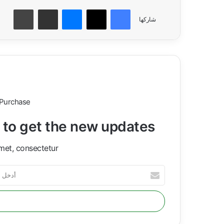
فيسبوك
‫X
ماسنجر
مشاركة عبر البريد
طباع
شاركها
 Purchase
t to get the new updates!
met, consectetur.
أدخل
بريدك
الإلكتروني