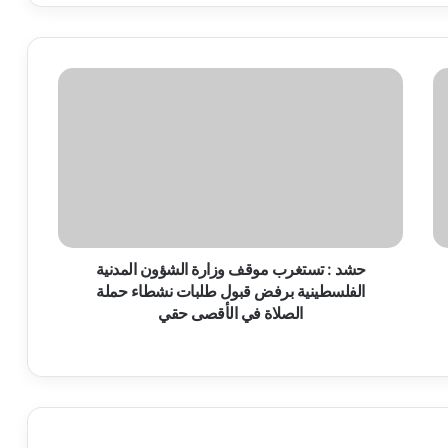
حشد
:
تستغرب
موقف
وزارة
الشؤون
المدنية
الفلسطينية
برفض
قبول
حشد : تستغرب موقف وزارة الشؤون المدنية
طلبات
الفلسطينية برفض قبول طلبات نشطاء حملة
نشطاء
الصلاة في الأقصى حقي
حملة
الصلاة
في
الأقصى
حقي