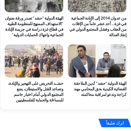
من عدوان 2014 إلى الإبادة الجماعية
الهيئة الدولية “حشد” تصدر ورقة بعنوان
في غزة… أحد عشر عاماً من الإفلات
“الاستهداف الممنهج للمنظومة الطبية
من العقاب وفشل المجتمع الدولي في
في قطاع غزة دراسة في جريمة الإبادة
إنفاذ العدالة
الجماعية وانتهاك الحمايات الدولية”
الهيئة الدولية “حشد” تُدين الملاحقة
حشــد التحريض على التهجير والإبادة،
القضائية الكيدية بحق المحامي مهند
وتصاعد القتل والاستيطان، يضع
كراجة وتدعو لمراقبة محاكمته
المجتمع الدولي أمام اختبار حاسم
للمساءلة والحماية للفلسطينيين
اترك تعليقاً