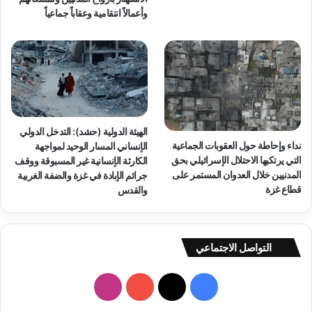
وأعمالاً انتقامية وعقاباً جماعياً
الهيئة الدولية (حشد): التدخل الدولي
نداء وإحاطة حول العقوبات الجماعية
الإنساني المسار الوحيد لمواجهة
التي يرتكبها الاحتلال الإسرائيلي بحق
الكارثة الإنسانية غير المسبوقة ووقف
المدنيين خلال العدوان المستمر على
جرائم الإبادة في غزة والضفة الغربية
قطاع غزة
والقدس
التواصل الاجتماعي
فيسبوك
‫X
‫YouTube
انستقرام