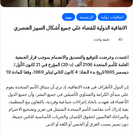
اتفاقيات دولية
الرئيسية
مهم
الاتفاقية الدولية للقضاء علي جميع أشكال التمييز العنصري
40
دقيقة واحدة
اعتمدت وعرضت للتوقيع والتصديق والانضمام بموجب قرار الجمعية
العامة للأمم المتحدة 2106 ألف (د-20) المؤرخ في 21 كانون الأول/
ديسمبر 1965
تاريخ بدء النفاذ: 4 كانون الثاني/يناير 1969، وفقا للمادة 19
إن الدول الأطراف في هذه الاتفاقية، إذ تري أن ميثاق الأمم المتحدة يقوم
علي مبدأي الكرامة والتساوي الأصيلين في جميع البشر، وأن جميع الدول
الأعضاء قد تعهدت باتخاذ إجراءات جماعية وفردية، بالتعاون مع المنظمة،
بغية إدراك أحد مقاصد الأمم المتحدة المتمثل في تعزيز وتشجيع الاحترام
والمراعاة العالميين لحقوق الإنسان والحريات الأساسية للناس جميعا،
دون تمييز بسبب العرق أو الجنس أو اللغة أو الدين