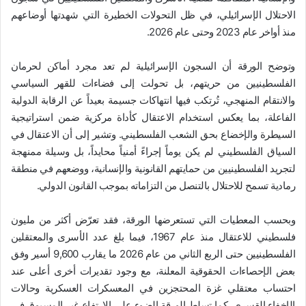
الاحتلال الإسرائيلي، في ظل التحولات الخطيرة التي شهدتها أوضاعهم
منذ أواخر عام 2023 وحتى عام 2026.
وتوضح الورقة أن السجون الإسرائيلية لم تعد مجرد أماكن لحرمان
الفلسطينيين من حريتهم، بل تحولت إلى فضاءات للقهر السياسي
والانتقام المنهجي، تُرتكب فيها انتهاكات جسيمة بعيداً عن الرقابة الدولية
الفاعلة، بما يعكس استخدام الاعتقال كأداة مركزية ضمن استراتيجية
السيطرة والإخضاع بحق الشعب الفلسطيني. وتشير إلى أن الاعتقال في
السياق الفلسطيني لم يكن يوماً إجراءً أمنياً محايداً، بل وسيلة ممنهجة
لتجريد الفلسطينيين من حمايتهم القانونية والإنسانية، ووضعهم في منطقة
رمادية تسمح للاحتلال بالتنصل من التزاماته بموجب القانون الدولي.
وبحسب المعطيات التي تستعرضها الورقة، فقد تعرّض أكثر من مليون
فلسطيني للاعتقال منذ عام 1967، فيما بلغ عدد الأسرى والمعتقلين
الفلسطينيين حتى الربع الثاني من عام 2026 ما يقارب 9,600 أسير وفق
بعض الإحصاءات الحقوقية المعلنة، مع وجود تقديرات أخرى أعلى عند
احتساب معتقلي غزة المحتجزين في المعسكرات العسكرية وحالات
الإخفاء القسري. كما تسلط الورقة الضوء على الارتفاع غير المسبوق في