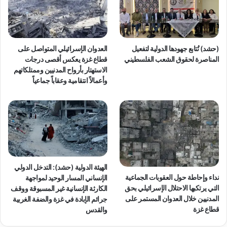
س
ا
ت
ل
ه
م
د
ن
ا
ا
(حشد) تُتابع جهودها الدولية لتفعيل
العدوان الإسرائيلي المتواصل على
ف
ز
المناصرة لحقوق الشعب الفلسطيني
قطاع غزة يعكس أقصى درجات
ا
ل
الاستهتار بأرواح المدنيين وممتلكاتهم
ل
ا
وأعمالاً انتقامية وعقاباً جماعياً
ع
ل
د
س
ا
ك
ل
ن
ة
ي
ا
ة
ل
ف
د
ي
الهيئة الدولية (حشد): التدخل الدولي
و
غ
نداء وإحاطة حول العقوبات الجماعية
الإنساني المسار الوحيد لمواجهة
ل
ز
التي يرتكبها الاحتلال الإسرائيلي بحق
الكارثة الإنسانية غير المسبوقة ووقف
ي
ة
المدنيين خلال العدوان المستمر على
جرائم الإبادة في غزة والضفة الغربية
ة
ي
قطاع غزة
والقدس
ك
ش