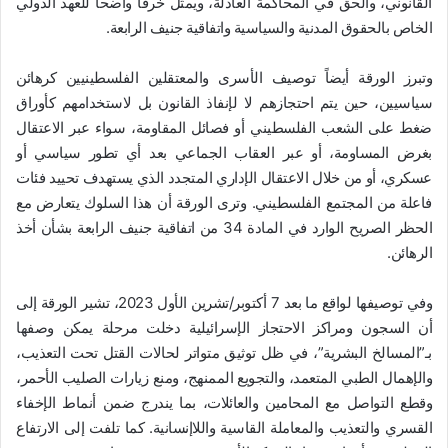
القانوني، والحق في المحاكمة العادلة، ويمثل خرقاً واضحاً للعهد الدولي
الخاص بالحقوق المدنية والسياسية واتفاقية جنيف الرابعة.
وتبرز الورقة أيضاً توصيف الأسرى والمعتقلين الفلسطينيين كرهائن
سياسيين، حين يتم احتجازهم لا لإنفاذ القانون بل لاستخدامهم كأوراق
ضغط على الشعب الفلسطيني أو فصائل المقاومة، سواء عبر الاعتقال
بغرض المساومة، أو عبر العقاب الجماعي بعد أي تطور سياسي أو
عسكري، أو من خلال الاعتقال الإداري المتجدد الذي يستهدف تحييد فئات
فاعلة من المجتمع الفلسطيني. وترى الورقة أن هذا السلوك يتعارض مع
الحظر الصريح الوارد في المادة 34 من اتفاقية جنيف الرابعة بشأن أخذ
الرهائن.
وفي توصيفها لواقع ما بعد 7 أكتوبر/تشرين الأول 2023، تشير الورقة إلى
أن السجون ومراكز الاحتجاز الإسرائيلية دخلت مرحلة يمكن وصفها
بـ”المسالخ البشرية”، في ظل توثيق متواتر لحالات القتل تحت التعذيب،
والإهمال الطبي المتعمد، والتجويع الممنهج، ومنع زيارات الصليب الأحمر،
وقطع التواصل مع المحامين والعائلات، بما يندرج ضمن أنماط الإخفاء
القسري والتعذيب والمعاملة القاسية واللاإنسانية. كما تلفت إلى الارتفاع