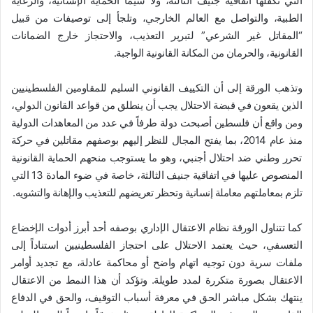
التي تكفلها اتفاقية جنيف الثالثة، ولا سيما الحماية الإنسانية، والرعاية
الطبية، والتواصل مع العالم الخارجي، وتلجأ إلى توصيفات من قبيل
“المقاتل غير الشرعي” لتبرير التعذيب، والاحتجاز خارج الضمانات
القانونية، والحرمان من المكانة القانونية الواجبة.
وتذهب الورقة إلى أن التكييف القانوني السليم للمقاومين الفلسطينيين
الذين يقعون في قبضة الاحتلال يجب أن ينطلق من قواعد القانون الدولي،
ومن واقع أن فلسطين أصبحت دولة طرفاً في عدد من المعاهدات الدولية
منذ عام 2014، بما يفتح المجال للنظر إليهم بوصفهم مقاتلين في حركة
تحرر وطني ضد احتلال أجنبي، وهو ما يستوجب منحهم الحماية القانونية
المنصوص عليها في اتفاقية جنيف الثالثة، خاصة في ضوء المادة 13 التي
تلزم بمعاملتهم معاملة إنسانية وتحظر تعريضهم للتعذيب والإهانة والتشويه.
كما تتناول الورقة نظام الاعتقال الإداري بوصفه أحد أبرز أدوات الإخضاع
التعسفي، حيث يعتمد الاحتلال على احتجاز الفلسطينيين استناداً إلى
ملفات سرية دون توجيه اتهام واضح أو محاكمة عادلة، مع تجديد أوامر
الاعتقال بصورة متكررة لمدد طويلة. وتؤكد أن هذا النمط من الاعتقال
ينتهك بشكل مباشر الحق في معرفة أسباب التوقيف، والحق في الدفاع