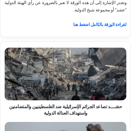
وتجدر الإشارة إلى أن هذه الورقة لا تعبر بالضرورة عن رأي الهيئة الدولية
“حشد” أو مجموعة شيخ الدولية.
لقراءة الورقة بالكامل اضغط هنا
ح
ش
ـ
ـ
ـ
ـ
د
ت
ص
ا
حشــــد تصاعد الجرائم الإسرائيلية ضد الفلسطينيين والمتضامنين
ع
واستهداف العدالة الدولية
د
ا
“
ل
ح