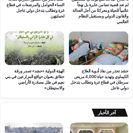
ل
ا
لم تعد قضية تضامن عابرة بل نهجاً
النساء الحوامل والمرضعات في قطاع
س
ل
عالمياً للحياة ومعركةً من أجل العدالة
غزة وتطالب بتدخل دولي عاجل
ط
والقانون الدولي ومستقبل النظام
لحمايتهن
م
العالمي
ي
د
ن
ن
ي
ي
ي
ة
ن
و
و
خ
ا
ي
ل
ا
حشد تحذر من نفاذ أدوية العلاج
الهيئة الدولية «حشد» تصدر ورقة
م
م
الكيماوي وتهديد حياة 4,000 مريض
حقائق بعنوان «واقع المزارعين في بني
ت
ا
سرطان في قطاع غزة وتطالب بتدخل
نعيم في ظل مصادرة الأراضي
ض
ل
دولي عاجل
والاستيطان»
ا
ن
م
ا
ن
ز
ي
ح
آخر الأخبار
ن
ي
و
ن
ا
و