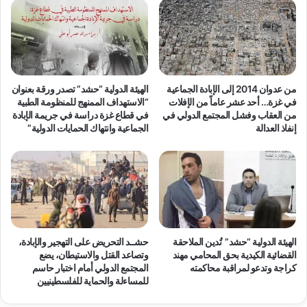
من عدوان 2014 إلى الإبادة الجماعية
الهيئة الدولية “حشد” تصدر ورقة بعنوان
في غزة… أحد عشر عاماً من الإفلات
“الاستهداف الممنهج للمنظومة الطبية
من العقاب وفشل المجتمع الدولي في
في قطاع غزة دراسة في جريمة الإبادة
إنفاذ العدالة
الجماعية وانتهاك الحمايات الدولية”
الهيئة الدولية “حشد” تُدين الملاحقة
حشــد التحريض على التهجير والإبادة،
القضائية الكيدية بحق المحامي مهند
وتصاعد القتل والاستيطان، يضع
كراجة وتدعو لمراقبة محاكمته
المجتمع الدولي أمام اختبار حاسم
للمساءلة والحماية للفلسطينيين