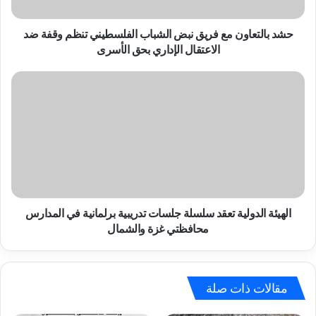
تنظم
وقفة
ضد
حشد بالتعاون مع فريق نبض الشباب الفلسطيني تنظم وقفة ضد
الاعتقال
الاعتقال الإداري بحق الأسرى
الإداري
بحق
الهيئة
الأسرى
الدولية
تعقد
سلسلة
جلسات
تدريبية
برلمانية
في
المدارس
محافظتي
الهيئة الدولية تعقد سلسلة جلسات تدريبية برلمانية في المدارس
غزة
محافظتي غزة والشمال
والشمال
مقالات ذات صلة