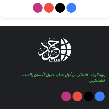
فيسبوك
‫X
‫YouTube
انستقرام
رؤية الهيئة : النضال من أجل حماية حقوق الأنسان والشعب
الفلسطيني
فيسبوك
‫X
‫YouTube
انستقرام