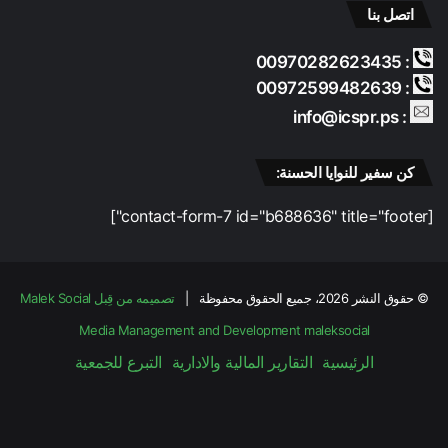
اتصل بنا
: 00970282623435
: 00972599482639
: info@icspr.ps
كن سفير للنوايا الحسنة:
[contact-form-7 id="b688636" title="footer"]
© حقوق النشر 2026، جميع الحقوق محفوظة |
تصميمه من قِبل Malek Social
Media Management and Development
maleksocial
الرئيسية
التقارير المالية والادارية
التبرع للجمعية
فيسبوك
‫X
‫YouTube
انستقرام