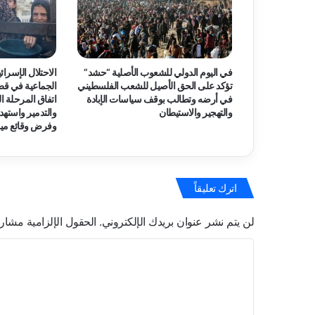
ح
ش
د
و
م
في اليوم الدولي للشعوب الأصلية “حشد”
الاحتلال الإسرائي
ر
تؤكد على الحق الأصيل للشعب الفلسطيني
الجماعية في قط
ك
في أرضه وتطالب بوقف سياسات الإبادة
اتفاق المرحلة الث
ز
والتهجير والاستيطان
والتدمير واسته
ع
وفرض وقائع ميد
م
ا
ن
.
اترك تعليقاً
.
1
لن يتم نشر عنوان بريدك الإلكتروني.
الحقول الإلزامية مشار إ
1
1
ا
م
ل
ن
ظ
ت
م
ع