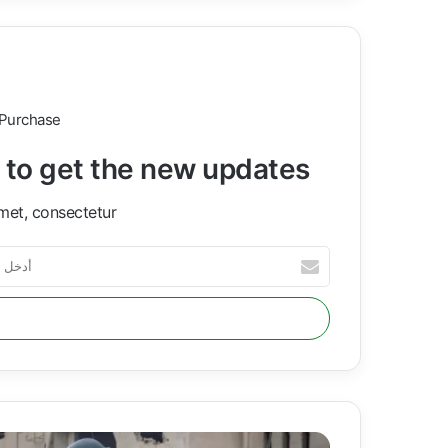
 Purchase
t to get the new updates!
met, consectetur.
أ
د
خ
ل
ب
ر
ي
د
ك
ب
ا