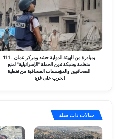
م
ل
ب
إ
ا
ل
د
ك
ر
ت
ة
ر
م
و
ن
ن
ا
بمبادرة من الهيئة الدولية حشد ومركز عمان.. 111
ي
ل
منظمة وشبكة تدين الحملة "الإسرائيلية" لمنع
ه
الصحافيين والمؤسسات الصحافية من تغطية
ي
الحرب على غزة
ئ
ة
ا
ل
د
مقالات ذات صلة
و
ل
ي
ة