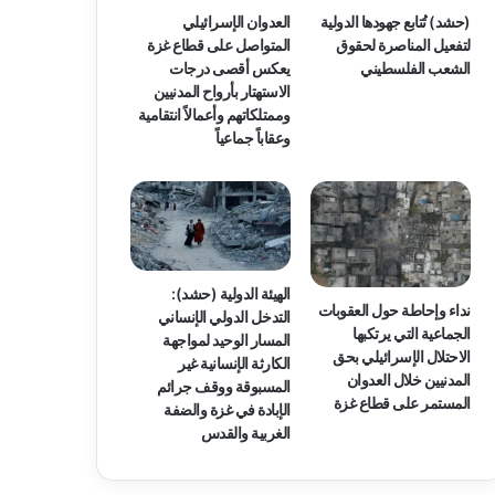
(حشد) تُتابع جهودها الدولية
العدوان الإسرائيلي
لتفعيل المناصرة لحقوق
المتواصل على قطاع غزة
الشعب الفلسطيني
يعكس أقصى درجات
الاستهتار بأرواح المدنيين
وممتلكاتهم وأعمالاً انتقامية
وعقاباً جماعياً
الهيئة الدولية (حشد):
نداء وإحاطة حول العقوبات
التدخل الدولي الإنساني
الجماعية التي يرتكبها
المسار الوحيد لمواجهة
الاحتلال الإسرائيلي بحق
الكارثة الإنسانية غير
المدنيين خلال العدوان
المسبوقة ووقف جرائم
المستمر على قطاع غزة
الإبادة في غزة والضفة
الغربية والقدس