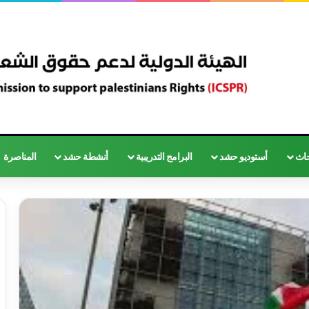
حاث
أستوديو حشد
البرامج التدريبية
أنشطة حشد
المناصرة