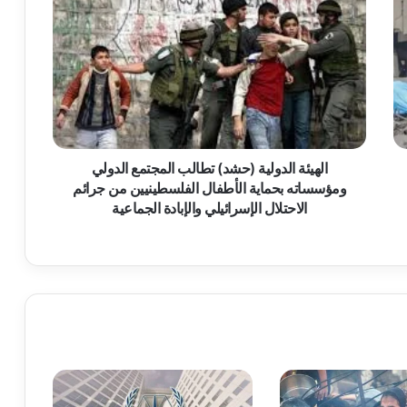
ل
ه
ي
ئ
ة
ا
ل
د
و
الهيئة الدولية (حشد) تطالب المجتمع الدولي
ل
ومؤسساته بحماية الأطفال الفلسطينيين من جرائم
ي
الاحتلال الإسرائيلي والإبادة الجماعية
ة
(
ح
ش
د
)
ت
ط
ا
ل