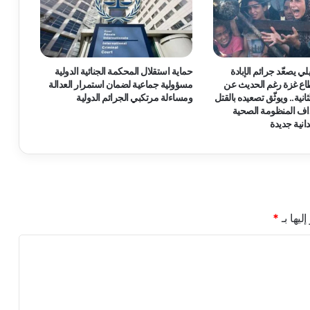
ب
ا
ل
م
ج
لي يصعّد جرائم الإبادة
حماية استقلال المحكمة الجنائية الدولية
ت
اع غزة رغم الحديث عن
مسؤولية جماعية لضمان استمرار العدالة
م
انية.. ويوثّق تصعيده بالقتل
ومساءلة مرتكبي الجرائم الدولية
ع
داف المنظومة الصحية
ا
انية جديدة
ل
د
و
ل
ي
و
ليها بـ
*
م
ؤ
س
س
ا
ت