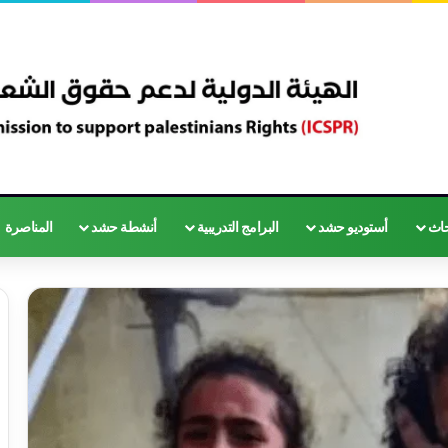
حاث
أستوديو حشد
البرامج التدريبية
أنشطة حشد
المناصرة