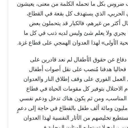
 أشهر، وسط حرب ضروس بكل ما تحمله الكلمة من معنى، يعيشون
الحربي، الذي يستهدف كل بقعة في القطاع،
ل أكثر من غيرهم، فالكبار قد يتحملون بعض
جري ولا يعلم شئ وليس لديه ذنب في كل ما
ية الأولى» لهذا العدوان الهمجي على قطاع غزة.
ة دفاع عن حقوق الأطفال لم نعد قادرين على
، فحاليا هدفنا مُنصب على نقل أصوات أطفال
 العمل الفوري على وقف إطلاق النار والعدوان
م الاحتلال بتوفير كل مقومات الحياة في قطاع
ي المناسب، ومن ثم يكون هناك تدخل ودعم نفسي
مليون ومائة ألف طفل بالقطاع في حاجة إلى دعمٍ
يع تخليصهم من الأثار النفسية لهذا العدوان
م برامج لا تستطيع الهيئات المحلية في