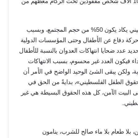
طفل قتلوا في القطاع، وهناك ما يزيد عن 10 آلاف شخص مفقودين تحت الركام معظهم من
وأضاف: عدد الأطفال في المجتمع الفلسطيني يكاد يكون 50% من حجم المجتمع، وبسبب
 حركة دفاع عن الأطفال وحتى المؤسسات الدولية
يد عدد ضحايا انتهاكات العدوان بالنسبة للأطفال
ء فيكون العدد غير محسوم، بسبب الانتهاكات
يرية، ولكن يبقى الشئ الوحيد الواضح في الأمر أن
 حقوق الطفل الفلسطيني»، بدايةً من الحق في
تى البيت الآمن، كل هذه الحقوق البسيطة هي غير
طيني.
 بلا طعام بلا ماء صالح للشرب، ينامون