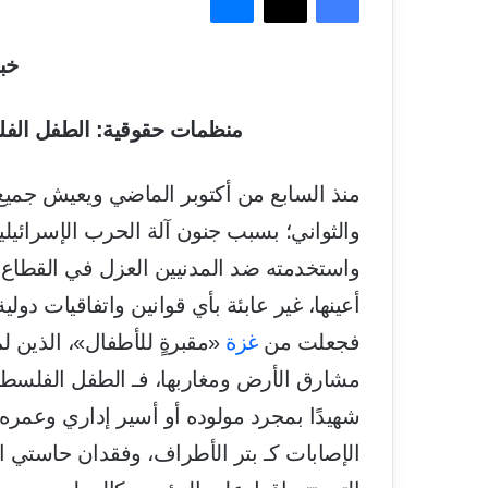
خب
منظمات حقوقية: الطفل الفلس
منذ السابع من أكتوبر الماضي ويعيش جميع 
والثواني؛ بسبب جنون آلة الحرب الإسرائيلية 
واستخدمته ضد المدنيين العزل في القطاع
أعينها، غير عابئة بأي قوانين واتفاقيات دو
فجعلت من
غزة
«مقبرةٍ للأطفال»، الذين 
مشارق الأرض ومغاربها، فـ الطفل الفلسطي
الإصابات كـ بتر الأطراف، وفقدان حاستي ال