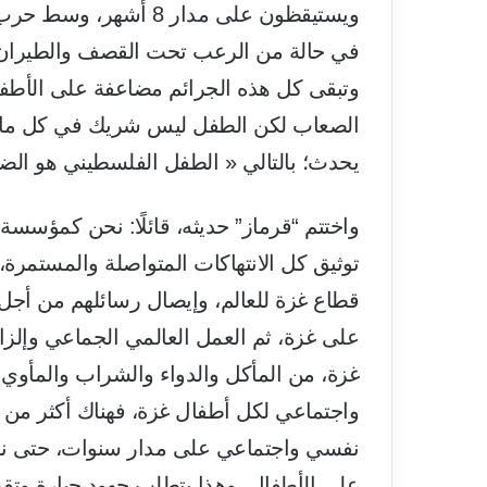
ويستيقظون على مدار 8
في حالة من الرعب تحت القصف والطيران 
وتبقى كل هذه الجرائم مضاعفة على الأطفا
الصعاب لكن الطفل ليس شريك في كل ما ي
يحدث؛ بالتالي « الطفل الفلسطيني هو الضح
واختتم “قرماز” حديثه، قائلًا: نحن كمؤسس
توثيق كل الانتهاكات المتواصلة والمستمرة
قطاع غزة للعالم، وإيصال رسائلهم من أجل
على غزة، ثم العمل العالمي الجماعي وإلزا
غزة، من المأكل والدواء والشراب والمأو
واجتماعي لكل أطفال غزة، فهناك أكثر من 
نفسي واجتماعي على مدار سنوات، حتى نستط
على الأطفال، وهذا يتطلب جهود جبارة وتقدي