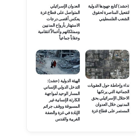
(حشد) تُتابع جهودها الدولية
العدوان الإسرائيلي
لتفعيل المناصرة لحقوق
المتواصل على قطاع غزة
الشعب الفلسطيني
يعكس أقصى درجات
الاستهتار بأرواح المدنيين
وممتلكاتهم وأعمالاً انتقامية
وعقاباً جماعياً
الهيئة الدولية (حشد):
نداء وإحاطة حول العقوبات
التدخل الدولي الإنساني
الجماعية التي يرتكبها
المسار الوحيد لمواجهة
الاحتلال الإسرائيلي بحق
الكارثة الإنسانية غير
المدنيين خلال العدوان
المسبوقة ووقف جرائم
المستمر على قطاع غزة
الإبادة في غزة والضفة
الغربية والقدس