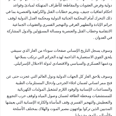
دولية وفرض العقوبات والمقاطعة للأطراف المتهتكة لمبادئ وقواعد
احكام اتفاقيات جنيف، وتجريم خطابات القتل والكراهية والعنصرية بما في
ذلك التحرك أمام المحكمة الجنائية الدولية ومحكمة العدل الدولية لوقف
جرائم الإبادة والتطهير العرقي والتهجير القسري والعقوبات الجماعية
الانتقامية وخطاب القتل والعنصرية ومسالة المسؤولين والدول المشاركة
في العدوان .
وسوف يسجل التاريخ الإنساني صفحات سوداء من العار الذي سيبقي
يلحق القوي الاستعمارية الداعمة لهذه الجرائم التي ترتكب بسلاحها
ودعمها العسكري والسياسي والاقتصادي لدولة الاحتلال الإسرائيلي.
وسوف يلاحق العار كل الجهات الدولية ودول العالم التي عجزت حتى عن
فتح ممر انساني لضمان اجلاء الجرحى وادخال المستلزمات الطبية
والمساعدات الإنسانية والوقود اللازم لتشغيل المولدات الكهربائية
للمستشفيات ومحطة الطاقة لضمان وصول المياه ولوقف حرب التجويع
والتعطيش والتهجير القسري وقف المأساة والكارثة الإنسانية التي يعيشها
المدنيين الذين تركوا يواجهون مصير الموت والهلاك بمختلف الأسلحة
والأساليب المجرمة دوليا.