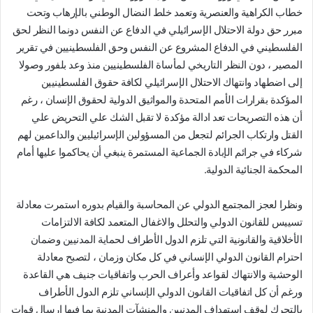
خطاب الكراهية والعنصرية وتعمد خلط النضال الوطني بالإرهاب وتحت
مبرر حق دولة الاحتلال الإسرائيلي في الدفاع عن النفس دونما النظر لحق
الفلسطيني في الدفاع المشروع عن النفس وحق الفلسطينيين في تقرير
المصير ، دون النظر التاريخي لمأساة الفلسطينيين منذ وعد بلفور وصولا
إلى اضطهاد وانتهاك الاحتلال الإسرائيلي لكافة حقوق الفلسطينيين
المؤكدة بقرارات الأمم المتحدة والمواثيق الدولية لحقوق الإنسان ، رغم
أن هذه التصريحات تعد ادالة مؤكدة لا تقبل الشك علي التحريض علي
القتل وارتكاب الجرائم لتجعل من المسؤولين الإسرائيليين والداعمين لهم
شركاء في جرائم الإبادة الجماعية المستمرة ينبغي أن يحاكموا عليها أمام
المحكمة الجنائية الدولية.
ونظرا لعجز المجتمع الدولي عن المحاسبة والقيام بدوره استمرت معادلة
تسييس للقانون الدولي والتحلل والاغفال المتعمد لكافة الالتزامات
الأخلاقية والقانونية التي تلزم الدول الأطراف لحماية المدنيين وضمان
احترام القانون الدولي الإنساني في كل مكان وزمان ، لتصبح معادلة
الوحشية والانتهاك لقواعد وأعراف الحرب واتفاقيات جنيف هي القاعدة
ورغم أن كل اتفاقيات القانون الدولي الإنساني تلزم الدول الأطراف
بالتحرك لوقف استهداف المدنيين والمنشآت المدنية بما فيها ارسال قوات