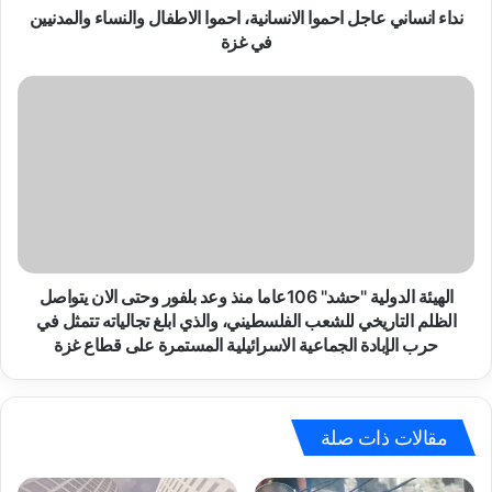
ي
نداء انساني عاجل احموا الانسانية، احموا الاطفال والنساء والمدنيين
ع
في غزة
ا
ج
ا
ل
ل
ا
ه
ح
ي
م
ئ
و
ة
ا
ا
ا
ل
ل
د
ا
و
الهيئة الدولية "حشد" 106عاما منذ وعد بلفور وحتى الان يتواصل
ن
ل
الظلم التاريخي للشعب الفلسطيني، والذي ابلغ تجالياته تتمثل في
س
ي
حرب الإبادة الجماعية الاسرائيلية المستمرة على قطاع غزة
ا
ة
ن
"
ي
ح
ة
ش
مقالات ذات صلة
،
د
ا
"