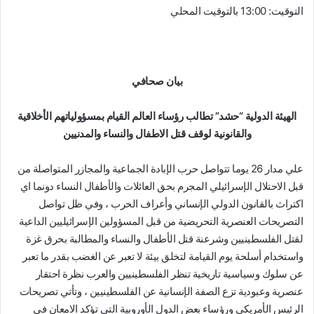
التوقيت: 13:00 بالتوقيت المحلي
بيان صحافي
الهيئة الدولية “حشد” تطالب رؤساء العالم القيام بمسؤولياتهم الأخلاقية
والقانونية لوقف قتل الاطفال والنساء والمدنيين
علي مدار 26 يوما تتواصل حرب الإبادة الجماعية والمجازر المتواصلة من
قبل الاحتلال الإسرائيلي المجرم بحق العائلات والأطفال النساء دونما اي
اكتراث بالقانون الدولي الإنساني وأعراف الحرب ، وفي ظل تواصل
التصريحات العنصرية التحريضية من قبل المسؤولين الإسرائيليين الداعية
لقتل الفلسطينيين وشرعنة قتل الأطفال والنساء والمطالبة بحرق غزة
واستخدام أسلحة يوم القيامة لتخلق بيئة لا تعبر عن الغضب بقدر ما تعبر
عن سلوك وسياسية تاريخية تنظر الفلسطينيين والعرب نظرة احتقار
عنصرية وعبودية تزع الصفة الإنسانية عن الفلسطينيين ، وتأتي تصريحات
الرئيس الأمريكي ورؤساء بعض الدول الأوروبية التي تؤكد الامعان في