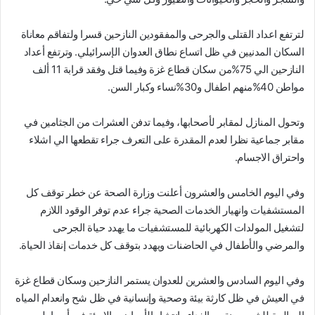
لترتفع اعداد القتلى والجرحى والمفقودين النازحين قسرا ولتفاقم معاناة
السكان المدنيين في ظل اتساع نطاق العدوان الإسرائيلي. وترتفع أعداد
النازحين الي 75%من سكان قطاع غزة وفيما قتل وفقد قرابة 11 ألف
مواطن 40%منهم اطفال و30%نساء وكبار السن.
وتحول المنازل لمقابر لأصحابها، وفيما تدفن العشرات من الجثامين في
مقابر جماعية نظرا لعدم المقدرة على التعرف جراء تقطعها الي اشلاء
واحتراق الاجسام.
وفي اليوم الخامس والعشرون أعلنت وزارة الصحة عن خطر توقف كل
المستشفيات وانهيار الخدمات الصحية جراء عدم توفر الوقود اللازم
لتشغيل المولدات الكهربائية للمستشفيات ما يهدد حياة الجرحى
والمرضي والأطفال في الحاضنات ويهدد بتوقف كل خدمات إنقاذ الحياة.
وفي اليوم السادس والعشرين للعدوان يستمر النازحين وسكان قطاع غزة
في العيش في ظل كارثة بيئة وصحية وإنسانية في ظل شح وانعدام المياه