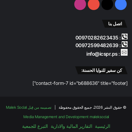
فيسبوك
‫X
‫YouTube
انستقرام
ا
ئ
ي
ل
اتصل بنا
ي
ة
: 00970282623435
ا
: 00972599482639
ل
: info@icspr.ps
م
س
ت
كن سفير للنوايا الحسنة:
م
ر
[contact-form-7 id="b688636" title="footer"]
ة
ع
ل
ى
© حقوق النشر 2026، جميع الحقوق محفوظة |
تصميمه من قِبل Malek Social
ق
ط
Media Management and Development
maleksocial
ا
الرئيسية
التقارير المالية والادارية
التبرع للجمعية
ع