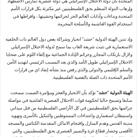
المتحدة بأن دولة الاحتلال الإسرائيلي هي دولة عنصرية تمارس الاضطهاد
وإرهاب الدولة المنظم بحق الفلسطينيين غير مكترثة بكل قرارات الأمم
المتحدة ونداءات وأدانات العالم الحر لجرائمها وحشيتها ، وافراطها في
استخدام القوة الغاشمة والأسلحة المحرمة.
وإذ تدين الهيئة الدولية “حشد” انحياز وشراكة بعض دول العالم ذات الخلفية
الاستعمارية في تثبت شريعة الغاب بما سمح لدولة الاحتلال الإسرائيلي
ولازال بارتكاب المجازر وجرائم الإبادة الجماعية مع إلقاء اللوم على ضحايا
الاحتلال الإسرائيلي طويل الأمد والذي يعد المسبب الرئيسي لتهديد الأمن
والسلم الإقليمي والدولي والذي رفض منذ نشأته إنفاذ اي من قرارات
الأمم المتحدة ذات الصلة بالقضية الفلسطينية.
الهيئة الدولية “حشد”
تؤكد بأن الانحياز والعجز ومؤامرة الصمت سمحت
سابقا وتسمح حاليا لحكومة قوات الاحتلال العنصرية الفاشية في مواصلة
جرائمها بحق الفلسطينيين في كل الأراضي الفلسطينية من قتل ميداني
واستيطان استعماري واعتداءات المستوطنين والتنكيل بالأسرى وتهويد
مدينة القدس وهدم المنازل واقتحام الاماكن المقدسة الكنائس والمسجد
الأقصى وحصار قطاع غزة والتمييز العنصري بحق الفلسطينيين، والتي