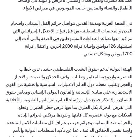
الصالحة للشرب ونقص الغداء وانتشار الأمراض والاوبئة في أوساط
الأطفال والنساء والمدنيين خاصة الموجودين في مدراس الايواء.
في الضفة الغربية ومدينة القدس تتواصل جرائم القتل الميداني واقتحام
المدن والمخيمات الفلسطينية من قبل قوات الاحتلال الإسرائيلي التي
تترافق معها تصاعد اعتداءات المستوطنين في الضفة والتي أدت إلى
استشهاد 126مواطن وإصابة قرابة 2000 اخرين، واعتقال قرابة
1700موطن وبشكل تعسفي.
الهيئة الدولية لدعم حقوق الشعب الفلسطيني حشد ، تدين خطاب
العنصرية وازدوجبة المعايير وتطالب بوقف الخدلان والصمت والانحياز
والعجز وتغليب معظم دول العالم الاعتبارات السياسية والخشية من القوي
الاستعمارية علي مبادئ الإنسانية والقانون الدولي الإنساني ومعايير حقوق
الإنسان ، وإذ تذكر جميع دول ورؤساء العالم بالتزاماتهم القانونية والأخلاقية
التي تفرض التحرك بكل الطرق بما فيها فرض حظر الطيران وقطع
العلاقات مع دولة عنصرية كل قادتها وجنودها مرتكبي لجرائم الإبادة
والجرائم ضد الإنسانية، وجرائم حرب باعتراف كل منظمات الامم المتحدة
ولجنة تقصي الحقائق الدائمة ، عدا عن تأكيد المنظمات الدولية والأمم