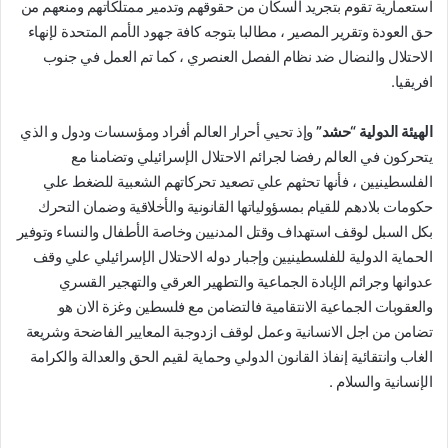
استعمارية تقوم بتجريد السكان من حقوقهم وتدمير ممتلكاتهم ومنعهم من
حق العودة وتقرير المصير ، مطالبا بتوجه كافة جهود الأمم المتحدة لإنهاء
الاحتلال والنضال ضد نظام الفصل العنصري ، كما تم العمل في جنوب
افريقيا.
الهيئة الدولية “حشد”
وإذ تحيي أحرار العالم أفراد ومؤسسات ودول و الذي
يتحركون في العالم رفضا لجرائم الاحتلال الإسرائيلي وتضامنا مع
الفلسطينيين ، فأنها تحثهم علي تصعيد تحركاتهم الشعبية للضغط علي
حكومات بلادهم للقيام بمسؤولياتها القانونية والأخلاقية وضمان التحرك
بكل السبل لوقف استهداف وقتل المدنيين وخاصة الأطفال والنساء وتوفير
الحماية الدولية للفلسطينيين وإجبار دوله الاحتلال الإسرائيلي علي وقف
عدوانها وجرائم الإبادة الجماعية والتطهير العرقي والتهجير القسري
والعقوبات الجماعية الانتقامية فالتضامن مع فلسطين وغزة الان هو
تضامن من اجل الانسانية وعمل لوقف ازدوجبة المعايير الفاضحة وشريعة
الغاب وانتقائية إنفاذ القانون الدولي وحماية لقيم الحق والعدالة والكرامة
الإنسانية والسلام .