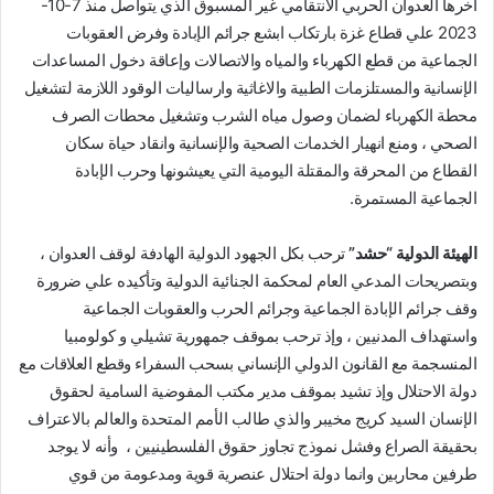
اخرها العدوان الحربي الانتقامي غير المسبوق الذي يتواصل منذ 7-10-
2023 علي قطاع غزة بارتكاب ابشع جرائم الإبادة وفرض العقوبات
الجماعية من قطع الكهرباء والمياه والاتصالات وإعاقة دخول المساعدات
الإنسانية والمستلزمات الطبية والاغاثية وارساليات الوقود اللازمة لتشغيل
محطة الكهرباء لضمان وصول مياه الشرب وتشغيل محطات الصرف
الصحي ، ومنع انهيار الخدمات الصحية والإنسانية وانقاد حياة سكان
القطاع من المحرقة والمقتلة اليومية التي يعيشونها وحرب الإبادة
الجماعية المستمرة.
الهيئة الدولية “حشد”
ترحب بكل الجهود الدولية الهادفة لوقف العدوان ،
وبتصريحات المدعي العام لمحكمة الجنائية الدولية وتأكيده علي ضرورة
وقف جرائم الإبادة الجماعية وجرائم الحرب والعقوبات الجماعية
واستهداف المدنيين ، وإذ ترحب بموقف جمهورية تشيلي و كولومبيا
المنسجمة مع القانون الدولي الإنساني بسحب السفراء وقطع العلاقات مع
دولة الاحتلال وإذ تشيد بموقف مدير مكتب المفوضية السامية لحقوق
الإنسان السيد كريج مخيبر والذي طالب الأمم المتحدة والعالم بالاعتراف
بحقيقة الصراع وفشل نموذج تجاوز حقوق الفلسطينيين ، وأنه لا يوجد
طرفين محاربين وانما دولة احتلال عنصرية قوية ومدعومة من قوي