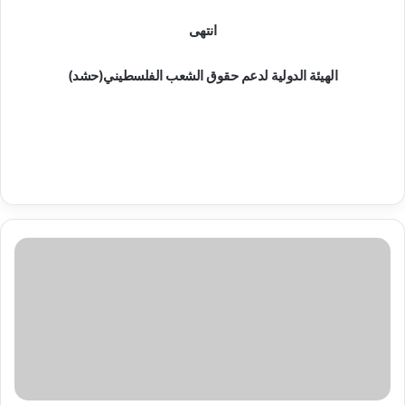
انتهى
الهيئة الدولية لدعم حقوق الشعب الفلسطيني(حشد)
ن
د
ا
ء
ا
ن
س
ا
ن