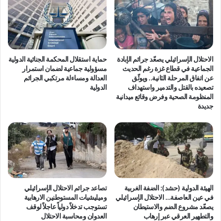
ح
1
م
0
و
6
ا
ع
ا
ا
ل
م
الاحتلال الإسرائيلي يصعّد جرائم الإبادة
حماية استقلال المحكمة الجنائية الدولية
ا
ا
الجماعية في قطاع غزة رغم الحديث
مسؤولية جماعية لضمان استمرار
ط
م
عن اتفاق المرحلة الثانية.. ويوثّق
العدالة ومساءلة مرتكبي الجرائم
ف
ن
تصعيده بالقتل والتدمير واستهداف
الدولية
ا
المنظومة الصحية وفرض وقائع ميدانية
ذ
جديدة
ل
و
و
ع
ا
د
ل
ب
ن
ل
س
ف
ا
و
ء
ر
الهيئة الدولية (حشد): الضفة الغربية
تصاعد جرائم الاحتلال الإسرائيلي
و
و
في عين العاصفة… الاحتلال الإسرائيلي
وميليشيات المستوطنين الارهابية
ا
ح
يصعّد مشروع الضم والاستيطان
تستوجب تدخلاً دولياً عاجلاً لوقف
ل
ت
والتطهير العرقي عبر إرهاب
العدوان ومحاسبة الاحتلال