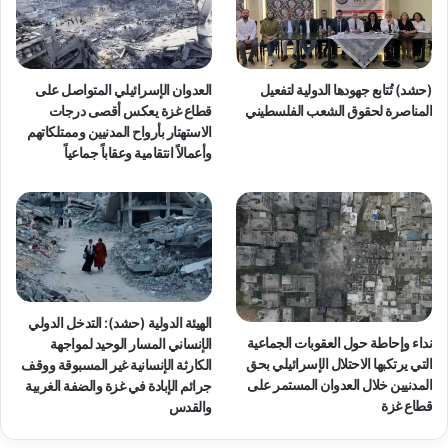
ي
ا
ب
ل
(حشد) تُتابع جهودها الدولية لتفعيل
العدوان الإسرائيلي المتواصل على
غ
المناصرة لحقوق الشعب الفلسطيني
قطاع غزة يعكس أقصى درجات
ت
الاستهتار بأرواح المدنيين وممتلكاتهم
ج
وأعمالاً انتقامية وعقاباً جماعياً
ا
ل
ي
ا
ت
ه
ت
ت
م
الهيئة الدولية (حشد): التدخل الدولي
نداء وإحاطة حول العقوبات الجماعية
ث
الإنساني المسار الوحيد لمواجهة
التي يرتكبها الاحتلال الإسرائيلي بحق
ل
الكارثة الإنسانية غير المسبوقة ووقف
المدنيين خلال العدوان المستمر على
ف
جرائم الإبادة في غزة والضفة الغربية
قطاع غزة
ي
والقدس
ح