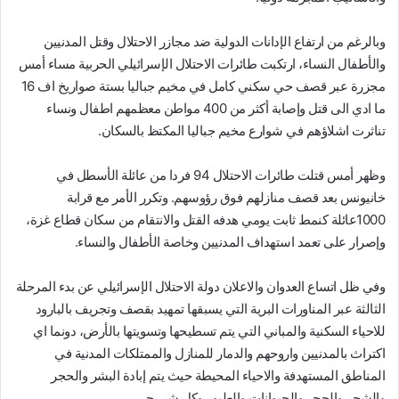
وبالرغم من ارتفاع الإدانات الدولية ضد مجازر الاحتلال وقتل المدنيين
والأطفال النساء، ارتكبت طائرات الاحتلال الإسرائيلي الحربية مساء أمس
مجزرة عبر قصف حي سكني كامل في مخيم جباليا بستة صواريخ اف 16
ما ادي الى قتل وإصابة أكثر من 400 مواطن معظمهم اطفال ونساء
تناثرت اشلاؤهم في شوارع مخيم جباليا المكتظ بالسكان.
وظهر أمس قتلت طائرات الاحتلال 94 فردا من عائلة الأسطل في
خانيونس بعد قصف منازلهم فوق رؤوسهم. وتكرر الأمر مع قرابة
1000عائلة كنمط ثابت يومي هدفه القتل والانتقام من سكان قطاع غزة،
وإصرار على تعمد استهداف المدنيين وخاصة الأطفال والنساء.
وفي ظل اتساع العدوان والاعلان دولة الاحتلال الإسرائيلي عن بدء المرحلة
الثالثة عبر المناورات البرية التي يسبقها تمهيد بقصف وتجريف بالبارود
للاحياء السكنية والمباني التي يتم تسطيحها وتسويتها بالأرض، دونما اي
اكتراث بالمدنيين واروحهم والدمار للمنازل والممتلكات المدنية في
المناطق المستهدفة والاحياء المحيطة حيث يتم إبادة البشر والحجر
والشجر والحجر والحيوانات والطيور وكل شي حي.