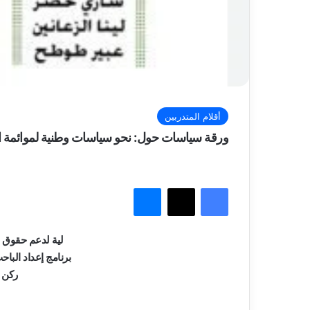
أقلام المتدربين
ورقة سياسات حول: نحو سياسات وطنية لموائمة ا
فيسبوك
‫X
ماسنجر
لية لدعم حقوق 
برنامج إعداد البا
ركن أ