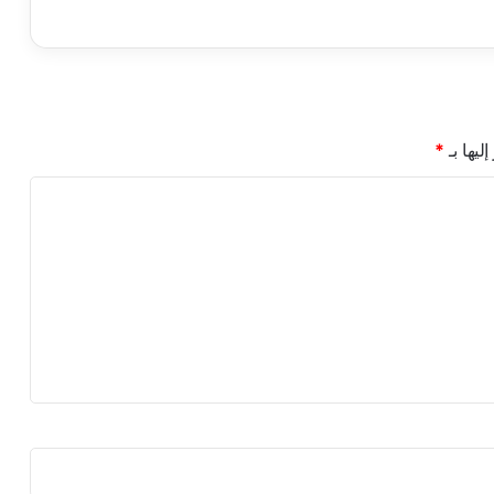
ي
ة
ب
ع
ن
و
ليها بـ
*
ا
ن
:
"
و
ا
ق
ع
ا
ل
ف
ق
ر
ف
ي