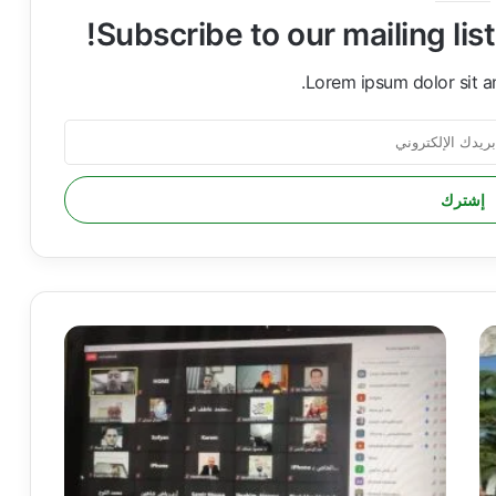
Subscribe to our mailing lis
Lorem ipsum dolor sit a
ا
ل
ه
ي
ئ
ة
ا