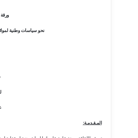
ورقة
نحو سياسات وطنية لموائ
س
ل
ع
المـقـدمـة: