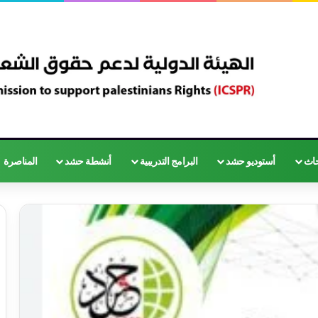
حاث
أستوديو حشد
البرامج التدريبية
أنشطة حشد
المناصرة