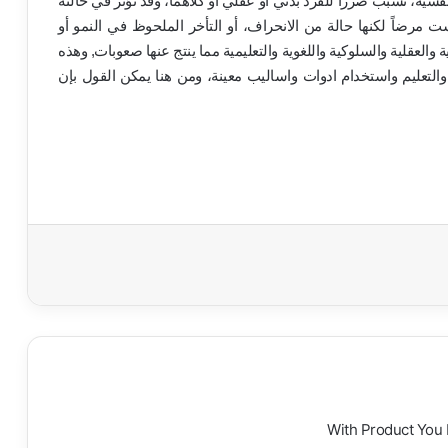
نفسية، تسبب ضرراً للفرد بدني او عقلي او كلاهما، وقد تؤثر في حالته
ست مرضاً لكنها حالة من الانحراف، أو التأخر الملحوظ في النمو أو
ة والعقلية والسلوكية واللغوية والتعليمية مما ينتج عنها صعوبات, وهذه
لتعليم واستخدام ادوات واساليب معينة، ومن هنا يمكن القول بإن
With Product You