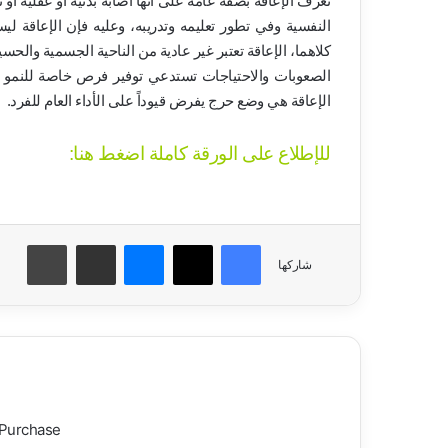
تعرف الإعاقة بصفة عامة على انها اصابة بدنية او عقلية او 
النفسية وفي تطور تعليمه وتدريبه، وعليه فإن الإعاقة لي
كلاهما، الإعاقة تعتبر غير عادية من الناحية الجسمية والحسي
الصعوبات والاحتياجات تستدعي توفير فرص خاصة للنمو وا
الإعاقة هي وضع حرج يفرض قيوداً على الأداء العام للفرد.
للإطلاع على الورقة كاملة اضغط هنا:
فيسبوك
‫X
ماسنجر
مشاركة عبر البريد
طباعة
شاركها
 Purchase