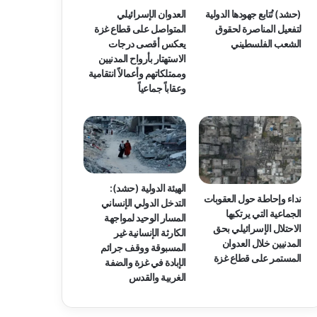
(حشد) تُتابع جهودها الدولية
العدوان الإسرائيلي
لتفعيل المناصرة لحقوق
المتواصل على قطاع غزة
الشعب الفلسطيني
يعكس أقصى درجات
الاستهتار بأرواح المدنيين
وممتلكاتهم وأعمالاً انتقامية
وعقاباً جماعياً
الهيئة الدولية (حشد):
نداء وإحاطة حول العقوبات
التدخل الدولي الإنساني
الجماعية التي يرتكبها
المسار الوحيد لمواجهة
الاحتلال الإسرائيلي بحق
الكارثة الإنسانية غير
المدنيين خلال العدوان
المسبوقة ووقف جرائم
المستمر على قطاع غزة
الإبادة في غزة والضفة
الغربية والقدس