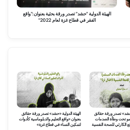
ل
د
و
الهيئة الدولية "حشد" تصدر ورقة بحثية بعنوان:"واقع
ل
الفقر في قطاع غزة لعام 2022"
ي
ة
"
ح
ش
د
"
ت
ص
د
ر
و
ر
ق
ة
«حشد» تصدر ورقة حقائق
الهيئة الدولية «حشد» تصدر ورقة حقائق
ب
نمو تحت وطأة الصدمات
بعنوان «واقع التعليم والدبلوماسية كأدوات
ح
ع الكارثي للصحة النفسية
لتمكين النساء في قطاع غزة»
ث