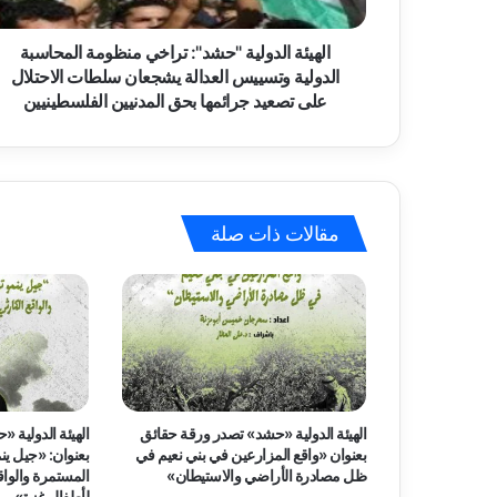
ل
و
د
ن
و
الهيئة الدولية "حشد": تراخي منظومة المحاسبة
ي
ل
الدولية وتسييس العدالة يشجعان سلطات الاحتلال
ي
على تصعيد جرائمها بحق المدنيين الفلسطينيين
ة
"
ح
ش
د
مقالات ذات صلة
"
:
ت
ر
ا
خ
ي
م
ن
الهيئة الدولية «حشد» تصدر ورقة حقائق
الهيئة الدولية 
ظ
بعنوان «واقع المزارعين في بني نعيم في
بعنوان: «جيل ي
و
ظل مصادرة الأراضي والاستيطان»
المستمرة والواق
م
لأطفال غزة»