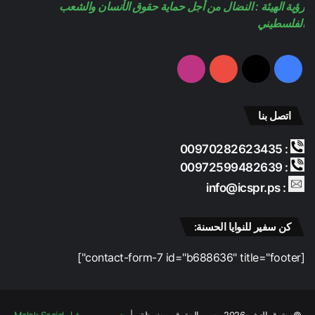
رؤية الهيئة : النضال من أجل حماية حقوق الأنسان والشعب
الفلسطيني
فيسبوك
‫X
‫YouTube
انستقرام
اتصل بنا
: 00970282623435
: 00972599482639
: info@icspr.ps
كن سفير للنوايا الحسنة:
[contact-form-7 id="b688636" title="footer"]