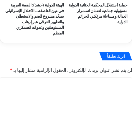
حماية استقلال المحكمة الجنائية الدولية
الهيئة الدولية (حشد): الضفة الغربية
مسؤولية جماعية لضمان استمرار
في عين العاصفة… الاحتلال الإسرائيلي
العدالة ومساءلة مرتكبي الجرائم
يصعّد مشروع الضم والاستيطان
الدولية
والتطهير العرقي عبر إرهاب
المستوطنين وعدوانه العسكري
المنظم
اترك تعليقاً
لن يتم نشر عنوان بريدك الإلكتروني.
الحقول الإلزامية مشار إليها بـ
*
ا
ل
ت
ع
ل
ي