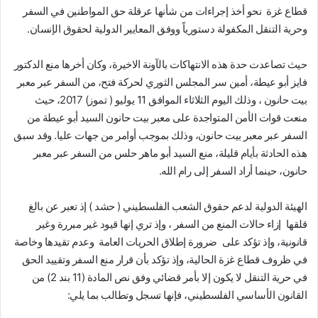
قطاع غزة نحو أخذ إجراءات من شأنها عرقلة حق المواطنين في السفر
وحرية التنقل المكفولة دستورياً ووفق المعايير الدولية لحقوق الإنسان.
حيث تصاعدت حدة هذه الانتهاكات بالآونة الاخيرة، وكان أخرها منع الدكتور
فايز أبو عيطة، أمين سر المجلس الثوري لحركة فتح، من السفر عبر معبر
بيت حانون ، وذلك اليوم الثلاثاء الموافق 11 يوليو ( تموز) 2017، حيث
منعت قوات الأمن المتواجدة على معبر بيت حانون السيد أبو عيطة من
السفر عبر معبر بيت حانون، وذلك بموجب أوامر من جهات عليا. وقد سبق
هذه الحادثة بأيام قليلة، منع السيد أبو ماهر حلس من السفر عبر معبر
حانون، حينما أراد السفر إلى رام الله.
الهيئة الدولية لدعم حقوق الشعب الفلسطيني ( حشد ) إذ تعبر عن بالغ
قلقها إزاء حالات المنع من السفر ، وإذ تري إنها قيود غير مبررة وغير
قانونية، وإذ تؤكد على ضرورة إطلاق الحريات العامة وعدم تقيدها وخاصة
في ظروف قطاع غزة الحالية، وإذ تؤكد بأن قرار منع السفر وتقييد الحق
في حرية التنقل لا يكون إلا بأمر قضائي وفق نص المادة (11 بند 2) من
القانون الأساسي الفلسطيني، فإنها تسجل وتطالب بما يلي: