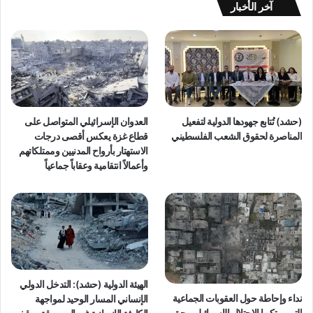
آخر الأخبار
(حشد) تُتابع جهودها الدولية لتفعيل
العدوان الإسرائيلي المتواصل على
المناصرة لحقوق الشعب الفلسطيني
قطاع غزة يعكس أقصى درجات
الاستهتار بأرواح المدنيين وممتلكاتهم
وأعمالاً انتقامية وعقاباً جماعياً
الهيئة الدولية (حشد): التدخل الدولي
نداء وإحاطة حول العقوبات الجماعية
الإنساني المسار الوحيد لمواجهة
التي يرتكبها الاحتلال الإسرائيلي بحق