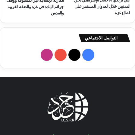
الكارثة الإنسانية غير المسبوقة ووقف
المدنيين خلال العدوان المستمر على
جرائم الإبادة في غزة والضفة الغربية
قطاع غزة
والقدس
التواصل الاجتماعي
فيسبوك
‫X
‫YouTube
انستقرام