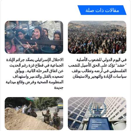
من
السفر
مقالات ذات صلة
عبر
معبر
بيت
حانون
في اليوم الدولي للشعوب الأصلية
الاحتلال الإسرائيلي يصعّد جرائم الإبادة
“حشد” تؤكد على الحق الأصيل للشعب
الجماعية في قطاع غزة رغم الحديث
الفلسطيني في أرضه وتطالب بوقف
عن اتفاق المرحلة الثانية.. ويوثّق
سياسات الإبادة والتهجير والاستيطان
تصعيده بالقتل والتدمير واستهداف
المنظومة الصحية وفرض وقائع ميدانية
جديدة