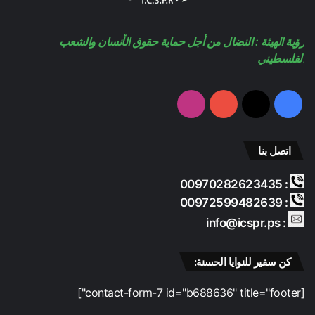
رؤية الهيئة : النضال من أجل حماية حقوق الأنسان والشعب
الفلسطيني
فيسبوك
‫X
‫YouTube
انستقرام
اتصل بنا
: 00970282623435
: 00972599482639
: info@icspr.ps
كن سفير للنوايا الحسنة:
[contact-form-7 id="b688636" title="footer"]