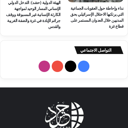
الهيئة الدولية (حشد): التدخل الدولي
نداء وإحاطة حول العقوبات الجماعية
الإنساني المسار الوحيد لمواجهة
التي يرتكبها الاحتلال الإسرائيلي بحق
الكارثة الإنسانية غير المسبوقة ووقف
المدنيين خلال العدوان المستمر على
جرائم الإبادة في غزة والضفة الغربية
قطاع غزة
والقدس
التواصل الاجتماعي
فيسبوك
‫X
‫YouTube
انستقرام