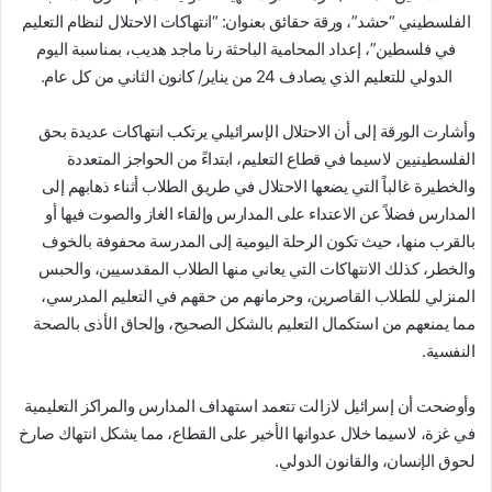
الفلسطيني “حشد”، ورقة حقائق بعنوان: “انتهاكات الاحتلال لنظام التعليم
في فلسطين”، إعداد المحامية الباحثة رنا ماجد هديب، بمناسبة اليوم
الدولي للتعليم الذي يصادف 24 من يناير/ كانون الثاني من كل عام.
وأشارت الورقة إلى أن الاحتلال الإسرائيلي يرتكب انتهاكات عديدة بحق
الفلسطينيين لاسيما في قطاع التعليم، ابتداءً من الحواجز المتعددة
والخطيرة غالباً التي يضعها الاحتلال في طريق الطلاب أثناء ذهابهم إلى
المدارس فضلاً عن الاعتداء على المدارس وإلقاء الغاز والصوت فيها أو
بالقرب منها، حيث تكون الرحلة اليومية إلى المدرسة محفوفة بالخوف
والخطر، كذلك الانتهاكات التي يعاني منها الطلاب المقدسيين، والحبس
المنزلي للطلاب القاصرين، وحرمانهم من حقهم في التعليم المدرسي،
مما يمنعهم من استكمال التعليم بالشكل الصحيح، وإلحاق الأذى بالصحة
النفسية.
وأوضحت أن إسرائيل لازالت تتعمد استهداف المدارس والمراكز التعليمية
في غزة، لاسيما خلال عدوانها الأخير على القطاع، مما يشكل انتهاك صارخ
لحوق الإنسان، والقانون الدولي.