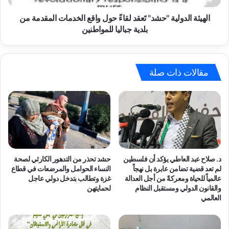
المقدمة
من
الهيئة الدولية "حشد" تَعقد لقاءً حول واقع الخدمات المقدمة من
بلدية
بلدية جباليا للمواطنين
جباليا
للمواطنين
مقالات ذات صلة
د. صلاح عبد العاطي يؤكد أن فلسطين
حشد تحذر من التدهور الكارثي لصحة
لم تعد قضية تضامن عابرة بل نهجاً
النساء الحوامل والمرضعات في قطاع
عالمياً للحياة ومعركةً من أجل العدالة
غزة وتطالب بتدخل دولي عاجل
والقانون الدولي ومستقبل النظام
لحمايتهن
العالمي