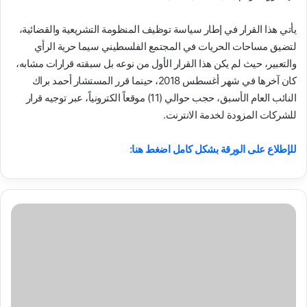
يأتي هذا القرار في إطار سياسة توظيف المنظومة التشريعية والقضائية،
لتضيق مساحات الحريات في المجتمع الفلسطيني سيما حرية الرأي
والتعبير، حيث لم يكن هذا القرار الأول من نوعه بل سبقته قرارات مشابه،
كان آخرها في شهر أغسطس 2018، حينما قرر المستشار أحمد براك
النائب العام الأسبق، حجب حوالي (11) موقعاً الكترونياً، عبر توجيه قرار
للشركات المزودة لخدمة الانترنت.
للإطلاع على الورقة بشكل كامل اضغط هنا:
ورقة
بحثية
حول
الانضمام
الفلسطيني
للاتفاقيات
والمنظمات