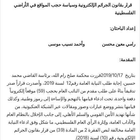
قرار بقانون الجرائم الإلكترونية وسياسة حجب المواقع في الأراضي
الفلسطينية
إعداد الباحثان:
رامي معين محسن وأحمد نسيب موسى
المقدمة:
بتاريخ 2019/10/17قررت محكمة صلح رام الله، برئاسة القاضي محمد
حسين، إجابة طلب النيابة العامة رقم12 لسنة 2019، وأصدرت قراراً صدر
تدقيقاً بناءً على طلب مقدم من النائب العام بحجب (59) موقعاً إلكترونياً
دفعة واحدة، تحت ادعاء قيامها بالتهجم والإساءة إلى رموز وطنية، وكذلك
قيامها بنشر ووضع عبارات وصور ومقالات عبر الشبكة العنكبوتية، من
شأنها تهديد الأمن القومي والسلم الأهلي، إلى جانب الإخلال بالنظام العام
والآداب العامة، وإثارة الرأي العام الفلسطيني، ما شكل وفق ادعاء النيابة
العامة مخالفة لنص الفقرة 2 من المادة (39) من قرار بقانون الجرائم
الإلكترونية رقم (10) لسنة (2018).