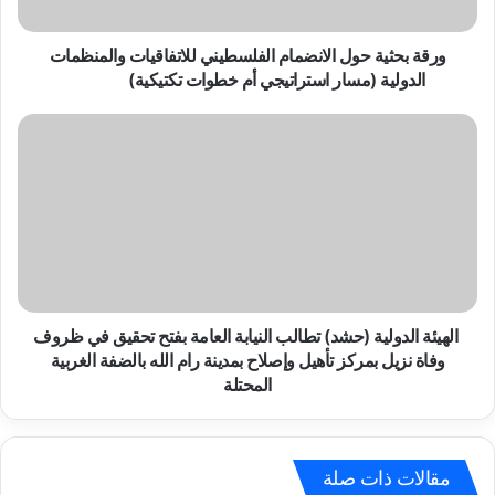
الدولية
(مسار
استراتيجي
ورقة بحثية حول الانضمام الفلسطيني للاتفاقيات والمنظمات
أم
الدولية (مسار استراتيجي أم خطوات تكتيكية)
خطوات
تكتيكية)
الهيئة
الدولية
(حشد)
تطالب
النيابة
العامة
بفتح
تحقيق
في
ظروف
الهيئة الدولية (حشد) تطالب النيابة العامة بفتح تحقيق في ظروف
وفاة
وفاة نزيل بمركز تأهيل وإصلاح بمدينة رام الله بالضفة الغربية
نزيل
المحتلة
بمركز
تأهيل
وإصلاح
بمدينة
مقالات ذات صلة