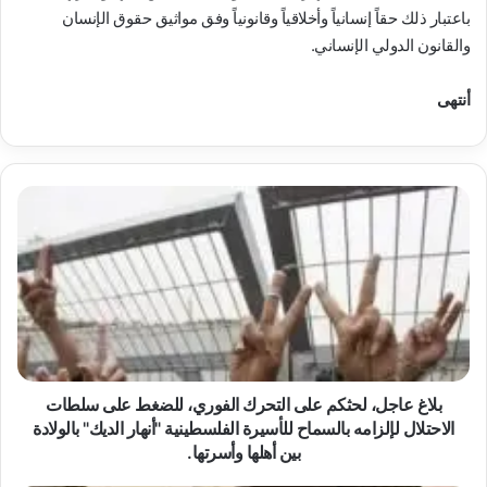
باعتبار ذلك حقاً إنسانياً وأخلاقياً وقانونياً وفق مواثيق حقوق الإنسان
والقانون الدولي الإنساني.
أنتهى
بلاغ
عاجل،
لحثكم
على
التحرك
الفوري،
للضغط
على
سلطات
الاحتلال
بلاغ عاجل، لحثكم على التحرك الفوري، للضغط على سلطات
لإلزامه
الاحتلال لإلزامه بالسماح للأسيرة الفلسطينية "أنهار الديك" بالولادة
بالسماح
بين أهلها وأسرتها.
للأسيرة