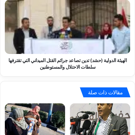
الفلسطينية
الهيئة
"أنهار
الدولية
الديك"
(حشد)
بالولادة
تدين
بين
تصاعد
أهلها
جرائم
وأسرتها.
القتل
الميداني
التي
تقترفها
الهيئة الدولية (حشد) تدين تصاعد جرائم القتل الميداني التي تقترفها
سلطات
سلطات الاحتلال والمستوطنين
الاحتلال
والمستوطنين
مقالات ذات صلة