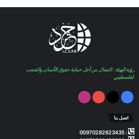
رؤية الهيئة : النضال من أجل حماية حقوق الأنسان والشعب
الفلسطيني
فيسبوك
‫X
‫YouTube
انستقرام
اتصل بنا
: 00970282623435