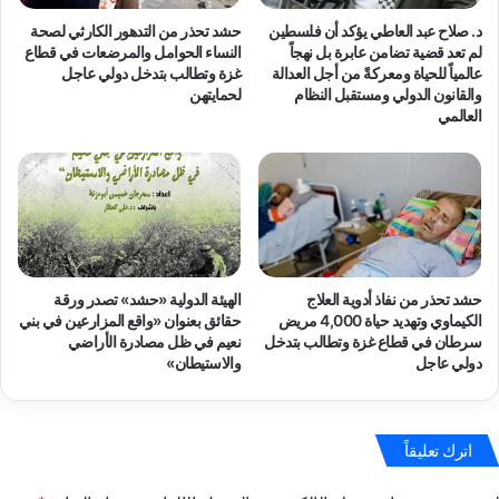
د. صلاح عبد العاطي يؤكد أن فلسطين
حشد تحذر من التدهور الكارثي لصحة
لم تعد قضية تضامن عابرة بل نهجاً
النساء الحوامل والمرضعات في قطاع
عالمياً للحياة ومعركةً من أجل العدالة
غزة وتطالب بتدخل دولي عاجل
والقانون الدولي ومستقبل النظام
لحمايتهن
العالمي
حشد تحذر من نفاذ أدوية العلاج
الهيئة الدولية «حشد» تصدر ورقة
الكيماوي وتهديد حياة 4,000 مريض
حقائق بعنوان «واقع المزارعين في بني
سرطان في قطاع غزة وتطالب بتدخل
نعيم في ظل مصادرة الأراضي
دولي عاجل
والاستيطان»
اترك تعليقاً