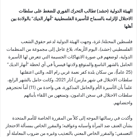
الهيئة الدولية (حشد) تطالب التحرك الفوري للضغط على سلطات
الاحتلال لإلزامه بالسماح للأسيرة الفلسطينية “أنهار الديك” بالولادة بين
أهلها
فلسطين المحتلة/ غزة، وجهت الهيئة الدولية لدعم حقوق الشعب
الفلسطيني (حشد)، اليوم الأربعاء، بلاغ عاجل إلى مجموعة من المنظمات
الدولية، لوضعهم في صورة الانتهاكات الجسيمة التي تتعرض لها الأسيرة
الحامل بالشهر التاسع والمتوقع ولادتها قيسرياً في أي لحظة “أنهار الديك”
(25 عاماً)، من سكان بلدة كفر نعمة غربي رام الله، والتي اعتقلتها
سلطات الاحتلال في شهر مارس/ آذار 2021، وكانت حامل بالشهر الرابع،
علماً بأن الأسيرة الأم والحامل المذكورة، هي واحدة من (11) أماً تحتجزهم
سلطات الاحتلال في سجن الدامون، وتمنعهن من اللقاء بأبنائهم
واحتضانهم.
وأكدت في رسالتها الموجه إلى كلاً من المقررة الخاصة للأمم المتحدة
بشأن العنف ضد المرأة وأسبابه وعواقبه؛ والمقرر الخاص بمسألة الاحتجاز
التعسفي؛ والمقرر الخاص المعني بالتعذيب وغيره من ضروب المعاملة أو