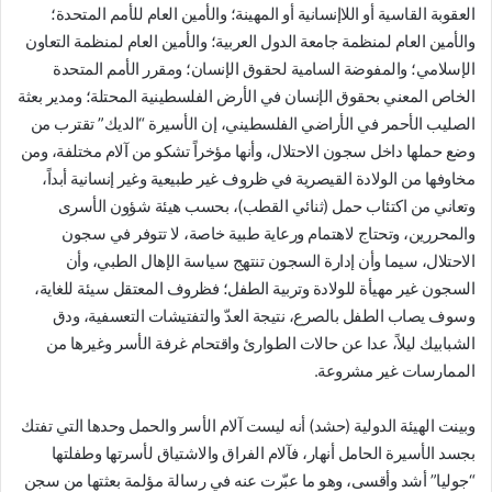
العقوبة القاسية أو اللاإنسانية أو المهينة؛ والأمين العام للأمم المتحدة؛
والأمين العام لمنظمة جامعة الدول العربية؛ والأمين العام لمنظمة التعاون
الإسلامي؛ والمفوضة السامية لحقوق الإنسان؛ ومقرر الأمم المتحدة
الخاص المعني بحقوق الإنسان في الأرض الفلسطينية المحتلة؛ ومدير بعثة
الصليب الأحمر في الأراضي الفلسطيني، إن الأسيرة “الديك” تقترب من
وضع حملها داخل سجون الاحتلال، وأنها مؤخراً تشكو من آلام مختلفة، ومن
مخاوفها من الولادة القيصرية في ظروف غير طبيعية وغير إنسانية أبداً،
وتعاني من اكتئاب حمل (ثنائي القطب)، بحسب هيئة شؤون الأسرى
والمحررين، وتحتاج لاهتمام ورعاية طبية خاصة، لا تتوفر في سجون
الاحتلال، سيما وأن إدارة السجون تنتهج سياسة الإهال الطبي، وأن
السجون غير مهيأة للولادة وتربية الطفل؛ فظروف المعتقل سيئة للغاية،
وسوف يصاب الطفل بالصرع، نتيجة العدّ والتفتيشات التعسفية، ودق
الشبابيك ليلاً، عدا عن حالات الطوارئ واقتحام غرفة الأسر وغيرها من
الممارسات غير مشروعة.
وبينت الهيئة الدولية (حشد) أنه ليست آلام الأسر والحمل وحدها التي تفتك
بجسد الأسيرة الحامل أنهار، فآلام الفراق والاشتياق لأسرتها وطفلتها
“جوليا” أشد وأقسى، وهو ما عبّرت عنه في رسالة مؤلمة بعثتها من سجن