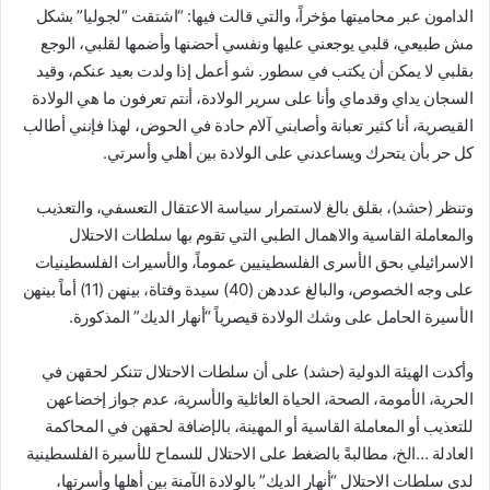
الدامون عبر محاميتها مؤخراً، والتي قالت فيها: “اشتقت “لجوليا” بشكل
مش طبيعي، قلبي يوجعني عليها ونفسي أحضنها وأضمها لقلبي، الوجع
بقلبي لا يمكن أن يكتب في سطور. شو أعمل إذا ولدت بعيد عنكم، وقيد
السجان يداي وقدماي وأنا على سرير الولادة، أنتم تعرفون ما هي الولادة
القيصرية، أنا كثير تعبانة وأصابني آلام حادة في الحوض، لهذا فإنني أطالب
كل حر بأن يتحرك ويساعدني على الولادة بين أهلي وأسرتي.
وتنظر (حشد)، بقلق بالغ لاستمرار سياسة الاعتقال التعسفي، والتعذيب
والمعاملة القاسية والاهمال الطبي التي تقوم بها سلطات الاحتلال
الاسرائيلي بحق الأسرى الفلسطينيين عموماً، والأسيرات الفلسطينيات
على وجه الخصوص، والبالغ عددهن (40) سيدة وفتاة، بينهن (11) أماً بينهن
الأسيرة الحامل على وشك الولادة قيصرياً “أنهار الديك” المذكورة.
وأكدت الهيئة الدولية (حشد) على أن سلطات الاحتلال تتنكر لحقهن في
الحرية، الأمومة، الصحة، الحياة العائلية والأسرية، عدم جواز إخضاعهن
للتعذيب أو المعاملة القاسية أو المهينة، بالإضافة لحقهن في المحاكمة
العادلة …الخ، مطالبةً بالضغط على الاحتلال للسماح للأسيرة الفلسطينية
لدى سلطات الاحتلال “أنهار الديك” بالولادة الآمنة بين أهلها وأسرتها،