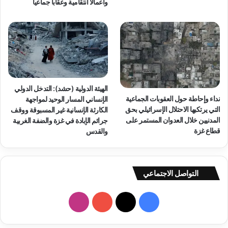
وأعمالاً انتقامية وعقاباً جماعياً
الهيئة الدولية (حشد): التدخل الدولي
نداء وإحاطة حول العقوبات الجماعية
الإنساني المسار الوحيد لمواجهة
التي يرتكبها الاحتلال الإسرائيلي بحق
الكارثة الإنسانية غير المسبوقة ووقف
المدنيين خلال العدوان المستمر على
جرائم الإبادة في غزة والضفة الغربية
قطاع غزة
والقدس
التواصل الاجتماعي
فيسبوك
‫X
‫YouTube
انستقرام