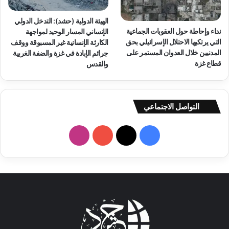
ب
ة
ر
ع
الهيئة الدولية (حشد): التدخل الدولي
و
ا
نداء وإحاطة حول العقوبات الجماعية
الإنساني المسار الوحيد لمواجهة
ت
ر
التي يرتكبها الاحتلال الإسرائيلي بحق
الكارثة الإنسانية غير المسبوقة ووقف
ج
ع
المدنيين خلال العدوان المستمر على
جرائم الإبادة في غزة والضفة الغربية
و
ل
قطاع غزة
والقدس
ي
ى
ع
ج
م
ب
ل
ي
التواصل الاجتماعي
ي
ن
و
ا
ن
ل
ف
ا
ي
إ
ف
ن
ي
X
Y
ن
ل
س
س
س
o
س
ا
ط
ن
ب
u
ت
ي
ي
ن
ة
و
T
ق
ي
و