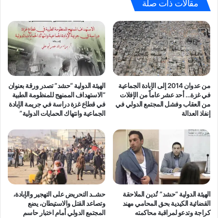
ا
ب
مقالات ذات صلة
ط
ا
ة
د
ع
ة
ا
ا
ج
ل
ل
ج
ة
م
إ
ا
من عدوان 2014 إلى الإبادة الجماعية
الهيئة الدولية “حشد” تصدر ورقة بعنوان
ل
ع
في غزة… أحد عشر عاماً من الإفلات
“الاستهداف الممنهج للمنظومة الطبية
ى
ي
من العقاب وفشل المجتمع الدولي في
في قطاع غزة دراسة في جريمة الإبادة
ا
ة
إنفاذ العدالة
الجماعية وانتهاك الحمايات الدولية”
ل
ف
م
ي
ج
غ
ت
ز
م
ة
ع
و
ا
ا
ل
الهيئة الدولية “حشد” تُدين الملاحقة
حشــد التحريض على التهجير والإبادة،
ل
القضائية الكيدية بحق المحامي مهند
وتصاعد القتل والاستيطان، يضع
د
ا
كراجة وتدعو لمراقبة محاكمته
المجتمع الدولي أمام اختبار حاسم
و
س