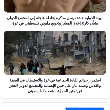
ا
ل
د
و
الهيئة الدولية حشد ترسل مذكرة إحاطة عاجلة إلى المجتمع الدولي
ل
بشأن كارثة إغلاق المعابر وتجويع مليوني فلسطيني في غزة
ي
ة
ا
ح
س
ش
ت
د
م
ت
ر
ر
ا
س
ر
ل
ج
م
ر
ذ
ا
استمرار جرائم الإبادة الجماعية في غزة والاستيطان في الضفة
ك
ئ
والقدس وصمة عار على جبين الإنسانية والمجتمع الدولي العجز
ر
م
عن توفير الحماية للشعب الفلسطيني
ة
ا
إ
ل
ح
إ