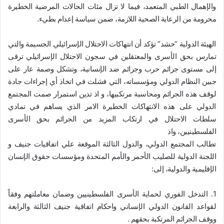
والإهمال الطبي المتعمد، فيما لا تزال مئات الحالات المرضية الخطيرة
محرومة من الرعاية الصحية اللازمة، ضمن سياسة إعدام بطيء.
الهيئة الدولية “حشد” تؤكد أن انتهاكات الاحتلال الإسرائيلي الجسيمة والتي
تمارس بحق الأسرى والمعتقلين في سجون الاحتلال الإسرائيلي ترقى
إلى مستوى جرائم حرب وجرائم ضد الإنسانية، وتشكل وصمة عار على
جبين النظام الدولي ومؤسساته، التي فشلت في اتخاذ أي إجراءات جادة
لوقف هذه الجرائم ومحاسبة مرتكبيها، و اذ تدين استمرار صمت المجتمع
الدولي على هذه الانتهاكات الخطيرة الامر الذي يساهم في تمادي
سلطات الاحتلال في ارتكاب المزيد من الجرائم بحق الأسرى
الفلسطينيين، واذ
تطالب المجتمع الدولي، والدول الثالثة الموقعة علي اتفاقيات جنيف و
اللجنة الدولية للصليب الأحمر والأمم المتحدة ومؤسسات حقوق الإنسان
الإقليمية والدولية، إلى:
1. التدخل الفوري لحماية الأسرى الفلسطينيين وضمان معاملتهم وفقاً
لقواعد القانون الدولي الإنساني واحكام اتفاقية جنيف الثالثة والرابعة
ووقف الجرائم المرتكبة بحقهم .