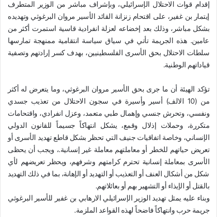
إقدام قوات الاحتلال الإسرائيلي، وبإشراف مباشر من الوزير المتطرف
إيتمار بن غفير، على اقتحام زنزانة القائد الأسير مروان البرغوثي وتهديده
بشكل مباشر، وذلك بعد إخضاعه لعزلة انفرادية قاسية استمرت أكثر من
عامين. هذه الجريمة تأتي في سياق سياسة انتقامية ممنهجة تمارسها
سلطات الاحتلال بحق الأسرى الفلسطينيين، بهدف كسر إرادتهم وتصفية
قياداتهم الوطنية.
تؤكد الهيئة أن ما جرى بحق الأسير مروان البرغوثي، وما يتعرض له أكثر
من (10 الالف) أسير وأسيرة في سجون الاحتلال من تعذيب جسدي
ونفسي، وتحرش جنسي وإهمال طبي متعمد، وعزل انفرادي، واقتحامات
متكررة، وحملات إذلال وقمع، يشكل انتهاكاً جسيماً للقانون الدولي
الإنساني، وخاصة اتفاقيات جنيف التي تحظر بشكل قاطع تهديد الأسرى أو
تعريض حياتهم للخطر أو معاملتهم معاملة غير إنسانية.، ويجب أن يحظى
الأسرى بمعاملة إنسانية تحترم كرامتهم وشرفهم، ويحظر تعريضهم لأي
شكل من أشكال العنف أو التعذيب أو التهديد أو الإهانة، بما في ذلك التهديد
بالقتل أو الإيذاء أو التشهير بهم أو بعائلاتهم.
وبناء عليه يمثل تهديد الوزير الإسرائيلي الارهابي بن غفير للأسير البرغوثي
جريمة حرب وانتهاكاً فاضحاً لهذه القواعد الملزمة.