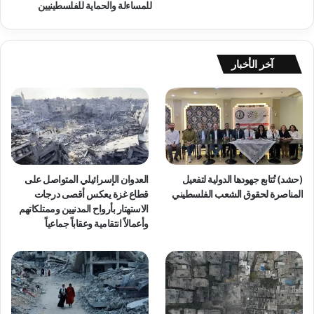
للمساءلة والحماية للفلسطينيين
ل
ت
ي
ي
ب
ط
ش
ا
آخر الأخبار
أ
ن
ن
ف
ك
ي
ا
ا
ر
ل
ث
ض
ة
ف
إ
ة
(حشد) تُتابع جهودها الدولية لتفعيل
العدوان الإسرائيلي المتواصل على
غ
و
المناصرة لحقوق الشعب الفلسطيني
قطاع غزة يعكس أقصى درجات
ل
ا
الاستهتار بأرواح المدنيين وممتلكاتهم
ا
ل
وأعمالاً انتقامية وعقاباً جماعياً
ق
ق
ا
د
ل
س
م
و
ع
ص
ا
م