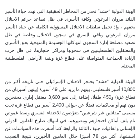
الهيئة الدولية “حشد” تحذر من المخاطر الحقيقية التي تهدد حياة الأسير
القائد مروان البرغوثي وكافة الأسرى في ظل تصاعد جرائم الاحتلال
بحقهم ، واذ تحمل سلطات الاحتلال المسؤولية الكاملة عن حياة الأسير
مروان البرغوثي وباقي الإسري في سجون الاحتلال وخاصة في طل
تصعيد مصلحة إدارة السجون انتهاكاتها الجسيمة والمنهجية بحق الأسرى
والمعتقلين الفلسطينيين في سجونها ومراكز احتجازها، في ظل حرب
الإبادة الجماعية المتواصلة على قطاع غزة وبقية الأراضي الفلسطينية
المحتلة.
الهيئة الدولية “حشد” يحتجز الاحتلال الإسرائيلي حتى تاريخه أكثر من
10,800 أسير فلسطيني، بينهم ما يزيد على 49 أسيرة (بينهن أسيرتان من
قطاع غزة) و450 طفلًا، إضافة إلى نحو 3,600 معتقل إداري محتجزين
دون تهم أو محاكمات، فضلًا عن حوالي 2,400 أسير من قطاع غزة تحت
مسمى “مقاتلين غير شرعيين” يتعرّضون للاختفاء القسري وسط غموض
تام يلف أماكن احتجازهم ومصيرهم، في انتهاك صارخ للقانون الدولي
الإنساني واتفاقيات جنيف الثالثة والرابعة. كما أسفرت هذه السياسات عن
استشهاد أكثر من 78 أسيرًا خلال العامين الأخيرين، نتيجة التعذيب