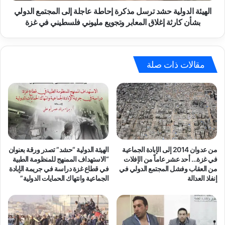
ف
و
الهيئة الدولية حشد ترسل مذكرة إحاطة عاجلة إلى المجتمع الدولي
ا
ل
بشأن كارثة إغلاق المعابر وتجويع مليوني فلسطيني في غزة
ل
ي
و
ة
ا
ح
ق
ش
مقالات ذات صلة
ع
د
ا
ت
ل
ر
م
س
أ
ل
س
م
ا
ذ
و
ك
من عدوان 2014 إلى الإبادة الجماعية
الهيئة الدولية “حشد” تصدر ورقة بعنوان
ي
ر
في غزة… أحد عشر عاماً من الإفلات
“الاستهداف الممنهج للمنظومة الطبية
ل
ة
من العقاب وفشل المجتمع الدولي في
في قطاع غزة دراسة في جريمة الإبادة
ل
إنفاذ العدالة
الجماعية وانتهاك الحمايات الدولية”
إ
ش
ح
ب
ا
ا
ط
ب
ة