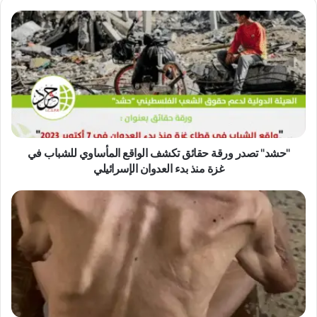
"
ح
ش
د
"
ت
ص
د
ر
و
"حشد" تصدر ورقة حقائق تكشف الواقع المأساوي للشباب في
ر
غزة منذ بدء العدوان الإسرائيلي
ق
ة
ا
ح
ل
ق
ه
ا
ي
ئ
ئ
ق
ة
ت
ا
ك
ل
ش
د