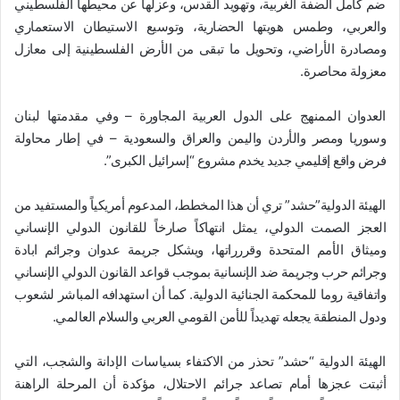
ضم كامل الضفة الغربية، وتهويد القدس، وعزلها عن محيطها الفلسطيني
والعربي، وطمس هويتها الحضارية، وتوسيع الاستيطان الاستعماري
ومصادرة الأراضي، وتحويل ما تبقى من الأرض الفلسطينية إلى معازل
معزولة محاصرة.
العدوان الممنهج على الدول العربية المجاورة – وفي مقدمتها لبنان
وسوريا ومصر والأردن واليمن والعراق والسعودية – في إطار محاولة
فرض واقع إقليمي جديد يخدم مشروع “إسرائيل الكبرى”.
الهيئة الدولية”حشد” تري أن هذا المخطط، المدعوم أمريكياً والمستفيد من
العجز الصمت الدولي، يمثل انتهاكاً صارخاً للقانون الدولي الإنساني
وميثاق الأمم المتحدة وقررراتها، ويشكل جريمة عدوان وجرائم ابادة
وجرائم حرب وجريمة ضد الإنسانية بموجب قواعد القانون الدولي الإنساني
واتفاقية روما للمحكمة الجنائية الدولية. كما أن استهدافه المباشر لشعوب
ودول المنطقة يجعله تهديداً للأمن القومي العربي والسلام العالمي.
الهيئة الدولية “حشد” تحذر من الاكتفاء بسياسات الإدانة والشجب، التي
أثبتت عجزها أمام تصاعد جرائم الاحتلال، مؤكدة أن المرحلة الراهنة