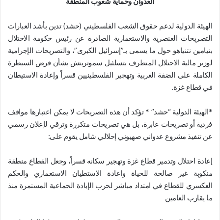
العدوان وحماية شعوب المنطقة
الهيئة الدولية لدعم حقوق الشعب الفلسطيني (حشد) تدين بأشد العبارات
التصريحات العنصرية والاستعمارية الصادرة عن رئيس حكومة الاحتلال
بنيامين نتنياهو حول ما يسمى بـ”إسرائيل الكبرى”، والتصريحات الإجرامية
لوزير مالية الاحتلال المتطرف بتسلئيل سموتريتش بشأن فرض السيطرة
الكاملة على الضفة الغربية وتهجير الفلسطينيين قسراً وإعادة الاستيطان
في قطاع غزة.
*الهيئة الدولية “حشد” * تؤكد أن هذه التصريحات لا يمكن اعتبارها مواقف
فردية أو تصريحات عابرة، بل هي تصريحات متكررة وترقي لإعلان رسمي
عن تنفيذ مشروع عدواني صهيوني إحلالي شامل يقوم على:
إعادة احتلال وتدمير قطاع غزة وتهجير سكانه قسراً، وجعل القطاع منطقة
منكوبة غير صالحة للحياة واعادة الاستطيان الاستعماري والحكم
العكسري للقطاع في امتداد مباشر لحرب الإبادة الجماعية المستمرة منذ
ما يقارب العامين