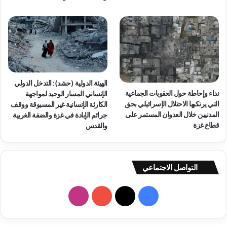
س
ب
ر
ش
ا
أ
ئ
ن
ي
ك
ل
ا
ي
ر
ث
الهيئة الدولية (حشد): التدخل الدولي
ة
نداء وإحاطة حول العقوبات الجماعية
الإنساني المسار الوحيد لمواجهة
إ
التي يرتكبها الاحتلال الإسرائيلي بحق
الكارثة الإنسانية غير المسبوقة ووقف
غ
المدنيين خلال العدوان المستمر على
جرائم الإبادة في غزة والضفة الغربية
ل
قطاع غزة
والقدس
ا
ق
ا
ل
التواصل الاجتماعي
م
ع
ا
ف
ا
ب
ي
X
Y
ن
ر
و