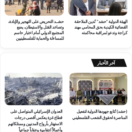
ف
ع
ي
ا
غ
ج
الهيئة الدولية “حشد” تُدين الملاحقة
حشــد التحريض على التهجير والإبادة،
ز
ل
القضائية الكيدية بحق المحامي مهند
وتصاعد القتل والاستيطان، يضع
ة
ة
كراجة وتدعو لمراقبة محاكمته
المجتمع الدولي أمام اختبار حاسم
م
إ
للمساءلة والحماية للفلسطينيين
ن
ل
ذ
ى
ب
ا
د
ل
آخر الأخبار
ء
م
ا
ج
ل
ت
ع
م
د
ع
و
ا
ا
ل
ن
د
(حشد) تُتابع جهودها الدولية لتفعيل
العدوان الإسرائيلي المتواصل على
ا
و
المناصرة لحقوق الشعب الفلسطيني
قطاع غزة يعكس أقصى درجات
ل
ل
الاستهتار بأرواح المدنيين وممتلكاتهم
إ
ي
وأعمالاً انتقامية وعقاباً جماعياً