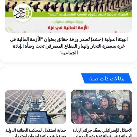
والتهجير
ورقة
لمن
حقائق
تبقي
بعنوان
في
"الأزمة
شمال
المالية
غزة
في
الهيئة الدولية (حشد) تُصدر ورقة حقائق بعنوان "الأزمة المالية في
غزة
غزة سيطرة التجار وانهيار القطاع المصرفي تحت وطأة الإبادة
سيطرة
الجماعية"
التجار
وانهيار
القطاع
المصرفي
مقالات ذات صلة
تحت
وطأة
الإبادة
الجماعية"
الاحتلال الإسرائيلي يصعّد جرائم الإبادة
حماية استقلال المحكمة الجنائية الدولية
الجماعية في قطاع غزة رغم الحديث
مسؤولية جماعية لضمان استمرار