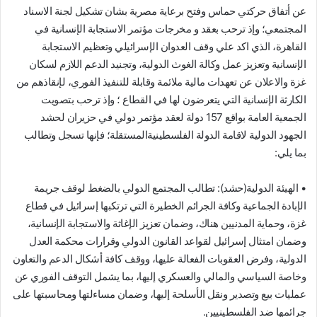
عن أتفاق حركتي حماس وفتح برعاية مصرية بشان تشكيل لجنة الاسناد
المجتمعي؛ وإذ ترحب بعقد و مخرجات مؤتمر الاستجابة الإنسانية في
القاهرة، الذي اكد علي وقف العدوان الإسرائيلي وتعظيم الاستجابة
الإنسانية وتعزيز عمل وكالة الغوث الدولية، وتجنيد الدعم اللازم لسكان
غزة والاعلان عن تعهدات مالية ملائمة وقابلة للتنفيذ الفوري، لإنقاذهم من
الكارثة الإنسانية التي يتعرضون لها في القطاع ؛ وإذ ترحب بتصويت
الجمعية العامة بواقع 157 دولة لعقد مؤتمر دولي في حزيران لحشد
الجهود الدولية لاقامة الدولة الفلسطينيةالمستقلة؛ فإنها تسجل وتطالب
بما يلي:
• الهيئة الدولية(حشد): تطالب المجتمع الدولي بالضغط لوقف جريمة
الإبادة الجماعية وكافة الجرائم الخطيرة التي ترتكبها إسرائيل في قطاع
غزة، وحماية المدنيين هناك، وضمان تعزيز الإغاثة والاستجابة الإنسانية،
وضمان امتثال إسرائيل لقواعد القانون الدولي وقرارات محكمة العدل
الدولية، وفرض العقوبات الفعالة عليها، ووقف كافة أشكال الدعم والتعاون
وخاصة السياسي والمالي والعسكري إليها، بما يشمل التوقف الفوري عن
عمليات بيع وتصدير ونقل الأسلحة إليها، وضمان مساءلتها ومحاسبتها على
جرائمها ضد الفلسطينيين.