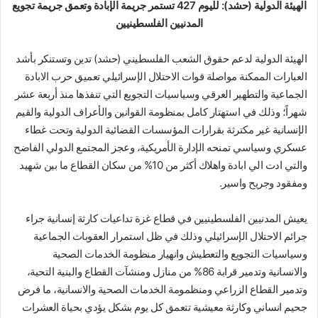
الهيئة الدولية (حشد): لليوم 427 تستمر جريمة الإبادة وتعمق جريمة تجويع
المدنيين الفلسطينيين
الهيئة الدولية لدعم حقوق الشعب الفلسطيني (حشد) تدين وتستنكر بأشد
العبارات الممكنة مواصلة قوات الاحتلال الإسرائيلي تعميق حرب الابادة
الجماعية والتطهير العرقي وسياسيات التجويع التي تنفذها منذ أربعة عشر
شهراً؛ وذلك في استهتار كامل بمنظومة القوانين والأعراف الدولية والقيم
الإنسانية غير مكترثة بقرارات المؤسسات القضائية الدولية وتحت غطاء
عسكري وسياسي تمنحه الإدارة الأمريكية، وعجز المجتمع الدولي الفاضح
والتي ادت الي ابادة واهلاك أكثر من 10% من سكان القطاع ما بين شهيد
ومفقود وجريح واسير.
يعيش المدنيين الفلسطينيين في قطاع غزة تداعيات كارثة إنسانية جراء
جرائم الاحتلال الإسرائيلي وذلك في ظل استمرار العقوبات الجماعية
وسياسيات التجويع والتعطيش وانهيار منظومة الخدمات الصحية
والانسانية وتدمير قرابة 86% من منازل ومنشآت القطاع والبنية التحية،
وتدمير القطاع الزراعي ومنظمومة الخدمات الصحية والانسانية، ما فرض
جحيم انساني وكارثة معيشية تتعمق كل يوم بشكل يؤدي بحياة العشرات