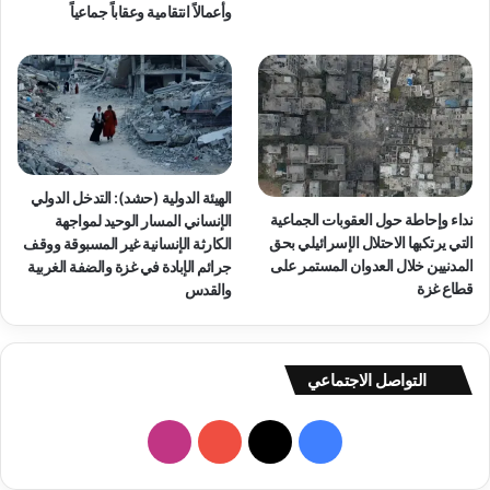
وأعمالاً انتقامية وعقاباً جماعياً
الهيئة الدولية (حشد): التدخل الدولي
نداء وإحاطة حول العقوبات الجماعية
الإنساني المسار الوحيد لمواجهة
التي يرتكبها الاحتلال الإسرائيلي بحق
الكارثة الإنسانية غير المسبوقة ووقف
المدنيين خلال العدوان المستمر على
جرائم الإبادة في غزة والضفة الغربية
قطاع غزة
والقدس
التواصل الاجتماعي
فيسبوك
‫X
‫YouTube
انستقرام