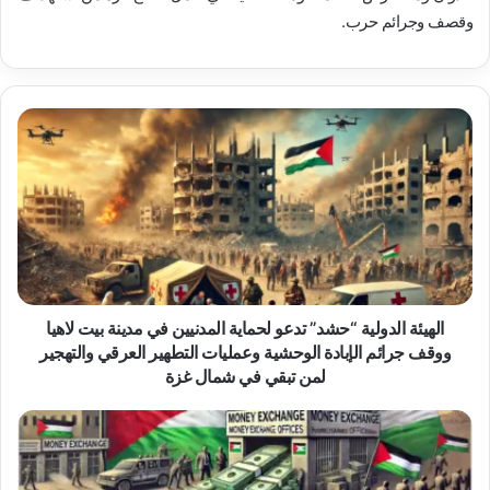
وقصف وجرائم حرب.
الهيئة
الدولية
“حشد”
تدعو
لحماية
المدنيين
في
مدينة
بيت
لاهيا
الهيئة الدولية “حشد” تدعو لحماية المدنيين في مدينة بيت لاهيا
ووقف
ووقف جرائم الإبادة الوحشية وعمليات التطهير العرقي والتهجير
جرائم
لمن تبقي في شمال غزة
الإبادة
الوحشية
الهيئة
وعمليات
الدولية
التطهير
(حشد)
العرقي
تُصدر