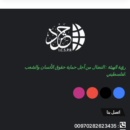
رؤية الهيئة : النضال من أجل حماية حقوق الأنسان والشعب
الفلسطيني
فيسبوك
‫X
‫YouTube
انستقرام
اتصل بنا
: 00970282623435