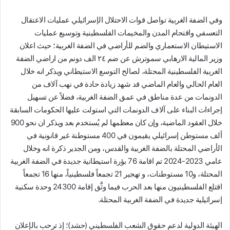
وفي الضفة الغربية تواصل قوات الاحتلال الإسرائيلي عمليات الاعتقال
التعسفي واقتحام المدن والمخيمات الفلسطينية وتوسيع عمليات
الاستيطان الاستعماري والضم للأراضي في الضفة الغربية؛ حيث اعلان
وزير المالية الارهابي سموترش عن ضم ٢٤ الف دونم من اراضي الضفة
الغربية الفلسطينية المحتلة، لصالح التوسع الاستيطاني ويذكر انه خلال
العام الحالي والعام الماضي قد شهد زيادة حادة في نهب آلاف من
الدونمات من عدة مناطق في عمق الضفة الغربية، فضلاً عن تسهيل
إجراءات البناء على آلاف الدونمات التي استولت عليها الحكومات السابقة
خلال العقود الماضية، وإن كان معظمها لم يُستخدم بعد ويذكر ان نحو 900
ألف مستوطن إسرائيلي يقيمون في 400 مستوطنة غير قانونية في
الأراضي المحتلة بالضفة الغربية والقدس، ومن الجدير ذكرة انه وخلال
عامي 2023-2024 تم اقامة 76 بؤرة استيطانية جديدة في الضفة الغربية
المحتلة، و10 مستوطنات، و تهجير 21 تجمعاً فلسطينياً، منها 16 تجمعاً
اقتلع الفلسطينيون منها بعد الحرب فيما وثَّق إقامة 24300 وحدة سكنية
إسرائيلية جديدة في الضفة الغربية المحتلة.
الهيئة الدولية لدعم حقوق الشعب الفلسطيني (حشد)؛ إذ ترحب بالإعلان