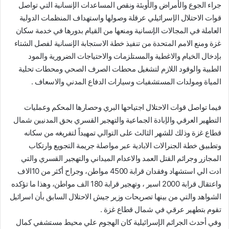
جراء الجوع والأمراض والأوبئة ونقص المساعدات الإنسانية التي تواصل
قوات الاحتلال الإسرائيلي عرقلة وصولها واستهداف المنظمات الدولية
العاملة في المجالات الإنسانية ومنعها من القيام بدورها في خدمة سكان
غزة ومنع الامم المتحدة من تنفيذ خطة الاستجابة الإنسانية لفصل الشتاء
بإدخال الخيام والاغطية والمستلزمات والاحتياجات الضرورية والمود
الطبية والوقود اللازم لتشغيل محطات الصرف الصحي ومحطات تحلية
المياة ومولدات المستشفيات وسيارات الدفاع المدني والاسعاف .
فيما تواصل قوات الاحتلال اجتياحها البري وحصارها المحكم وعمليات
التطهير العرقي والإبادة الجماعية والتهجير القسري بحق المدنيين شمال
قطاع غزة وذلك للشهر الثالث على التوالي تمهيداً لتفريغه من سكانه
وتطبيق خطة الجنرالات الابادية عبر مواصلة جريمة التجويع وارتكاب
المجازر وجرائم القتل العمد والاعدام الميداني والتهجير القسري والتي
ادت الي استشهاد وفقدان قرابة 4500 مواطن، وجراح أكثر من 10الاف
واعتقال قرابة 2000 اسير ، وتهجير قرابة 180 الف مواطن، وهذا ما تؤكده
الشواهد والتي من بينها تصريحات وزير جيش الاحتلال السابق بأن اسرائيل
تقوم بتطهير عرقي في شمال قطاع غزة .
وفي أحدث الجرائم الإسرائيلية كان الهجوم علي محيط مستشفي كمال