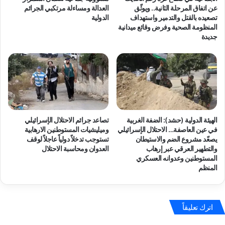
عن اتفاق المرحلة الثانية.. ويوثّق
العدالة ومساءلة مرتكبي الجرائم
تصعيده بالقتل والتدمير واستهداف
الدولية
المنظومة الصحية وفرض وقائع ميدانية
جديدة
الهيئة الدولية (حشد): الضفة الغربية
تصاعد جرائم الاحتلال الإسرائيلي
في عين العاصفة… الاحتلال الإسرائيلي
وميليشيات المستوطنين الارهابية
يصعّد مشروع الضم والاستيطان
تستوجب تدخلاً دولياً عاجلاً لوقف
والتطهير العرقي عبر إرهاب
العدوان ومحاسبة الاحتلال
المستوطنين وعدوانه العسكري
المنظم
اترك تعليقاً