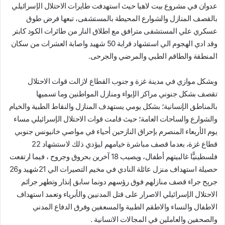
عدوان في مشروع بيت لاهيا حيث استهدفت طايرات الاحتلال الإسرائيلي
بالقصف المنازل والشوارع المحيطة بالمستشفى، تبعها فرض طوق
عسكري علي المستشفى مترافق مع اطلاق النار من طائرات الكود كابتر
وقد ادي الهجوم الي استشهاد قرابة 50 شهيد واصابة العشرات من سكان
المنطقة والطاقم الطبي والمرضي والجرحى.
وبشكل موازي في مدينة غزة و جنوب القطاع لازالت قوات الاحتلال
تقصف بشكل جنوني مراكز الإيواء ومنازل المواطنين وما تسميها
بالمناطق الإنسانية؛ بشكل يومي يستهدف المنازل والنقاط الطبية والخيام
والشوارع والساحات العامة؛ حيث قامت قوات الاحتلال الإسرائيلي مساء
يوم الأربعاء المنصرم بإحراق النازحين أحياء في مواصي خانيونس جنوبي
قطاع غزة، بعدما قصف مباشرة خيامهم ليؤدي ذلك لاستشهاد 22
فلسطينيًّا غالبيتهم أطفال، ويصيب 18 آخرين بحروق وجروح ، فيما ارتفعت
حصيلة استهداف منزل عائلة النادي في مخيم التصيرات الي 21شهيد و26
جريح جراء قصف منازلهم فوق رؤسهم دونما سابق إنذار وتطهر جرائم
الاحتلال الإسرائيلي الاصرار على قتل المدنيين والأبرياء وتعمد استهداف
الاطفال والنساء والاطقم الطبية والمسعفين وفرق الدفاع المدني
والصحفين والعاملين في المجالات الانسانية .