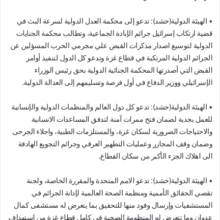
• الهيئة الدولية(حشد): تدعو إلى محكمة العدل الدولية لسرعة البث في
قضية ارتكاب إسرائيل جرائم الإبادة الجماعية، وتطالب محكمة الجنايات
الدولية لتوسيع اصدار مذكرات القبض علي مجرمي الحرب المسؤلين عن
الجرائم الدولية المرتكبة في قطاع غزة وتدعو كل الدول لتنفيذ أوامر
القبض التي أصدرتها المحكمة الجنائية الدولية بحق رئيس الوزراء
الإسرائيلي ووزير الدفاع في أول فرصة وتسليمهم إلى العدالة الدولية.
• الهيئة الدولية(حشد): تدعو كل دول العالم والمنظمات الدولية والإنسانية
للعمل بجدية لضمان فتح ممرات آمنة لتدفق المساعدات الانسانية
والاحتياجات الضرورية لسكان غزة، والمستلزمات الطبية، واجلاء الجرحى
وضمان وقف المجازر وعمليات التطهير العرقي وجرائم التجويع الهادفة
الى اهلاك الجزء الأكبر من سكان القطاع.
• الهيئة الدولية(حشد): تدعو الامم المتحدة والمقررة الخاصة، ولجنة
تقصي الحقائق الأممية ومنظمة الصحة العالمية لإدانة الجرائم في
المستشفيات وإرسال وفود منها للتحقيق بما يتعرض له مستشفى كمال
عدوان وما تتعرض له المنظومة الصحية في كامل قطاع غزة من استهداف