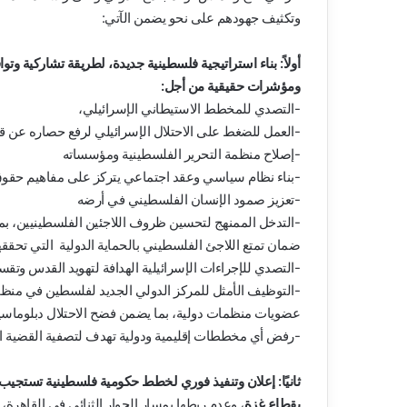
وتكثيف جهودهم على نحو يضمن الآتي:
أولاً: بناء استراتيجية فلسطينية جديدة، لطريقة تشاركية
ومؤشرات حقيقية من أجل:
-التصدي للمخطط الاستيطاني الإسرائيلي،
-العمل للضغط على الاحتلال الإسرائيلي لرفع حصاره عن ق
-إصلاح منظمة التحرير الفلسطينية ومؤسساته
-بناء نظام سياسي وعقد اجتماعي يتركز على مفاهيم حقوق
-تعزيز صمود الإنسان الفلسطيني في أرضه
-التدخل الممنهج لتحسين ظروف اللاجئين الفلسطينيين، بما
ضمان تمتع اللاجئ الفلسطيني بالحماية الدولية التي تحققها
-التصدي للإجراءات الإسرائيلية الهدافة لتهويد القدس وتقس
-التوظيف الأمثل للمركز الدولي الجديد لفلسطين في منظمة 
عضويات منظمات دولية، بما يضمن فضح الاحتلال دبلوماسيا و
-رفض أي مخططات إقليمية ودولية تهدف لتصفية القضية ا
ثانيًا: إعلان وتنفيذ فوري لخطط حكومية فلسطينية تستجيب 
بقطاع غزة
، وعدم ربطها بمسار الحوار الثنائي في القاه