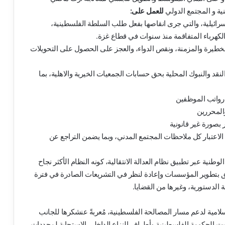
ة و المجتمع الدولي
للعمل على:
سرائيلية، والتي جرى انقاصها بفعل طلب السلطة الفلسطينية،
لكهرباء المتفاقمة منذ سنوات في قطاع غزة.
يرة والمزمنة، ونقص الدواء، والعجز على الحصول على التحويلات
نقد والنبوك المحلية بحق حسابات الجمعيات الخيرية والاهلية، بما
 رواتب الموظفين
المحررين
 بصورة غير قانونية
ن الاعتبار كل ملاحظات المجتمع المدني، وبما يضمن التراجع عن
نية عبر تطبيق نظام العدالة الانتقالية، كونه النظام الأكثر نجاح
بتطوير المؤسسات وإعادة لنظر في التشريعات الصادرة في فترة
 الدستورية، وغيرها من القضايا.
سلامية لدعم مسار المصالحة الفلسطينية، مُعربةً عنشكرها للجانب
ت الحكومة الفلسطينية وأطراف النزاع الداخلي الاستجابة لمحددات