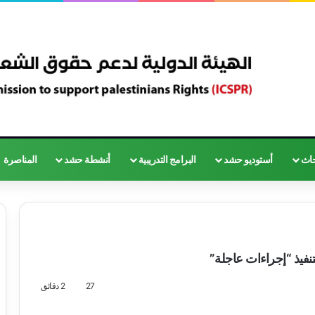
حاث
أستوديو حشد
البرامج التدريبية
أنشطة حشد
المناصرة
نفيذ “إجراءات عاجلة”
27
2 دقائق