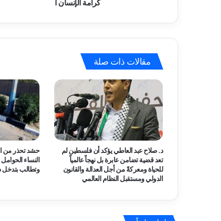
م
كرامة الإنسان ا
ة
ا
ل
ف
ل
مقالات ذات صلة
س
ط
ي
ن
ي
ة
،
و
أ
د. صلاح عبد العاطي يؤكد أن فلسطين لم
حشد تحذر من ال
ط
تعد قضية تضامن عابرة بل نهجاً عالمياً
النساء الحوامل
ر
للحياة ومعركةً من أجل العدالة والقانون
وتطالب بتدخل د
ا
الدولي ومستقبل النظام العالمي
ف
ا
ل
م