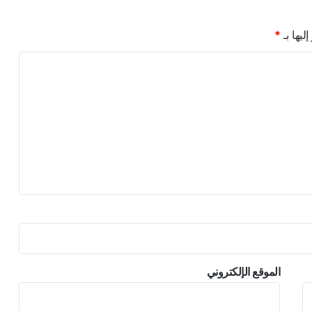
ا
ل
ليها بـ
*
ا
ح
ت
ل
ا
ل
و
ت
ش
ا
ر
ك
ف
ي
ا
ل
الموقع الإلكتروني
و
ق
ف