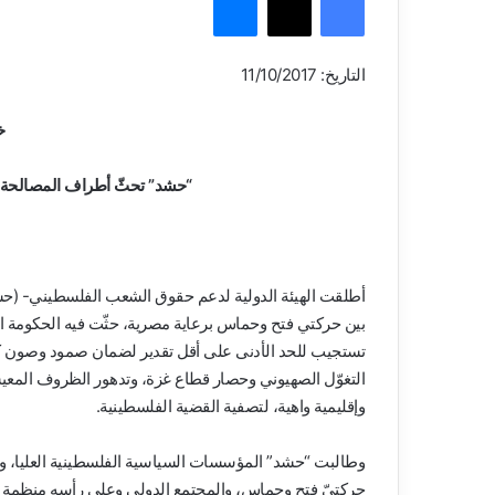
التاريخ: 11/10/2017
خ
“حشد” تحثّ أطراف المصالحة وا
أطلقت الهيئة الدولية لدعم حقوق الشعب الفلسطيني- (حشد) 
بين حركتي فتح وحماس برعاية مصرية، حثّت فيه الحكومة ا
تستجيب للحد الأدنى على أقل تقدير لضمان صمود وصون كرام
التغوّل الصهيوني وحصار قطاع غزة، وتدهور الظروف المعيشي
وإقليمية واهية، لتصفية القضية الفلسطينية.
وطالبت “حشد” المؤسسات السياسية الفلسطينية العليا، وع
حركتيّ فتح وحماس، والمجتمع الدولي وعلى رأسه منظمة الأ