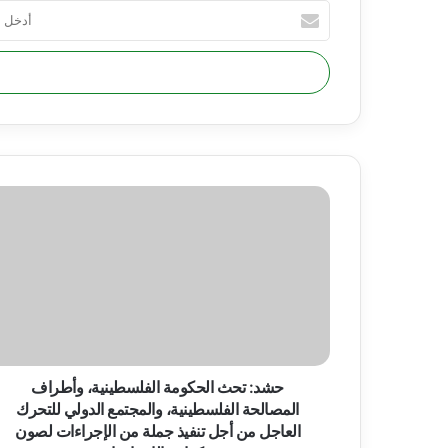
أ
د
خ
ل
ب
ر
ي
د
ك
ح
ا
ش
ل
د
إ
:
ل
ت
ك
ح
ت
ث
ر
ا
و
ل
ن
ح
حشد: تحث الحكومة الفلسطينية، وأطراف
ي
ك
المصالحة الفلسطينية، والمجتمع الدولي للتحرك
و
العاجل من أجل تنفيذ جملة من الإجراءات لصون