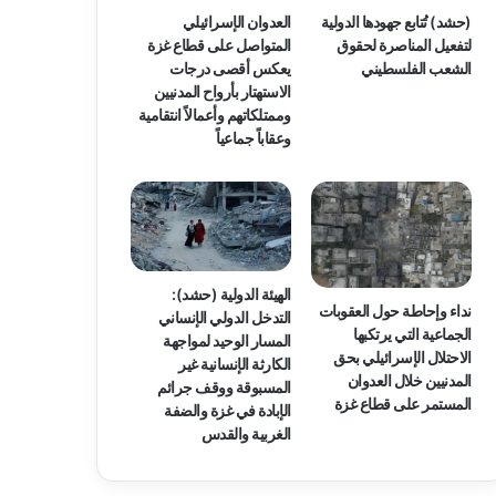
(حشد) تُتابع جهودها الدولية
العدوان الإسرائيلي
لتفعيل المناصرة لحقوق
المتواصل على قطاع غزة
الشعب الفلسطيني
يعكس أقصى درجات
الاستهتار بأرواح المدنيين
وممتلكاتهم وأعمالاً انتقامية
وعقاباً جماعياً
الهيئة الدولية (حشد):
نداء وإحاطة حول العقوبات
التدخل الدولي الإنساني
الجماعية التي يرتكبها
المسار الوحيد لمواجهة
الاحتلال الإسرائيلي بحق
الكارثة الإنسانية غير
المدنيين خلال العدوان
المسبوقة ووقف جرائم
المستمر على قطاع غزة
الإبادة في غزة والضفة
الغربية والقدس