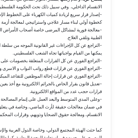
الانقسام الداخلي، وفي سبيل ذلك نحث الحكومة الفلسطيني
-إصدار قرار سريع لزيادة كميات الكهرباء على الخطوط الإ
كخطوة أولي لبناء مسار علاجي واستراتيجي لمعالجة أزمة ا
-معالجة فورية لمشاكل المرضى خاصة أصحاب الأمراض الخط
الطبية وتلقي العلاج.
-التراجع عن كل الإجراءات غير القانونية الموجه من سلطة ال
يمكنها من القيام بواجباتها تجاه الشعب الفلسطيني.
-التراجع الفوري عن كل القرارات المتعلقة بخصومات على
-التراجع الفوري عن قرارات قطع رواتب النواب و الاسرى و
-التراجع الفوري عن قرارات إحالة الموظفين للتقاعد المبكر
-تعديل قانون بقرار الخاص بالجرائم الالكترونية مع أخذ بعي
قرارات حجب عدد من المواقع الالكترونية.
-وعلى المدي المتوسط والبعد العمل على إتمام المصالحة الوط
في ضمان معالجات حقيقة لأرث الماضي، وخاصة في يتعلق 
الانقسام، ومعالجة حقوق الضحايا وذويهم، وقرارات المحكمة
كما حثت الهيئة المجتمع الدولي، وخاصة الدول العربية والإ
المصري على جهوده في استعادة الوحدة الوطنية، كما طالب