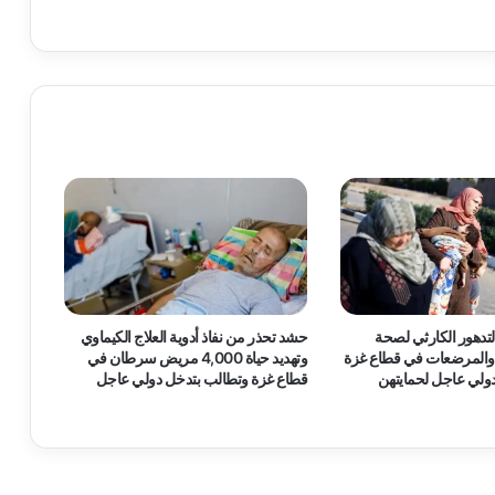
ل
ص
ح
ف
ي
ي
ن
ا
ل
م
ع
ت
ق
ل
ي
تدهور الكارثي لصحة
حشد تحذر من نفاذ أدوية العلاج الكيماوي
ن
 والمرضعات في قطاع غزة
وتهديد حياة 4,000 مريض سرطان في
ف
ولي عاجل لحمايتهن
قطاع غزة وتطالب بتدخل دولي عاجل
ي
س
ج
و
ن