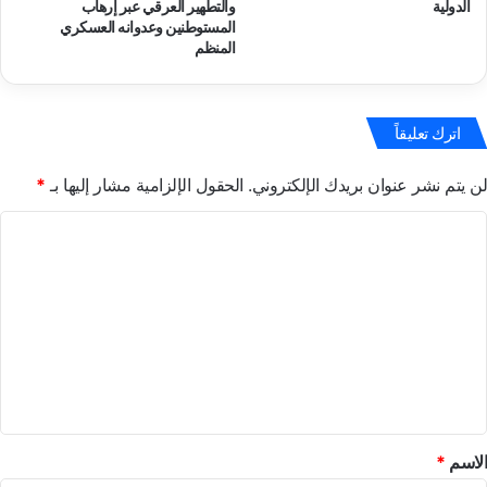
الدولية
والتطهير العرقي عبر إرهاب
ه
ي
المستوطنين وعدوانه العسكري
م
ة
المنظم
ش
ح
ة
ر
ي
اترك تعليقاً
ة
ا
ل
لن يتم نشر عنوان بريدك الإلكتروني.
الحقول الإلزامية مشار إليها بـ
*
ر
أ
ا
ي
ل
و
ت
ا
ل
ع
ت
ل
ع
ب
ي
ي
ق
ر
ف
*
الاسم
*
ي