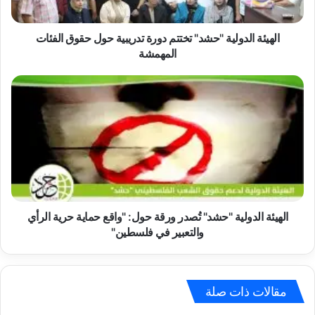
ل
د
و
الهيئة الدولية "حشد" تختتم دورة تدريبية حول حقوق الفئات
ل
المهمشة
ي
ة
ا
"
ل
ح
ه
ش
ي
د
ئ
"
ة
ت
ا
خ
ل
ت
د
ت
و
الهيئة الدولية "حشد" تُصدر ورقة حول: "واقع حماية حرية الرأي
م
ل
والتعبير في فلسطين"
د
ي
و
ة
ر
"
ة
ح
مقالات ذات صلة
ت
ش