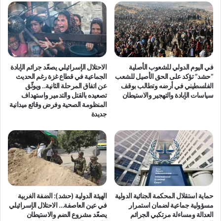
د
د
ر
"
ي
تُ
ب
ص
ي
د
ة
ر
ح
و
في اليوم الدولي للشعوب الأصلية
الاحتلال الإسرائيلي يصعّد جرائم الإبادة
و
ر
“حشد” تؤكد على الحق الأصيل للشعب
الجماعية في قطاع غزة رغم الحديث
ل
ق
الفلسطيني في أرضه وتطالب بوقف
عن اتفاق المرحلة الثانية.. ويوثّق
ح
سياسات الإبادة والتهجير والاستيطان
تصعيده بالقتل والتدمير واستهداف
ة
المنظومة الصحية وفرض وقائع ميدانية
ق
ح
جديدة
و
و
ق
ل
ا
:
ل
"
ف
و
ئ
ا
ا
ق
ت
ع
حماية استقلال المحكمة الجنائية الدولية
الهيئة الدولية (حشد): الضفة الغربية
ا
ح
مسؤولية جماعية لضمان استمرار
في عين العاصفة… الاحتلال الإسرائيلي
ل
م
العدالة ومساءلة مرتكبي الجرائم
يصعّد مشروع الضم والاستيطان
م
ا