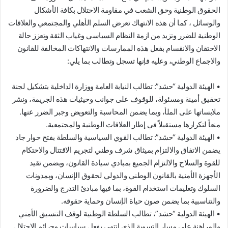
الحقوق الوطنية وحق الشعب في مقاومة الاحتلال بكافة الأشكال
والوسائل ، كما أن هذه الانتهاك تعرض السلم الأهلي والمجتمعي والعلاقات
الوطنية للضرر وتزيد من ازمة النظام السياسي وغياب الثقة وتعزز حالة
الاحتقان والانقسام بفعل هذه الممارسات والانتهاكات المخالفة للقانون
والاجماع الوطني، وعليه فإنها تسجل وتطالب بما يلي:
• الهيئة الدولية “حشد”: تطالب النيابة العامة ووزارة الداخلية بتشكيل لجنة
تحقيق أمينة ومسئولة، للوقوف على جوانب وحيثيات هذه الجريمة، ونشر
ملابساتها على الملأ، وبما يضمن المحاسبة والتعويض وجبر الضرر عنها.
منعاً لتكرارها مستقبلاً في إطار العلاقات الوطنية والمجتمعية.
• الهيئة الدولية “حشد”: تطالب القوي السياسية والسلطة بفتح حوار جاد
يضمن الاتفاق والالتزام بميثاق شرف وطني لتجريم الاقتتال والاحتكام
للقوة والسلاح والالتزام الجميع بمبادي سيادة القانون، ويضمن تقيد
الأجهزة الأمنية بالقانون الوطني والدولي لحقوق الإنسان، وبمدونات
السلوك وتعليمات استخدام القوة، بما فيها مبادئ التدرج والضرورة
والتناسبية بما يضمن صون حياة الإنسان وحماية حقوقه.
• الهيئة الدولية “حشد”، تطالب السلطة الوطنية لوقف التنسيق الأمني
والمراهنة على مسار التسوية الذي انتهي بفعل سياسات وجرائم الاحتلال