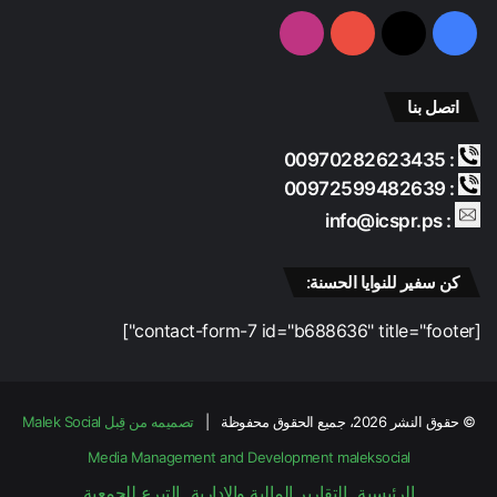
فيسبوك
‫X
‫YouTube
انستقرام
اتصل بنا
: 00970282623435
: 00972599482639
: info@icspr.ps
كن سفير للنوايا الحسنة:
[contact-form-7 id="b688636" title="footer"]
© حقوق النشر 2026، جميع الحقوق محفوظة |
تصميمه من قِبل Malek Social
Media Management and Development
maleksocial
الرئيسية
التقارير المالية والادارية
التبرع للجمعية