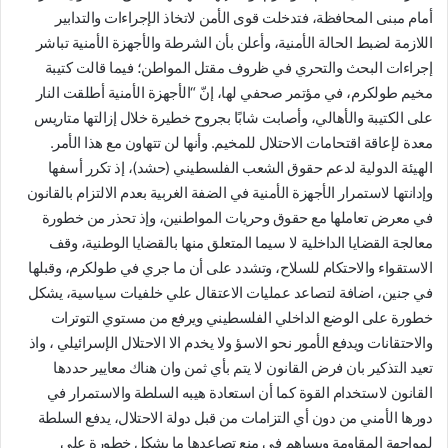
أمام مبنى المحافظة، فتدخلت قوى الأمن لاتخاذ الإجراءات والتدابير
اللازمة لضبط الحالة الأمنية، وأعلن بأن الشرطة والأجهزة الأمنية تباشر
إجراءات البحث والتحري في ظروف مقتل المواطن؛ فيما قالت كتيبة
مخيم طولكرم، في مؤتمر صحفي لها، إنّ “الأجهزة الأمنية أطلقت النار
على الكتيبة والأهالي، وأصابت شابًا بجروح خطيرة خلال إزالتها متاريس
معدة لإعاقة اقتحامات الاحتلال للمخيم. وأنها لن تتهاون مع هذا الأمر.
الهيئة الدولية لدعم حقوق الشعب الفلسطيني (حشد)، إذ تكرر أسفها
وإدانتها لاستمرار الأجهزة الأمنية في الضفة الغربية بعدم الالتزام بالقانون
في معرض تعاملها مع حقوق وحريات المواطنين، وإذ تحذر من خطورة
معالجة القضايا الداخلية لا سيما المتعلق منها بالقضايا الوطنية، وقف
الاستقواء والاحتكام للسلاح، وتشدد على أن ما جري في طولكرم، وقبلها
في جنين، اضافة لتصاعد عمليات الاعتقال علي خلفيات سياسية، يشكل
خطورة على الوضع الداخلي الفلسطيني ويرفع من مستوي التوترات
والاحتقانات ويدفع الأمور نحو الاسؤ ولا يخدم الا الاحتلال الإسرائيلي ، واذ
تعيد التذكير بان فرض القانون لا يتم بأي ثمن وان هناك معايير حددها
القانون لاستخدام القوة كما أن استعادة هيبه السلطة والاستمرار في
دورها الأمني من دون أي التزامات من قبل دولة الاحتلال، يدفع السلطة
لمواجهة المقاومة ويساهم في منع تصاعدها ما يشكل خطورة على