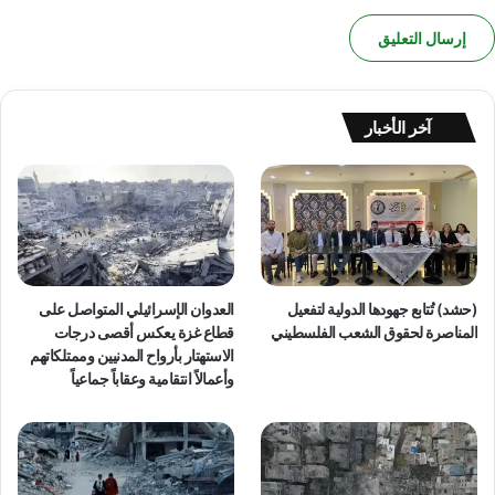
ح
ي
ج
ن
م
ة
ا
أ
ل
ر
ا
ي
آخر الأخبار
ز
ح
د
ا
ر
و
ا
ا
ء
س
ا
ت
ل
خ
إ
(حشد) تُتابع جهودها الدولية لتفعيل
العدوان الإسرائيلي المتواصل على
د
س
المناصرة لحقوق الشعب الفلسطيني
قطاع غزة يعكس أقصى درجات
ا
ر
الاستهتار بأرواح المدنيين وممتلكاتهم
م
ا
وأعمالاً انتقامية وعقاباً جماعياً
ه
ئ
ا
ي
ا
ل
ل
ي
م