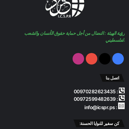
ك
u
ر
b
ا
رؤية الهيئة : النضال من أجل حماية حقوق الأنسان والشعب
e
م
الفلسطيني
فيسبوك
‫X
‫YouTube
انستقرام
اتصل بنا
: 00970282623435
: 00972599482639
: info@icspr.ps
كن سفير للنوايا الحسنة: