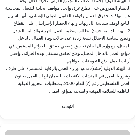
1. الهيئة الدولية (حشد): تطالب المجتمع الدولي بتحرك فعال لوقف
الحصار المفروض على قطاع غزة، واتخاذ مواقف ايجابية لتفعيل المحاسبة
عن انتهاكات حقوق العمال وقواعد القانون الدولي الإنساني، لأنها السبيل
الناجع لوقف سياسة الأبارتهايد وإنهاء الحصار الإسرائيلي على القطاع.
2. الهيئة الدولية (حشد): تطالب منظمة العمل العربية والدولية بالتدخل
وفضح سياسة الاحتلال نتيجة زيادة عدد حالات وفاة العمال بالداخل
المحتل، مع وإرسال لجان تحقيق وتقصي حقائق بالجرائم المستمرة في
مواقع العمل بالداخل المحتل، وفتح تحقيق مستقل بهذه الجرائم، وإجبار
أرباب العمل بدفع التعويضات لعوائلهم.
3. الهيئة الدولية (حشد): تدعوا وزارة العمل بالرقابة المستمرة على ظرف
وشروط العمل في المنشآت الاقتصادية، لضمان أرباب العمل بقانون
العمل الفلسطيني رقم (7) للعام 2000، ومتطلبات المعايير الدولية
الناظمة للسلامة المهنية والصحية بمواقع العمل.
انتهى،،
ا