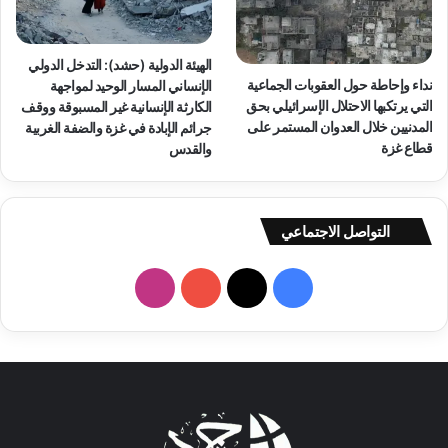
ل
ف
ح
ر
ق
ط
ا
ل
الهيئة الدولية (حشد): التدخل الدولي
ل
نداء وإحاطة حول العقوبات الجماعية
ل
الإنساني المسار الوحيد لمواجهة
ف
التي يرتكبها الاحتلال الإسرائيلي بحق
ق
الكارثة الإنسانية غير المسبوقة ووقف
ل
المدنيين خلال العدوان المستمر على
و
جرائم الإبادة في غزة والضفة الغربية
س
قطاع غزة
ة
والقدس
ط
ي
ن
ي
التواصل الاجتماعي
ي
ن
ف
ا
ف
ي
ي
X
Y
ن
ا
ل
س
o
س
ح
ي
ب
u
ت
ا
ة
و
T
ق