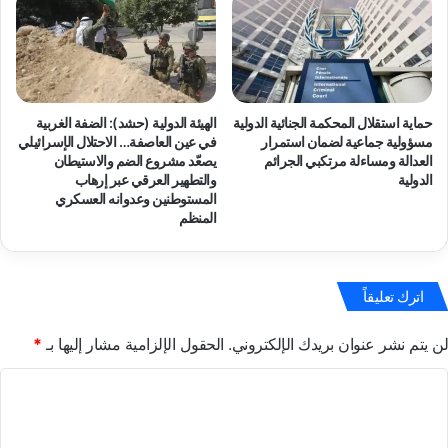
ا
ق
ل
ت
ت
ح
ص
ا
ف
م
ي
ق
حماية استقلال المحكمة الجنائية الدولية
الهيئة الدولية (حشد): الضفة الغربية
ة
و
مسؤولية جماعية لضمان استمرار
في عين العاصفة… الاحتلال الإسرائيلي
ا
ا
العدالة ومساءلة مرتكبي الجرائم
يصعّد مشروع الضم والاستيطان
ل
ت
الدولية
والتطهير العرقي عبر إرهاب
ج
ا
المستوطنين وعدوانه العسكري
س
ل
المنظم
د
ا
ي
ح
ة
ت
ا
اترك تعليقاً
ل
ل
ا
إ
ل
لن يتم نشر عنوان بريدك الإلكتروني.
الحقول الإلزامية مشار إليها بـ
*
س
ا
ر
ل
ا
ا
إ
ل
ئ
س
ي
ت
ر