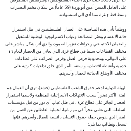
على العامل المسن أمين أبو وردة (59 عاماً) من سكان مخيم النصيرات
وسط قطاع غزة مما أدى إلى استشهاده.
ووطنياً تأتي هذه المناسبة على العمال الفلسطينيين في ظل استمرار
حالة الانقسام وتعثر المصالحة وغياب الاستراتيجية الوطنية للتشغيل
والضمان الاجتماعي وإجراءات تعزيز الصمود، والذي أثر بشكل مباشر على
مختلف القطاعات سيما في قطاع غزة. الذي يعاني من الحصار للعام ١٦
على التوالي، ومحدودية فرص العمل وفرض الضرائب على قطاعات
خدمية وأنشطة اقتصادية واسعة، الأمر الذي خلق تداعيات كارثية على
مختلف الأوضاع الحياتية للعمال وأسرهم.
الهيئة الدولية لدعم حقوق الشعب الفلسطيني (حشد)، ترى أن العمال هم
الفئة الأكثر تضرراً بسبب الانتهاكات الاسرائيلية المنظمة ولاسيما استمرار
الحصار الجائر على قطاع غزة ، في ظل غياب أي دور من قبل مؤسسات
السلطة، التي تعاني عجزاً في موازناتها، لحماية العاطلين عن العمل من
الفقر الذي يقوض جملة حقوق الانسان بالنسبة للعمال وأسرهم، فإنها
تسجل وتطالب بما يلي: