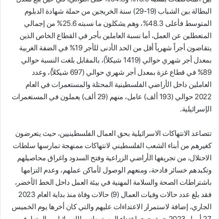
البطالة بين الشباب (19-29) سنة الخريجين من حملة شهادة الدبلوم
المتوسط فأعلى 48.3%، وهم يشكلون ما نسبته 25.6% من إجمالي
المتعطلين عن العمل، أما نسبة العاملين بأجر في القطاع الخاص الذين
يتقاضون أجراً شهرياً أقل من الحد الأدنى للأجر 19% في الضفة الغربية
بمعدل أجر شهري حوالي (1419 شيكلاً)، بالمقابل بلغت النسبة حوالي
89% في قطاع غزة بمعدل أجر شهري حوالي (697 شيكلاً)، وعدد
العاملين داخل الأراضي الفلسطينية المحتلة والمستعمرات في العام
2022 حوالي (193 ألف) عامل، منهم (29 ألف) يعملون في المستعمرات
الإسرائيلية.
تتصاعد الانتهاكات الاسرائيلية بحق العمال الفلسطينيين، حيث يتعرضون
كغيرهم من أبناء الشعب الفلسطيني لانتهاكات ممنهجة تمارسها سلطات
الاحتلال، من تجريفها الأراضي الزراعية وفتح السدود واغراق محاصيلهم
وتكبدهم خسائر فادحة، ومنعهم الوصول لأماكن عملهم، وعدم التزامها
باشتراطات الصحة والسلامة المهنية في بيئة العمل داخل الخط الأخضر،
فقد بلغ عدد حالات وفيات العمال (9) حالات وفاة منذ بداية العام 2023
الجاري، إضافة لاستمرار الاعتداءات عليهم والتي كان أخرها يوم الخميس
27 أبريل 2023 حيث جرى اعتداء المستوطنين الإسرائيليين المتطرفين