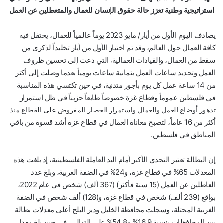
استراتيجية وطنية تعزز حالة حقوق الإنسان للعمال والمتعطلين عن العمل
يصادف اليوم الأول من أيار/ مايو 2023 يوماً عالمياً للعمال، يحتفل فيه
كافة العمال حول العالم، وقد تم اختيار الأول من أيار تخليداً لذكرى من
سقط من العمال، والقيادات العمالية، التي دعت إلى تحسين ظروف
العمل وتحديد ساعات العمل بثمانية ساعات يومياً بعدما وصلت إلى أكثر
من 14 ساعة عمل كل يوم بأجور متدنية، في حين تكتسي هذه المناسبة
في فلسطين عموماً وقطاع غزة خصوصاً طابعاً حزيناً في ظل استمرار
تدهور أوضاع العمل والعمال واستمرار الحصار المفروض على القطاع منذ
أكثر من 16 عاماً، لتصبح معاناة العمال في قطاع غزة أشد قسوة من باقي
المناطق في فلسطين.
إن البطالة تعتبر التحدي الأكبر أمام اليد العاملة الفلسطينية، إذ بلغت هذه
المعدلات 65% في قطاع غزة، و24% في الضفة الغربية، وبلغ عدد
العاطلين عن العمل (15 سنة فأكثر) (367 ألف) شخص في عام 2022،
بواقع (239 ألف) شخص في قطاع غزة، و(128) ألف شخص في الضفة
الغربية المحتلة، وسجلت محافظة الخليل ودير البلح أعلى معدلات بطالة
بين المحافظات بنسبة 16.9% و54.8% على التوالي، في حين بلغ معدل