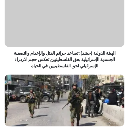
ل
ه
ي
ئ
ة
ا
ل
د
و
الهيئة الدولية (حشد): تصاعد جرائم القتل والإعدام والتصفية
ل
الجسدية الإسرائيلية بحق الفلسطينيين تعكس حجم الازدراء
ي
الإسرائيلي لحق الفلسطينيين في الحياة
ة
(
ا
ح
ل
ش
ه
د
ي
)
ئ
:
ة
ت
ا
ص
ل
ا
د