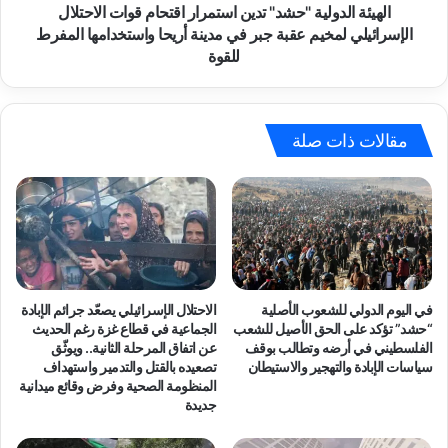
ع
و
الهيئة الدولية "حشد" تدين استمرار اقتحام قوات الاحتلال
د
ل
الإسرائيلي لمخيم عقبة جبر في مدينة أريحا واستخدامها المفرط
ج
ي
للقوة
ر
ة
ا
"
ئ
ح
م
ش
مقالات ذات صلة
ا
د
ل
"
ق
ت
ت
د
ل
ي
و
ن
ا
ا
ل
س
في اليوم الدولي للشعوب الأصلية
الاحتلال الإسرائيلي يصعّد جرائم الإبادة
إ
ت
“حشد” تؤكد على الحق الأصيل للشعب
الجماعية في قطاع غزة رغم الحديث
ع
م
الفلسطيني في أرضه وتطالب بوقف
عن اتفاق المرحلة الثانية.. ويوثّق
د
ر
سياسات الإبادة والتهجير والاستيطان
تصعيده بالقتل والتدمير واستهداف
ا
المنظومة الصحية وفرض وقائع ميدانية
ا
جديدة
م
ر
و
ا