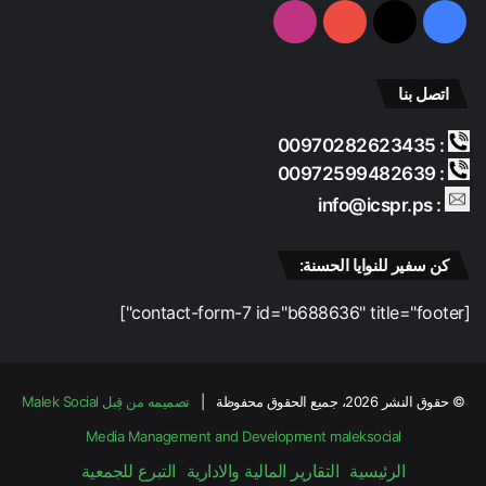
فيسبوك
‫X
‫YouTube
انستقرام
اتصل بنا
: 00970282623435
: 00972599482639
: info@icspr.ps
كن سفير للنوايا الحسنة:
[contact-form-7 id="b688636" title="footer"]
© حقوق النشر 2026، جميع الحقوق محفوظة |
تصميمه من قِبل Malek Social
Media Management and Development
maleksocial
الرئيسية
التقارير المالية والادارية
التبرع للجمعية