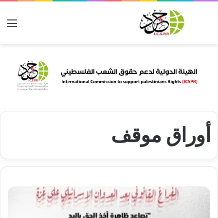
بحث عن
الق
أوراق موقف