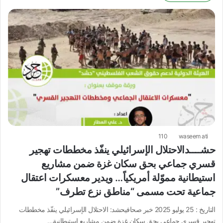
110
waseem ati
حشــــدالاحتلال الإسرائيلي ينفّذ مخططات تهجير
قسري جماعي بحق سكان غزة ضمن مشاريع
استيطانية مموّلة أمريكياً… ويدير معسكرات اعتقال
جماعية تحت مسمى “مناطق نزع تطرف”
التاريخ : 25 يوليو 2025 خبر صحافيحشد: الاحتلال الإسرائيلي ينفّذ مخططات
تهجير قسري جماعي بحق سكان غزة ضمن مشاريع استيطانية…