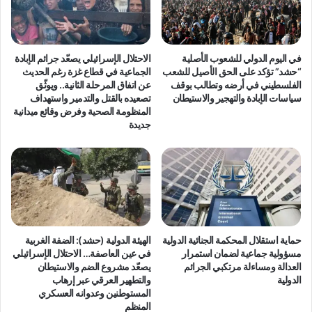
في اليوم الدولي للشعوب الأصلية
الاحتلال الإسرائيلي يصعّد جرائم الإبادة
“حشد” تؤكد على الحق الأصيل للشعب
الجماعية في قطاع غزة رغم الحديث
الفلسطيني في أرضه وتطالب بوقف
عن اتفاق المرحلة الثانية.. ويوثّق
سياسات الإبادة والتهجير والاستيطان
تصعيده بالقتل والتدمير واستهداف
المنظومة الصحية وفرض وقائع ميدانية
جديدة
حماية استقلال المحكمة الجنائية الدولية
الهيئة الدولية (حشد): الضفة الغربية
مسؤولية جماعية لضمان استمرار
في عين العاصفة… الاحتلال الإسرائيلي
العدالة ومساءلة مرتكبي الجرائم
يصعّد مشروع الضم والاستيطان
الدولية
والتطهير العرقي عبر إرهاب
المستوطنين وعدوانه العسكري
المنظم