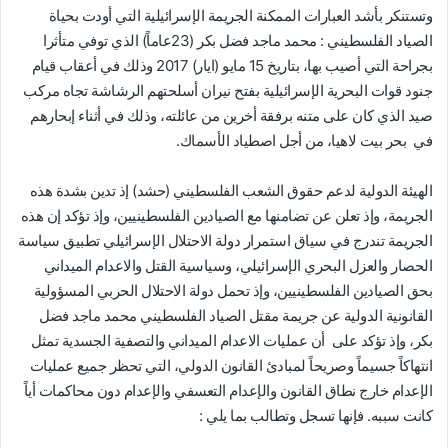
وتستنكر بأشد العبارات الممكنة الجريمة الإسرائيلية التي أودت بحياة
الصياد الفلسطيني : محمد ماجد فضل بكر (23عاماً) الذي توفي متأثرا
بجراحة التي أصيب بها، بتاريخ 15 مايو (ايار) 2017 وذلك في أعقاب قيام
جنود قوات البحرية الإسرائيلية بفتح نيران أسلحتهم الرشاشة تجاه مركب
صيد الذي كان على متنه برفقة أخرين من عائلته، وذلك في أثناء إبحارهم
في بحر بيت لاهيا، من أجل اصطياد الأسماك.
الهيئة الدولية لدعم حقوق الشعب الفلسطيني (حشد) إذ تدين بشدة هذه
الجريمة، وإذ تعلن عن تضامنها مع الصيادين الفلسطينيين، وإذ تؤكد إن هذه
الجريمة تندرج في سياق استمرار دولة الاحتلال الإسرائيلي تطبيق سياسة
الحصار والعزل البحري الإسرائيلي، وسياسية القتل والاعدام الميداني
بحق الصيادين الفلسطينيين، وإذ تحمل دولة الاحتلال الحربي المسؤولية
القانونية الدولية عن جريمة مقتل الصياد الفلسطيني محمد ماجد فضل
بكر، وإذ تؤكد على أن عمليات الاعدام الميداني والتصفية الجسدية تمثل
انتهاكاً جسيماً وصريحاً لمبادئ القانون الدولي، التي تحظر جميع عمليات
الإعدام خارج نطاق القانون والإعدام التعسفي والإعدام دون محاكمات أياً
كانت سببه. فإنها تسجل وتطالب بما يلي :