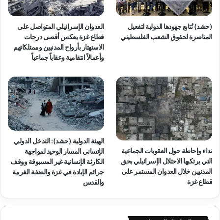
(حشد) تُتابع جهودها الدولية لتفعيل
العدوان الإسرائيلي المتواصل على
المناصرة لحقوق الشعب الفلسطيني
قطاع غزة يعكس أقصى درجات
الاستهتار بأرواح المدنيين وممتلكاتهم
وأعمالاً انتقامية وعقاباً جماعياً
الهيئة الدولية (حشد): التدخل الدولي
نداء وإحاطة حول العقوبات الجماعية
الإنساني المسار الوحيد لمواجهة
التي يرتكبها الاحتلال الإسرائيلي بحق
الكارثة الإنسانية غير المسبوقة ووقف
المدنيين خلال العدوان المستمر على
جرائم الإبادة في غزة والضفة الغربية
قطاع غزة
والقدس