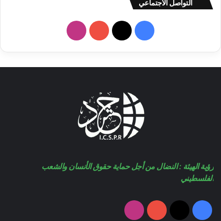
التواصل الاجتماعي
فيسبوك
‫X
‫YouTube
انستقرام
رؤية الهيئة : النضال من أجل حماية حقوق الأنسان والشعب
الفلسطيني
فيسبوك
‫X
‫YouTube
انستقرام