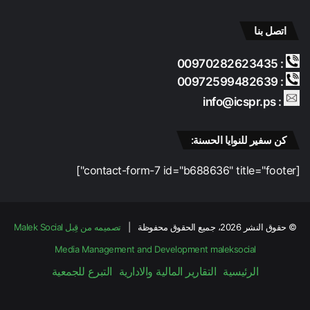
اتصل بنا
: 00970282623435
: 00972599482639
: info@icspr.ps
كن سفير للنوايا الحسنة:
[contact-form-7 id="b688636" title="footer"]
© حقوق النشر 2026، جميع الحقوق محفوظة |
تصميمه من قِبل Malek Social
Media Management and Development
maleksocial
الرئيسية
التقارير المالية والادارية
التبرع للجمعية
فيسبوك
‫X
‫YouTube
انستقرام