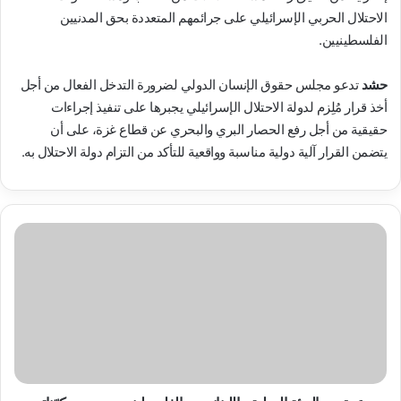
الاحتلال الحربي الإسرائيلي على جرائمهم المتعددة بحق المدنيين
الفلسطينيين.
حشد
تدعو مجلس حقوق الإنسان الدولي لضرورة التدخل الفعال من أجل
أخذ قرار مُلِزم لدولة الاحتلال الإسرائيلي يجبرها على تنفيذ إجراءات
حقيقية من أجل رفع الحصار البري والبحري عن قطاع غزة، على أن
يتضمن القرار آلية دولية مناسبة وواقعية للتأكد من التزام دولة الاحتلال به.
بدعوة
من
الهيئة
الدولية..
اللبنانيون
والفلسطينيون
بجميع
مكوّناتهم
يتضامنون
مع