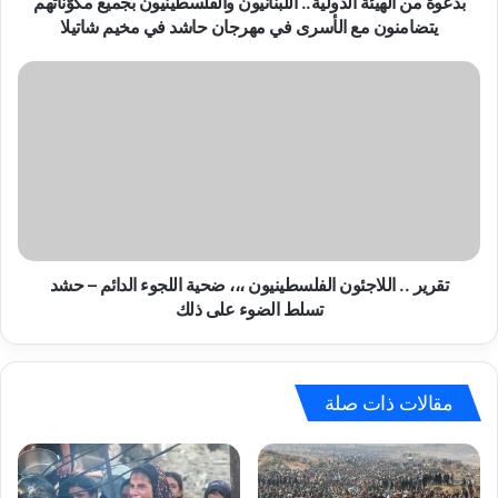
بدعوة من الهيئة الدولية.. اللبنانيون والفلسطينيون بجميع مكوّناتهم
الأسرى
يتضامنون مع الأسرى في مهرجان حاشد في مخيم شاتيلا
في
مهرجان
تقرير
حاشد
..
في
اللاجئون
مخيم
الفلسطينيون
شاتيلا
،،،
ضحية
اللجوء
الدائم
–
حشد
تقرير .. اللاجئون الفلسطينيون ،،، ضحية اللجوء الدائم – حشد
تسلط
تسلط الضوء على ذلك
الضوء
على
ذلك
مقالات ذات صلة