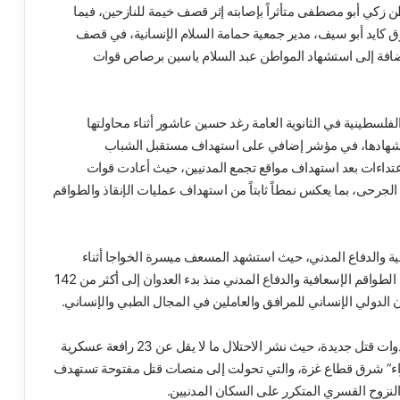
زكي أبو مصطفى متأثراً بإصابته إثر قصف خيمة للنازحين، فيما
رق كايد أبو سيف، مدير جمعية حمامة السلام الإنسانية، في قصف
ضافة إلى استشهاد المواطن عبد السلام ياسين برصاص قوات
فلسطينية في الثانوية العامة رغد حسين عاشور أثناء محاولتها
 استشهادها، في مؤشر إضافي على استهداف مستقبل الشباب
تداءات بعد استهداف مواقع تجمع المدنيين، حيث أعادت قوات
جرحى، بما يعكس نمطاً ثابتاً من استهداف عمليات الإنقاذ والطواقم
فية والدفاع المدني، حيث استشهد المسعف ميسرة الخواجا أثناء
قيامه بواجبه الإنساني في إنقاذ الجرحى، ليرتفع عدد شهداء الطواقم الإسعافية والدفاع المدني منذ بدء العدوان إلى أكثر من 142
ون الدولي الإنساني للمرافق والعاملين في المجال الطبي والإنساني.
وتشير المعطيات الميدانية إلى تصعيد خطير في استخدام أدوات قتل جديدة، حيث نشر الاحتلال ما لا يقل عن 23 رافعة عسكرية
اء” شرق قطاع غزة، والتي تحولت إلى منصات قتل مفتوحة تستهدف
النزوح القسري المتكرر على السكان المدنيين.