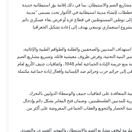
 مشاريع الضم والاستيطان، بما في ذلك إقامة بؤر استيطانية جديدة
ططات لإنشاء مدينة استيطانية في الأغوار تحت مسمى “مدينة
عية إلى توطين المستوطنين في قطاع غزة أو فرض بقاء عسكري دائم
 مشروع استعماري توسعي يهدف إلى إعادة تشكيل الجغرافيا
هداف المدنيين والصحفيين والطلبة والطواقم الطبية والإغاثية،
ير البنية التحتية، وفرض ظروف معيشية قاتلة، وتسريع مشاريع الضم
والاستيطان والتهجير القسري—تشكل انتهاكاً جسيماً لاتفاقية منع جريمة الإبادة الجماعية لعام 1948، واتفاقيات جنيف الأربع لعام
وترقى إلى جرائم حرب وجرائم ضد الإنسانية وأفعال إبادة جماعية مكتملة
مية المتعاقدة على اتفاقيات جنيف والوسطاء الدوليين بالتحرك
رية للمدنيين الفلسطينيين، وضمان فتح المعابر بشكل دائم وإدخال
سياسة الحصار والتجويع والعقاب الجماعي المفروضة على أكثر من
 وملزمة لوقف مشاريع الضم والاستيطان والتهجير القسري، والتصدي