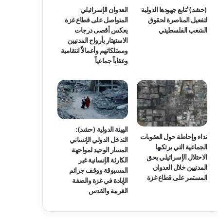
(حشد) تُتابع جهودها الدولية
العدوان الإسرائيلي
لتفعيل المناصرة لحقوق
المتواصل على قطاع غزة
الشعب الفلسطيني
يعكس أقصى درجات
الاستهتار بأرواح المدنيين
وممتلكاتهم وأعمالاً انتقامية
وعقاباً جماعياً
الهيئة الدولية (حشد):
نداء وإحاطة حول العقوبات
التدخل الدولي الإنساني
الجماعية التي يرتكبها
المسار الوحيد لمواجهة
الاحتلال الإسرائيلي بحق
الكارثة الإنسانية غير
المدنيين خلال العدوان
المسبوقة ووقف جرائم
المستمر على قطاع غزة
الإبادة في غزة والضفة
الغربية والقدس