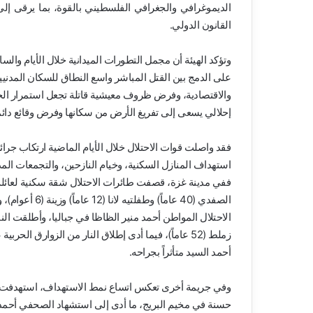
الديموغرافي والجغرافي الفلسطيني بالقوة، بما يرقى إلى
القانون الدولي.
وتؤكد الهيئة أن مجمل التطورات الميدانية خلال الأيام وال
على الدمج بين القتل المباشر واسع النطاق للسكان المدنيين
والاقتصادية، وفرض ظروف معيشية قاتلة تجعل استمرار الحي
إحلالي يسعى إلى تفريغ الأرض من سكانها وفرض وقائع دائمة
فقد واصلت قوات الاحتلال خلال الأيام الماضية ارتكاب ج
استهداف المنازل السكنية، وخيام النازحين، والتجمعات المد
ففي مدينة غزة، قصفت طائرات الاحتلال شقة سكنية لعائلة
الصفدي (40 عام
الاحتلال المواطن أحمد منير الظاظا في جباليا، وأطلقت النا
زملط (52 عاماً)، فيما أدى إطلاق النار من الزوارق 
أحمد السيد متأثراً بجراحه.
وفي جريمة أخرى تعكس اتساع نمط الاستهداف، استهدفت طائ
حسنة في مخيم البريج، ما أدى إلى استشهاد الصحفي أحمد 