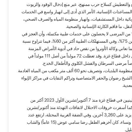
ع والتعطيش كسلاح حرب ممنهج، عبر منع إدخال الوقود والزيوت
المساعدات الإنسانية، الأمر الذي أدى إلى انهيار واسع في الخدمات
بائية داخل المستشفيات، وانهيار منظومة المياه والصرف الصحي،
، ما فاقم الكارثة الإنسانية والصحية.
كد البيانات الواردة من المؤسسات الصحية أن نحو 70% من المرضى لا يحصلون على خدمات طبية مكتملة، وأن العجز في
الأدوية الأساسية بلغ 50%، وفي القدرات التشخيصية أكثر من 75%، وفي المستهلكات الطبية أكثر من 60%، فيما تتراوح نسبة
 مستلزمات القسطرة القلبية بين 90% و95%. كما تعاني وكالة الأونروا من نقص حاد في أدوية الأمراض المزمنة
يتراوح بين 50% و70%، مع توقف مختبراتها الصحية بالكامل داخل قطاع غزة. وقد تعطلت 72 مولداً من أصل 111 مولداً في
اً مرضى السرطان والفشل الكلوي والأطفال الخدج.
كما تحذر الهيئة من كارثة بيئية وصحية متفاقمة نتيجة انهيار منظومة البلديات، وتصريف نحو 60 ألف متر مكعب من المياه العادمة
 الشيخ رضوان والحفر الامتصاصية وتراكم النفايات في مراكز الإيواء
عدية.
ووفقاً للمعطيات التراكمية، فقد تجاوز عدد الشهداء الفلسطينيين في قطاع غزة منذ 7 أكتوبر/تشرين الأول 2023 أكثر من
، فيما تجاوز عدد الجرحى 173,368 مصاباً. كما أسفرت خروقات الاحتلال لاتفاقات التهدئة منذ أكتوبر/تشرين
الأول 2025 عن استشهاد أكثر من 1,024 مواطناً وإصابة ما يزيد على 3,260 آخرين. وفي الضفة الغربية المحتلة، ارتفع عدد
الشهداء منذ بداية العام الجاري إلى 70 شهيداً، بينهم أطفال ونساء، كان آخرهم الطفل رضا سامي عوض (15 عاماً) والشاب