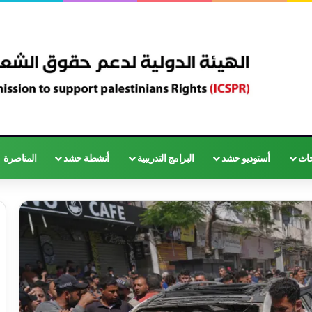
حاث
أستوديو حشد
البرامج التدريبية
أنشطة حشد
المناصرة