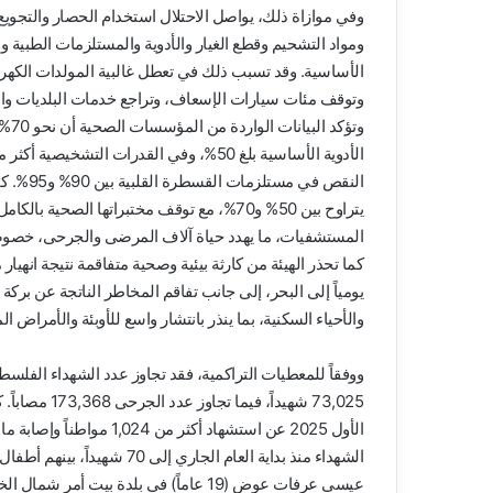
وفي موازاة ذلك، يواصل الاحتلال استخدام الحصار والتجوي
ومواد التشحيم وقطع الغيار والأدوية والمستلزمات الطبية و
الأساسية. وقد تسبب ذلك في تعطل غالبية المولدات الكهر
وتوقف مئات سيارات الإسعاف، وتراجع خدمات البلديات والنقل
وتؤ
النقص في
المستشفيات، ما يهدد حياة آلاف المرضى والجرحى، خصوص
يومياً إلى البحر، إلى جانب تفاقم المخاطر الناتجة عن بركة
والأحياء السكنية، بما ينذر بانتشار واسع للأوبئة والأمراض الم
73,025 شهيداً
عيسى عرفات عوض (19 عاماً) في بلدة بيت أمر شمال الخليل.