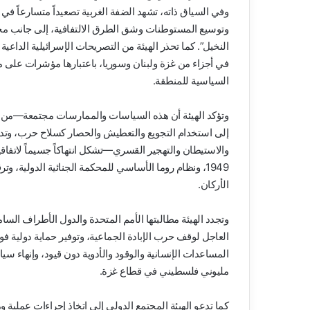
وفي السياق ذاته، تشهد الضفة الغربية تصعيداً متسارعاً في
وتوسيع المستوطنات وشق الطرق الالتفافية، إلى جانب مخ
النخيل”. كما تحذر الهيئة من التصريحات الإسرائيلية الدا
في أجزاء من غزة ولبنان وسوريا، باعتبارها مؤشرات على
السياسية للمنطقة.
وتؤكد الهيئة أن هذه السياسات والممارسات مجتمعة—من است
إلى استخدام التجويع والتعطيش والحصار كسلاح حرب، وتدم
1949، ونظام روما الأساسي للمحكمة الجنائية الدولية، 
الأركان.
وتجدد الهيئة مطالبتها الأمم المتحدة والدول الأطراف السا
العاجل لوقف حرب الإبادة الجماعية، وتوفير حماية دولية فو
المساعدات الإنسانية والوقود والأدوية دون قيود، وإنهاء 
مليوني فلسطيني في قطاع غزة.
كما تدعو الهيئة المجتمع الدولي إلى اتخاذ إجراءات عملية