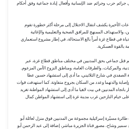
 جرائم حرب وجرائم ضد الإنسانية وأفعال إبادة جماعية وفق أحكام
ساعات الأخيرة يكشف انتقال الاحتلال إلى مرحلة أكثر خطورة تقوم
، والاستهداف الممنهج للمرافق الصحية والتعليمية والإغاثية
اة في قطاع غزة أمراً بالغ الاستحالة، في إطار مشروع استعماري
 بالقوة العسكرية.
رائم قتل جماعي بحق المدنيين في مختلف مناطق قطاع غزة، عبر
نية، والمركبات، والطرقات العامة، ومناطق النزوح الآمن المزعوم.
 الصفدي في شارع الثلاثيني، ما أدى إلى استشهاد حسين عطا
اً) وطفلتيه لانا (12 عاماً) وزينة (6 أعوام)، وإصابة والدتهما وعدد من السكان بجروح متفاوتة. كما استهدفت قوات
ر باتجاه المدنيين في بيت لاهيا ما أدى إلى استشهاد المواطنة تغريد
الحربية على خيام النازحين غرب مدينة غزة إلى استشهاد المواطن كمال
رة مسيّرة إسرائيلية مجموعة من المدنيين فوق منزل لعائلة أبو
سمير وشاح، مصور قناة الجزيرة مباشر، إضافة إلى عبد الرحمن أبو