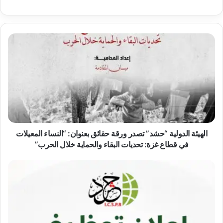
ا
ل
ه
ي
ئ
ة
ا
ل
د
و
الهيئة الدولية “حشد” تصدر ورقة حقائق بعنوان: “النساء المعيلات
ل
في قطاع غزة: تحديات البقاء والحماية خلال الحرب”
ي
ة
إ
“
ع
ح
ل
ش
ا
د
ن
”
ت