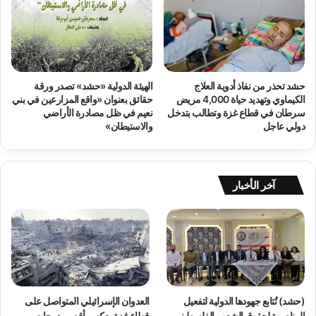
ا
ل
ن
س
ا
ء
حشد تحذر من نفاذ أدوية العلاج
الهيئة الدولية «حشد» تصدر ورقة
ا
الكيماوي وتهديد حياة 4,000 مريض
حقائق بعنوان «واقع المزارعين في بني
ل
سرطان في قطاع غزة وتطالب بتدخل
نعيم في ظل مصادرة الأراضي
م
دولي عاجل
والاستيطان»
ع
ي
ل
ا
آخر الأخبار
ت
ف
ي
ق
ط
ا
ع
غ
(حشد) تُتابع جهودها الدولية لتفعيل
العدوان الإسرائيلي المتواصل على
ز
المناصرة لحقوق الشعب الفلسطيني
قطاع غزة يعكس أقصى درجات