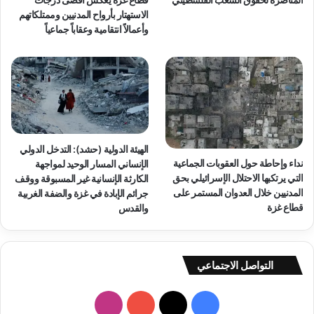
ة
الاستهتار بأرواح المدنيين وممتلكاتهم
:
وأعمالاً انتقامية وعقاباً جماعياً
ت
ح
د
ي
ا
ت
ا
ل
الهيئة الدولية (حشد): التدخل الدولي
ب
نداء وإحاطة حول العقوبات الجماعية
الإنساني المسار الوحيد لمواجهة
ق
التي يرتكبها الاحتلال الإسرائيلي بحق
الكارثة الإنسانية غير المسبوقة ووقف
ا
المدنيين خلال العدوان المستمر على
جرائم الإبادة في غزة والضفة الغربية
ء
قطاع غزة
والقدس
و
ا
ل
ح
التواصل الاجتماعي
م
ا
ي
ف
ا