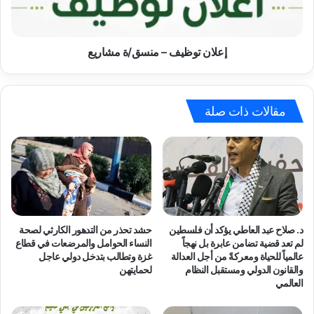
ت
و
ص
ظ
د
ي
ر
ف
إعلان توظيف – منسق/ة مشاريع
و
–
ر
م
ق
ن
ة
س
مقالات ذات صلة
ح
ق
ق
/
ا
ة
ئ
م
ق
ش
ب
ا
ع
ر
ن
ي
د. صلاح عبد العاطي يؤكد أن فلسطين
حشد تحذر من التدهور الكارثي لصحة
و
ع
لم تعد قضية تضامن عابرة بل نهجاً
النساء الحوامل والمرضعات في قطاع
ا
عالمياً للحياة ومعركةً من أجل العدالة
غزة وتطالب بتدخل دولي عاجل
ن
والقانون الدولي ومستقبل النظام
لحمايتهن
العالمي
:
“