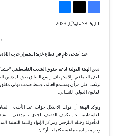
فيسبوك
‫X
ماسنجر
التاريخ: 28 مايو/أيار 2026
ب
عيد أضحى دامٍ في قطاع غزة: استمرار حرب الإبادة
تدين
الهيئة الدولية لدعم حقوق الشعب الفلسطيني “حشد”
القتل الجماعي والاستهداف واسع النطاق بحق المدنيين ا
تُرتكب على مرأى ومسمع العالم، وسط صمت دولي مقلق وعجز
القانون الدولي الإنساني.
وتؤكد
الهيئة
أن قوات الاحتلال حوّلت عيد الأضحى المبارك 
الفلسطينية، عبر تكثيف القصف الجوي والمدفعي، وتنفيذ 
المأهولة وخيام النازحين ومراكز الإيواء والبنية التحتية ا
وجريمة إبادة جماعية مكتملة الأركان.