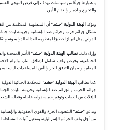
باعتبارها جزءًا من سياسات تهدف إلى فرض التهجير القس
والتجويع والدمار وانعدام الأمن.
وتؤكد
الهيئة الدولية “حشد”
أن المنظومة المتكاملة من القت
تشكل جرائم حرب وجرائم ضد الإنسانية وجريمة إبادة جماع
الدولي يمثل انهيارًا خطيرًا لمنظومة العدالة الدولية وتقويضً
وإزاء ذلك،
تطالب الهيئة الدولية “حشد”
الأمم المتحدة وال
الجماعية، وفرض وقف شامل لإطلاق النار، وإلزام الاحتل
المعابر، وضمان التدفق الحر والآمن للمساعدات الإنسانية 
كما تطالب
الهيئة الدولية “حشد
” المحكمة الجنائية الدولي
جرائم الحرب والجرائم ضد الإنسانية وجريمة الإبادة الج
الإفلات من العقاب وتوفير حماية دولية عاجلة وفعالة للشع
وتدعو
“حشد”
الشعوب الحرة والقوى الحقوقية والإنسانية
من أجل وقف الجرائم الإسرائيلية، وتفعيل آليات المساءلة الد