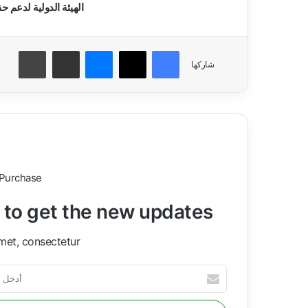
الهيئة الدولية لدعم
فيسبوك
‫X
ماسنجر
مشاركة عبر البريد
طباعة
شاركها
 Purchase
t to get the new updates!
met, consectetur.
أ
د
خ