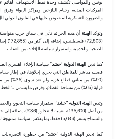
يونس والمواصي تكشف وحدة نمط الاستهداف القائم على
المركبات المدنية وخيام النازحين ومراكز الإيواء وفرق ا
والضرورة العسكرية المنصوص عليها في القانون الدولي الإ
وتؤكد
الهيئة
(72,803)
الصحية والخدمية واستمرار سياسة الإفلات من العقاب.
كما تدين
الهيئة الدولية “حشد
” سياسة الإخلاء القسري الصا
قصف مباشر للمناطق التي يجري إخلاؤها، في إطار سياسة
(90%) من مبا
قرابة (65%) من مساحة القطاع، وفرض ما يسمى بـ“الخط البرتقالي” لتكريس التقسيم الجغرافي وفرض وقائع ميدانية بالقوة.
وتدين
الهيئة الدولية “حشد
والسماح بسفر (5,636) فقط، بما يعكس سياسة ممنهجة لتقييد الحركة والحق في الحياة والصحة.
كما تحذر
الهيئة الدولية “حشد”
من خطورة التصريحات الإ