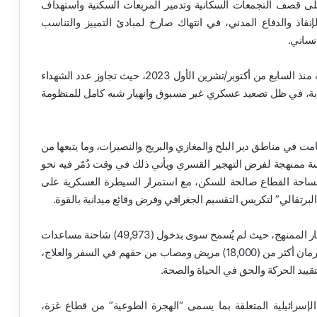
 قصف التجمعات السكانية وتدمير المربعات السكنية واستهداف
لإنقاذ والدفاع المدني، في انتهاك صارخ لمبادئ التمييز والتناسب
نساني.
أن هذه الجرائم تأتي في سياق حرب متواصلة منذ السابع من أكتوبر/تشرين الأول 2023، حيث تجاوز عدد الشهداء
 فلسطينيين، إضافة إلى أكثر من (172,855) إصابة، في ظل تصعيد عسكري غير مسبوق وانهيار شبه كامل للمنظومة
مت في مناطق دير البلح والمغازي والبريج والنصيرات، وما يتبعها من
 ممنهجة لفرض التهجير القسري ويأتي ذلك في وقت دُمّر فيه نحو
ني قطاع غزة، ولم تعد سوى (35%) من مساحة القطاع صالحة للسكن، مع استمرار السيطرة العسكرية على
” استمرار سياسة التجويع والحصار الممنهج، حيث لم يُسمح سوى بدخول (49,973) شاحنة مساعدات
من أصل (135,600)، بنسبة لا تتجاوز (36%)، إضافة إلى حرمان أكثر من (18,000) مريض ومصاب من حقهم في السفر والعلاج،
سرائيلية المتعلقة بما يسمى “الهجرة الطوعية” من قطاع غزة،