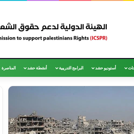
حاث
أستوديو حشد
البرامج التدريبية
أنشطة حشد
المناصرة