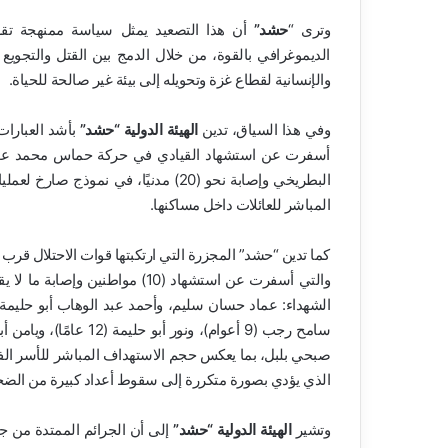
وترى “
حشد”
أن هذا التصعيد يمثل سياسة ممنهجة تقوم
الديموغرافي بالقوة، من خلال الدمج بين القتل والتجويع 
والإنسانية لقطاع غزة وتحويله إلى بيئة غير صالحة للحياة.
وفي هذا السياق، تدين
الهيئة الدولية “حشد”
بأشد العبارا
أسفرت عن استشهاد القيادي في حركة حماس محمد عودة “أ
البطريخي وإصابة نحو (20) مدنيًا، في ن
المباشر للعائلات داخل مساكنها.
كما تدين “حشد” المجزرة التي ارتكبتها قوات الاحتلال قر
صبحي بلبل، بما يعكس حجم الاستهداف المباشر للأسر الفلس
الذي يؤدي بصورة متكررة إلى سقوط أعداد كبيرة من الضحاي
وتشير
الهيئة الدولية “حشد”
إلى أن الجرائم الممتدة من جب