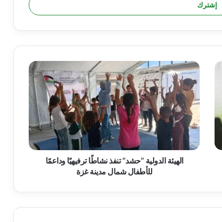
ا
ل
ه
ي
ئ
ة
ا
ل
د
و
الهيئة الدولية “حشد” تنفذ نشاطًا ترفيهيًا وداعمًا
ل
للأطفال شمال مدينة غزة
ي
ة
“
ح
ش