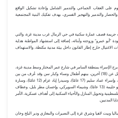
 على العقاب الجماعي والتدمير الشامل وإعادة تشكيل الواقع
والحصار والتدمير والتهجير القسري، بهدف تفكيك البنية المجتمعية
ت جريمة قصف عمارة سكنية في حي الرمال غرب مدينة غزة، والتي
بو عمرو” وزوجته وأبنائه، إضافة إلى استشهاد المواطنة هداية
موذج صارخ لعمليات الاغتيال خارج إطار القانون داخل بيئة مدنية مكتظة، والاستهداف
ب برج الإسراء بمنطقة السامر في شارع عمر المختار وسط مدينة غزة،
والتي أسفرت عن استشهاد (10) مواطنين وإصابة ما لا يقل عن (18) آخرين، بينهم أطفال ونساء وكبار سن وقد عُرف من بين
الشهداء: عماد حسان سليم، وأحمد عبد الوهاب أبو حليمة، وإسراء عماد سليم (17 عامًا)، وسيدرا إياد عزام (12 عامًا)، وسارة
سامح رجب (9 أعوام)، ونور أبو حليمة (12 عامًا)، ويامن أبو حليمة (13 عامًا)، وشيماء السويركي، وإحسان مطر بلبل، وعطاف
طينية وتحويل المنازل والأحياء السكنية إلى أهداف عسكرية، الأمر
ا المدنيين.
اليا وبيت لاهيا وشرق غزة إلى النصيرات والمغازي ودير البلح وخان