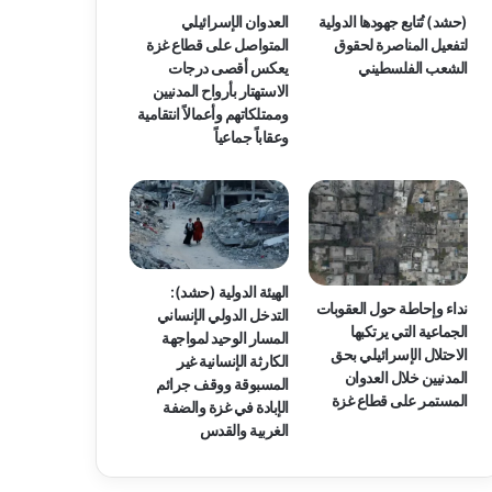
(حشد) تُتابع جهودها الدولية
العدوان الإسرائيلي
لتفعيل المناصرة لحقوق
المتواصل على قطاع غزة
الشعب الفلسطيني
يعكس أقصى درجات
الاستهتار بأرواح المدنيين
وممتلكاتهم وأعمالاً انتقامية
وعقاباً جماعياً
الهيئة الدولية (حشد):
نداء وإحاطة حول العقوبات
التدخل الدولي الإنساني
الجماعية التي يرتكبها
المسار الوحيد لمواجهة
الاحتلال الإسرائيلي بحق
الكارثة الإنسانية غير
المدنيين خلال العدوان
المسبوقة ووقف جرائم
المستمر على قطاع غزة
الإبادة في غزة والضفة
الغربية والقدس