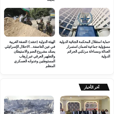
س
ت
ل
ر
س
ه
ل
ي
ة
ب
ن
و
ش
ا
ا
ل
حماية استقلال المحكمة الجنائية الدولية
الهيئة الدولية (حشد): الضفة الغربية
ط
ت
مسؤولية جماعية لضمان استمرار
في عين العاصفة… الاحتلال الإسرائيلي
ا
ع
العدالة ومساءلة مرتكبي الجرائم
يصعّد مشروع الضم والاستيطان
ت
ذ
الدولية
والتطهير العرقي عبر إرهاب
ه
ي
المستوطنين وعدوانه العسكري
ا
ب
المنظم
ا
و
ل
ا
م
ل
س
ع
آخر الأخبار
ت
س
م
ك
ر
ر
ة
ة
ف
ا