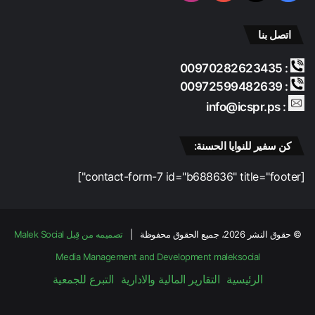
اتصل بنا
: 00970282623435
: 00972599482639
: info@icspr.ps
كن سفير للنوايا الحسنة:
[contact-form-7 id="b688636" title="footer"]
© حقوق النشر 2026، جميع الحقوق محفوظة |
تصميمه من قِبل Malek Social
Media Management and Development
maleksocial
الرئيسية
التقارير المالية والادارية
التبرع للجمعية
فيسبوك
‫X
‫YouTube
انستقرام