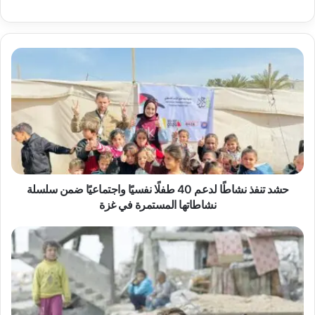
ح
ش
د
ت
ن
ف
ذ
ن
ش
ا
حشد تنفذ نشاطًا لدعم 40 طفلًا نفسيًا واجتماعيًا ضمن سلسلة
طً
نشاطاتها المستمرة في غزة
ا
ل
ح
د
ش
ع
ـ
م
ـ
4
ـ
0
ـ