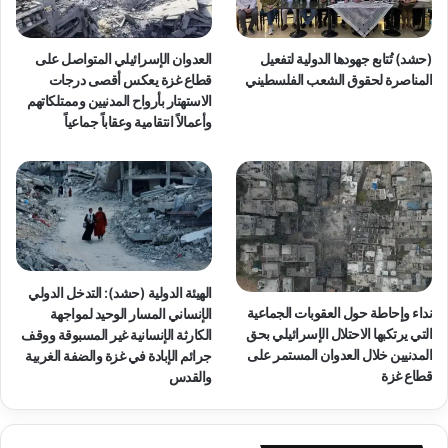
ي
ل
غ
ق
ز
س
(حشد) تُتابع جهودها الدولية لتفعيل
العدوان الإسرائيلي المتواصل على
ة
ر
المناصرة لحقوق الشعب الفلسطيني
قطاع غزة يعكس أقصى درجات
ي
الاستهتار بأرواح المدنيين وممتلكاتهم
ة
وأعمالاً انتقامية وعقاباً جماعياً
ب
ح
ق
ا
ل
أ
ط
ف
الهيئة الدولية (حشد): التدخل الدولي
ا
نداء وإحاطة حول العقوبات الجماعية
الإنساني المسار الوحيد لمواجهة
ل
التي يرتكبها الاحتلال الإسرائيلي بحق
الكارثة الإنسانية غير المسبوقة ووقف
ا
المدنيين خلال العدوان المستمر على
جرائم الإبادة في غزة والضفة الغربية
ل
قطاع غزة
والقدس
ف
ل
س