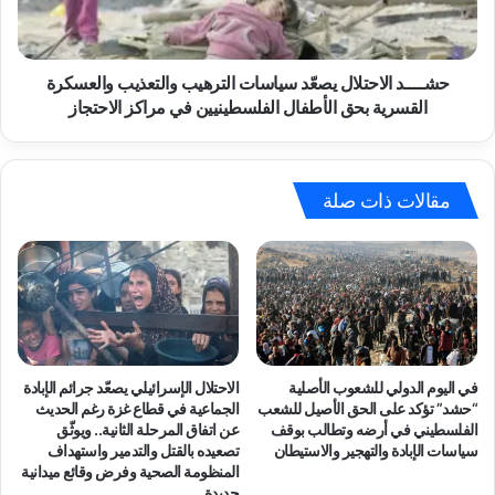
ط
د
ف
ا
لً
ل
ا
ا
حشــــد الاحتلال يصعّد سياسات الترهيب والتعذيب والعسكرة
ن
ح
القسرية بحق الأطفال الفلسطينيين في مراكز الاحتجاز
ف
ت
س
ل
يً
ا
ا
ل
مقالات ذات صلة
و
ي
ا
ص
ج
عّ
ت
د
م
س
ا
ي
ع
ا
يً
س
في اليوم الدولي للشعوب الأصلية
الاحتلال الإسرائيلي يصعّد جرائم الإبادة
ا
ا
“حشد” تؤكد على الحق الأصيل للشعب
الجماعية في قطاع غزة رغم الحديث
ض
ت
الفلسطيني في أرضه وتطالب بوقف
عن اتفاق المرحلة الثانية.. ويوثّق
م
سياسات الإبادة والتهجير والاستيطان
تصعيده بالقتل والتدمير واستهداف
ا
المنظومة الصحية وفرض وقائع ميدانية
ن
ل
جديدة