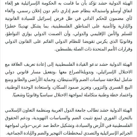
الهيئة الدولية حشد تؤكد بأن ما قامت به الحكومة الإسرائيلية هو إلغاء
اتفاق أوسلو واستبداله بنظام ضم إداري دائم دون إعلان رسمي، والغاء
لأي مضمون للحكم الذاتي في ظل فرض إسرائيل للسيادة القانونية
والإدارية والأمنية على المناطق الفلسطينية، بما يشكل تهديدًا خطيرًا
للسلم والأمن الإقليمي والدولي، وأن الصمت الدولي يوازي التواطؤ،
وقانونيًا الذي يكرس تقويضا للنظام الدولي القائم على القانون الدولي
وقرارات الأمم المتحدة ذات الصلة بفلسطين.
الهيئة الدولية حشد تدعو القيادة الفلسطينية إلى إعادة تعريف العلاقة مع
الاحتلال الإسرائيلي، وتدويلةالصراع معها ،وتفعيل مسار قانوني دولي
شامل لملاحقة سياسات الضم والاستيطان، وحماية الأراضي والطابو ومنع
البيع القسري والتزوير، وتعزيز صمود السكان، واستعادة الوحدة الوطنية،
واعتماد خطة وطنية متكاملة لمواجهة الاحتلال سياسيًا وقانونيًا وشعبيًا.
الهيئة الدولية حشد تطالب جامعة الدول العربية ومنظمة التعاون الإسلامي
بالتحرك الفوري لمنع تثبيت الضم والسياسات التهويدية، ودعم الحقوق
الفلسطينية في الأرض والسيادة، وتشكيل حائط صد عربي–دولي لمواجهة
الجرائم الإسرائيلية والتصدي لمخططات التهجير والضم والإبادة الجماعية.