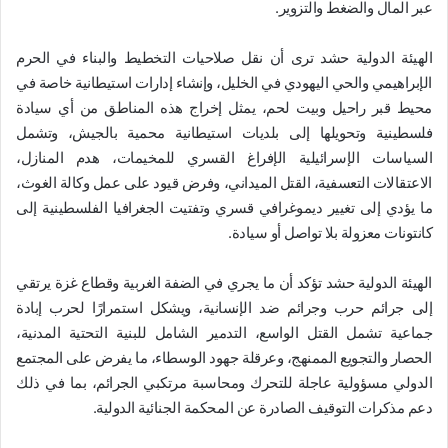
عبر المال والضغط والتزوير.
الهيئة الدولية حشد ترى أن نقل صلاحيات التخطيط والبناء في الحرم
الإبراهيمي والحي اليهودي في الخليل، وإنشاء إدارات استيطانية خاصة في
محيط قبر راحيل وبيت لحم، يمثل إخراج هذه المناطق من أي سيادة
فلسطينية وتحويلها إلى بلديات استيطانية محمية بالجيش، وتشمل
السياسات الإسرائيلية الإفراغ القسري للمخيمات، هدم المنازل،
الاعتقالات التعسفية، القتل الميداني، وفرض قيود على عمل وكالة الغوث،
ما يؤدي إلى تغيير ديموغرافي قسري وتفتيت الجغرافيا الفلسطينية إلى
كانتونات معزولة بلا تواصل أو سيادة.
الهيئة الدولية حشد تؤكد أن ما يجري في الضفة الغربية وقطاع غزة يرتقي
إلى جرائم حرب وجرائم ضد الإنسانية، ويشكل استمرارًا لحرب إبادة
جماعية تشمل القتل الواسع، التدمير الشامل للبنية التحتية المدنية،
الحصار والتجويع الممنهج، وعرقلة جهود الوسطاء، ما يفرض على المجتمع
الدولي مسؤولية عاجلة للتحرك ومحاسبة مرتكبي الجرائم، بما في ذلك
دعم مذكرات التوقيف الصادرة عن المحكمة الجنائية الدولية.