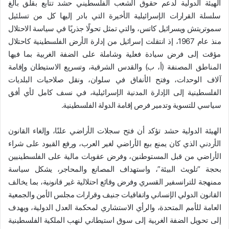
الهيئة الدولية لدعم حقوق الشعب الفلسطيني حشد تتابع بقلق بالغ
سلسلة القرارات الإسرائيلية الأخيرة التي بادر إليها كل من تسلئيل
سموتريتش ويسرائيل كاتس، والتي تمثل تحولًا جذريًا في سياسة الاحتلال
منذ عام 1967، إذ انتقلت إسرائيل من إدارة الأرض الفلسطينية كاحتلال
مؤقت إلى فرض سيادة فعلية وشاملة على الضفة الغربية بما فيها
المناطق المصنفة (أ، ب) والقدس الشرقية، وتسريع الاستيطان وإقامة
آلاف الوحدات، وفتح الأنفاق في سلوان، ونقل صلاحيات البلديات
الفلسطينية إلى الإدارة المدنية الإسرائيلية، في نسف كامل لأي أفق
سياسي للتسوية وتدمير فرص إقامة الدولة الفلسطينية.
الهيئة الدولية حشد تؤكد أن فتح سجلات الأراضي علنًا، وإلغاء القانون
الأردني الذي كان يمنع بيع الأراضي لغير العرب، ورفع القيود على شراء
الأراضي من قبل المستوطنين، وفرض عقوبات مالية على الفلسطينيين
بحجة “تلويث البيئة”، واستهداف المصانع والمحاجر، يشكل سياسة
ممنهجة للترانسفير القسري وفرض وقائع احتلالية غير قانونية، بما يخالف
القانون الدولي الإنساني واتفاقيات جنيف وقرارات مجلس الأمن والجمعية
العامة للأمم المتحدة، والرأي الاستشاري لمحكمة العدل الدولية، ويهدف
إلى تحويل الضفة الغربية إلى سوق استيطاني لنهب الملكية الفلسطينية