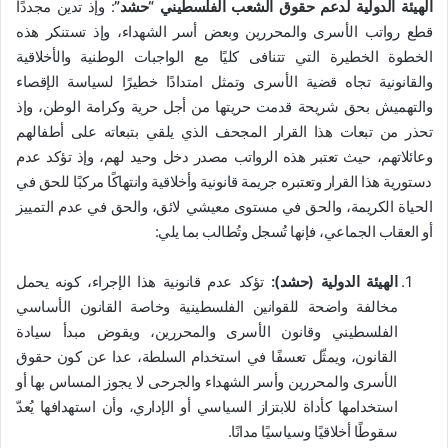
الهيئة الدولية لدعم حقوق الشعب الفلسطيني “حشد”
: وإذ تدين مجددًا
قطع رواتب الأسرى والمحررين وبعض أسر الشهداء، وإذ تستنكر هذه
الخطوة الخطيرة التي تتنافى كليًا مع الواجبات الوطنية والأخلاقية
والقانونية تجاه قضية الأسرى وتمثل امتدادًا خطيرًا لسياسة الإقصاء
والتهميش بحق شريحة قدمت حريتها من أجل حرية وكرامة الوطن، وإذ
تحذر من تبعات هذا القرار المجحف الذي يلقي بتبعاته على أطفالهم
وعائلاتهم، حيث تعتبر هذه الرواتب مصدر دخل وحيد لهم، وإذ تؤكد عدم
دستورية هذا القرار وتعتبره جريمة قانونية وأخلاقية وانتهاكًا مركبًا للحق في
الحياة الكريمة، والحق في مستوى معيشي لائق، والحق في عدم التمييز
أو العقاب الجماعي، فإنها تُسجل وتُطالب بما يلي:
الهيئة الدولية (حشد):
تؤكد عدم قانونية هذا الإجراء، كونه يحمل
مخالفة واضحة للقوانين الفلسطينية وخاصة القانون الأساسي
الفلسطيني وقانون الأسرى والمحررين، ويقوض مبدأ سيادة
القانون، ويمثّل تعسفًا في استخدام السلطة، عدا عن كون حقوق
الأسرى والمحررين وأسر الشهداء والجرحى لا يجوز المساس بها أو
استخدامها كأداة للابتزاز السياسي أو الإداري، وأن استهدافها يُعدّ
سقوطًا أخلاقيًا وسياسيًا مدانًا.