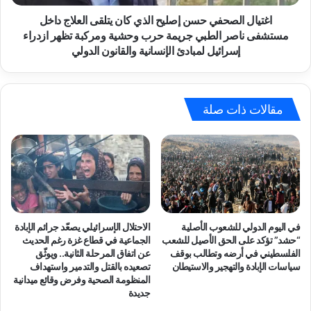
ل
ص
ن
ح
اغتيال الصحفي حسن إصليح الذي كان يتلقى العلاج داخل
د
ف
مستشفى ناصر الطبي جريمة حرب وحشية ومركبة تظهر ازدراء
ا
ي
إسرائيل لمبادئ الإنسانية والقانون الدولي
ءً
ح
ع
س
ا
ن
ج
إ
مقالات ذات صلة
لً
ص
ا
ل
ل
ي
ل
ح
أ
ا
م
ل
م
ذ
ا
ي
في اليوم الدولي للشعوب الأصلية
الاحتلال الإسرائيلي يصعّد جرائم الإبادة
ل
ك
“حشد” تؤكد على الحق الأصيل للشعب
الجماعية في قطاع غزة رغم الحديث
م
ا
الفلسطيني في أرضه وتطالب بوقف
عن اتفاق المرحلة الثانية.. ويوثّق
ت
ن
سياسات الإبادة والتهجير والاستيطان
تصعيده بالقتل والتدمير واستهداف
ح
المنظومة الصحية وفرض وقائع ميدانية
ي
جديدة
د
ت
ة
ل