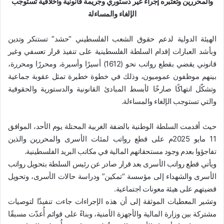
والمحررين وتعتبره إجراءً غير دستوري وجريمة قانونية وأخلاقية تستوجب
الإلغاء والمساءلة
الهيئة الدولية لدعم حقوق الشعب الفلسطيني “حشد” تستنكر وتدين
وبأشد العبارات إقدام السلطة الفلسطينية على تنفيذ قرار تعسفي وغير
قانوني يقضي بقطع رواتب نحو (1612) أسيرًا وأسيرة، ومحررًا ومحررة،
بينهم موظفون عموميون، وذلك في خطوة خطيرة تمثل عقوبة جماعية
وتشكّل انتهاكًا صارخًا لأبسط المبادئ القانونية والدستورية والحقوقية
والتي تستوجب الإلغاء والمساءلة.
حيث أقدمت السلطة الوطنية بالضفة الغربية المحتلة يوم الأحد، الموافق
11 مايو 2025م على قطع رواتب لمئات الأسرى والمحررين والذين
تفاجؤوا بعدم وجود مستحقاتهم المالية في مكاتب البريد الفلسطينية.
ويأتي قطع رواتب الأسرى بعد قرار صادر عن رئيس السلطة بتحويل رواتب
الأسرى والشهداء إلى مؤسسة “تمكين” ودراسة حالات الأسرى، وتحويل
قضيتهم على هيئة معونات اجتماعية.
وتشير المعطيات الموثقة إلى أن هذه الإجراءات جاءت تنفيذًا لتوصيات
مشتركة بين وزارة المالية والأجهزة الأمنية، وبناءً على قوائم أُعدّت مسبقًا