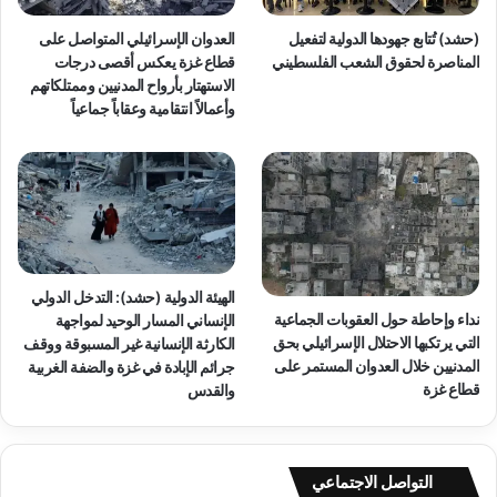
ب
ر
ا
ا
(حشد) تُتابع جهودها الدولية لتفعيل
العدوان الإسرائيلي المتواصل على
د
ل
المناصرة لحقوق الشعب الفلسطيني
قطاع غزة يعكس أقصى درجات
ة
ط
الاستهتار بأرواح المدنيين وممتلكاتهم
ا
ب
وأعمالاً انتقامية وعقاباً جماعياً
ل
ي
ج
ج
م
ر
ا
ي
ع
م
ي
ة
ة
ح
و
ر
الهيئة الدولية (حشد): التدخل الدولي
ر
ب
نداء وإحاطة حول العقوبات الجماعية
الإنساني المسار الوحيد لمواجهة
ف
و
التي يرتكبها الاحتلال الإسرائيلي بحق
الكارثة الإنسانية غير المسبوقة ووقف
ع
ح
المدنيين خلال العدوان المستمر على
جرائم الإبادة في غزة والضفة الغربية
ا
ش
قطاع غزة
والقدس
ل
ي
ح
ة
ص
و
ا
م
التواصل الاجتماعي