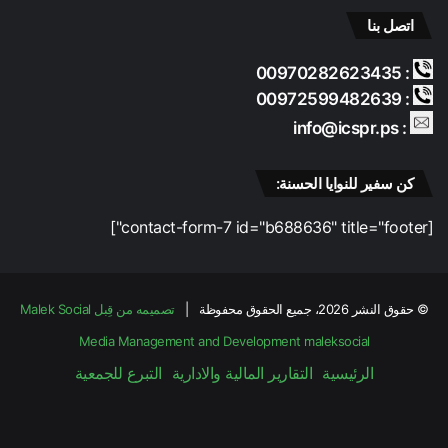
ف
م
اتصل بنا
و
ب
ر
ا
: 00970282623435
ي
د
: 00972599482639
ة
ئ
ا
: info@icspr.ps
ل
إ
كن سفير للنوايا الحسنة:
ن
س
[contact-form-7 id="b688636" title="footer"]
ا
ن
ي
ة
© حقوق النشر 2026، جميع الحقوق محفوظة |
تصميمه من قِبل Malek Social
و
ا
Media Management and Development
maleksocial
ل
الرئيسية
التقارير المالية والادارية
التبرع للجمعية
ق
ا
ن
فيسبوك
‫X
‫YouTube
انستقرام
و