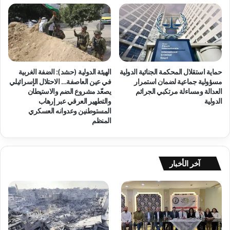
و
ق
ا
ى
ل
ا
م
ل
ج
ع
ت
ل
حماية استقلال المحكمة الجنائية الدولية
الهيئة الدولية (حشد): الضفة الغربية
م
ا
مسؤولية جماعية لضمان استمرار
في عين العاصفة… الاحتلال الإسرائيلي
ع
ج
العدالة ومساءلة مرتكبي الجرائم
يصعّد مشروع الضم والاستيطان
ا
د
الدولية
والتطهير العرقي عبر إرهاب
ل
ا
المستوطنين وعدوانه العسكري
د
خ
المنظم
و
ل
ل
م
ي
س
ل
ت
آخر الأخبار
و
ش
ق
ف
ف
ى
ا
ن
ل
ا
إ
ص