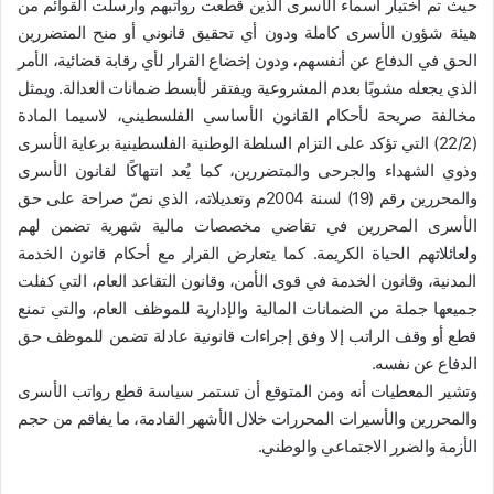
حيث تم اختيار أسماء الأسرى الذين قُطعت رواتبهم وأُرسلت القوائم من
هيئة شؤون الأسرى كاملة ودون أي تحقيق قانوني أو منح المتضررين
الحق في الدفاع عن أنفسهم، ودون إخضاع القرار لأي رقابة قضائية، الأمر
الذي يجعله مشوبًا بعدم المشروعية ويفتقر لأبسط ضمانات العدالة. ويمثل
مخالفة صريحة لأحكام القانون الأساسي الفلسطيني، لاسيما المادة
(22/2) التي تؤكد على التزام السلطة الوطنية الفلسطينية برعاية الأسرى
وذوي الشهداء والجرحى والمتضررين، كما يُعد انتهاكًا لقانون الأسرى
والمحررين رقم (19) لسنة 2004م وتعديلاته، الذي نصّ صراحة على حق
الأسرى المحررين في تقاضي مخصصات مالية شهرية تضمن لهم
ولعائلاتهم الحياة الكريمة. كما يتعارض القرار مع أحكام قانون الخدمة
المدنية، وقانون الخدمة في قوى الأمن، وقانون التقاعد العام، التي كفلت
جميعها جملة من الضمانات المالية والإدارية للموظف العام، والتي تمنع
قطع أو وقف الراتب إلا وفق إجراءات قانونية عادلة تضمن للموظف حق
الدفاع عن نفسه.
وتشير المعطيات أنه ومن المتوقع أن تستمر سياسة قطع رواتب الأسرى
والمحررين والأسيرات المحررات خلال الأشهر القادمة، ما يفاقم من حجم
الأزمة والضرر الاجتماعي والوطني.