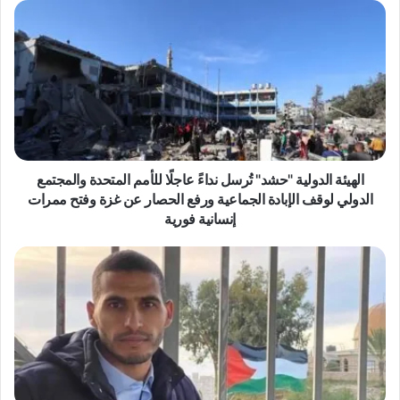
ا
ل
ه
ي
ئ
ة
ا
ل
د
و
الهيئة الدولية "حشد" تُرسل نداءً عاجلًا للأمم المتحدة والمجتمع
ل
الدولي لوقف الإبادة الجماعية ورفع الحصار عن غزة وفتح ممرات
ي
إنسانية فورية
ة
"
ا
ح
غ
ش
ت
د
ي
"
ا
تُ
ل
ر
ا
س
ل