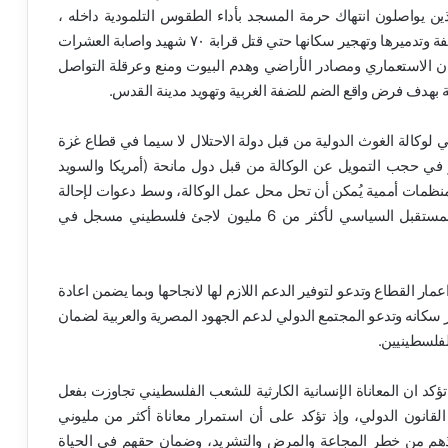
ين يواصلون انتهاك حرمة المسجد بأداء الطقوس التلمودية داخله ،
اضافة الي مواصلة جرائم اقتحام المخيمات في شمال الضفة وتدميرها وتهجير سكانها حتي قتل قرابة ٧٠ شهيد واصابة العشرات
 الاستطيان الاستعماري ومصادر الأراضي وهدم البيوت ومنع وعرقلة التواصل
ة بهدف فرض واقع الضم للضفة الغربية وتهويد مدينة القدس.
ي لوكالة الغوث الدولية من قبل دولة الاحتلال لا سيما في قطاع غزة
ر في حجب التمويل عن الوكالة من قبل دول مانحة (أمريكا والسويد
منظمات أممية يُمكن أن تحل محل عمل الوكالة، وسط دعوات لإحالة
عمل الوكالة إلى “الدولة الفلسطينية” الأمر الذي يهدد المستقبل السياسي لأكثر من 6 مليون لاجئ فلسطيني مسجل في
مار القطاع وتدعو لتوفير الدعم اللازم لها لانجاحها وبما يضمن اعادة
سكانه وتدعو المجتمع الدولي لدعم الجهود المصرية والعربية لضمان
لفلسطينيين.
ؤكد ان المعاناة الإنسانية الكارثية للشعب الفلسطيني تجاوزت بفعل
نون الدولي، وإذ تؤكد على أن استمرار معاناة أكثر من مليوني
نقاذهم من خطر المجاعة والمرض والتشريد، وضمان حقهم في الحياة