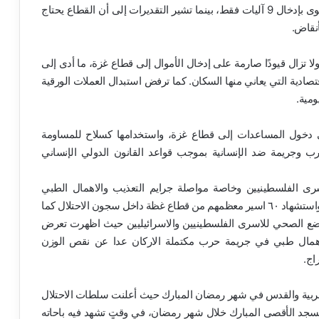
الشهداء إلى معدات ثقيلة. ومع ذلك، لم تسمح إسرائيل سوى بإدخال 9 آليات فقط، بينما تشير التقديرات إلى أن القطاع يحتاج
ا تزال قيودًا صارمة على إدخال الأموال إلى قطاع غزة، ما أدى إلى
تصادية التي يعاني منها السكان. كما ترفض استبدال العملات الورقية
ومية.
ئيلي دخول المساعدات إلى قطاع غزة، واستخدامها كسلاح للمساومة
حرب وجريمة ضد الإنسانية بموجب قواعد القانون الدولي الإنساني
لاسرى الفلسطينيين وخاصة مواصلة جرايم التعذيب والاهمال الطبي
والاختفاء القسري لاسري القطاع حيث وثقت الهيئة مقتل واستشهاد ٦٠ اسير معظمهم من قطاع غظة داخل سجون الاحتلال كما
ضع الصحي للاسرى الفلسطينيين والاسرائيليين حيث اظهرت تعرض
همال طبي في جريمة حرب مكتملة الاركان عدا عن نقص الوزن
اج.
 الغربية والقدس في شهر رمضان المبارك حيث أعلنت سلطات الاحتلال
سجد الأقصى المبارك خلال شهر رمضان، في وقتٍ تشهد فيه باحاته