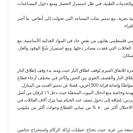
يفة والخدمات الطبية، في ظل استمرار الحصار ومنع دخول المساعدات
 بحرية، مع تدمير مئات المساجد التي تحولت إلى أنقاض، ما أجبر
عراء.
ليوني فلسطيني يعانون من نقصٍ حاد في المواد الغذائية الأساسية، مع
العائلات التي فقدت مصادر دخلها. ومع استمرار شُحّ الوقود والغاز،
لسكان.
مرة للاتفاق المبرم لوقف اطلاق النار حيث ومنذ بدء وقف إطلاق النار
ئم إطلاق النار والقصف الجوي بين الحين والآخر في مختلف أرجاء قطاع
اضافة الي عرقلة دخول المساعدات الإنسانية طول فترة الهدنة وخاصة منع ادخال البيوت المتنقلة حيث دخل ١٦ كرفان من أصل
 المشردين، إضافة إلى دخول نصف عدد الخيام مما يترك آلاف العائلات في
العراء وسط ظروف معيشية كارثية بعد أن دمرت قوات الاحتلال أكثر من ٨٠ % من مباني القطاع وحولت أكثر من مليوني
 واسعة من غزة، حيث تحتاج عمليات إزالة الركام واستخراج جثامين