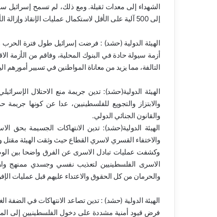
إلى 500 آلية على الأقل لاستكمال عمليات الإنقاذ وإزالة الأنقاض.
الهيئة الدولية (حشد) : فرضت إسرائيل طول فترة الحرب ول
أزمة سيولة حادة في البنوك المحلية، وفاقم من الأزمة الاق
التالفة، مما يزيد من معاناة المواطنين في تسيير أمورهم الي
الهيئة الدولية(حشد): تدين جريمة منع الاحتلال الإسرا
والابتزاز والتجويع للفلسطينيين، عدا عن كونها جريمة 
والقانون الجنائي الدولي.
الهيئة الدولية(حشد): تدين الانتهاكات الجسيمة بحق ا
وكشفت عمليات تبادل الاسرى عن الفرق واضحا بين الو
الاسرى الفلسطينيين لتعذيب نفسي وجسدي ممنهج وا
والحرمان من كل الحقوق والاعتداء عليهم قبل عمليات الإفر
الهيئة الدولية (حشد) : تدين تصاعد الانتهاكات في الضفة
فرض قيود أمنية مشددة على دخول الفلسطينيين إلى الم