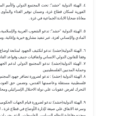
٤. الهيئة الدولية “حشد”: تحث المجتمع الدولي والأمم الم
الفورية لسكان قطاع غزة، وضمان توفير الغذاء والمأوى
معاناة ضحايا الابادة الجماعية في غزة .
٥. الهيئة الدولية “حشد”: تدعو الشعوب العربية والإسلامي
المادي والإنساني لغزة، عبر تنفيذ مشاريع خيرية وإغاثية، 
٦. الهيئة الدولية(حشد): تدعو لتكثيف الجهود لمتابعة او
وفقا للقانون الدولي الانساني واتفاقيات جنيف وقواعد القان
٧. الهيئة الدولية(حشد): تدعو المجتمع الدولي لدعم ال
وحماية المدنيين الفلسطينيين
٨. الهيئة الدولية (حشد) : تدعو لضرورة تضافر جهود المجت
فلسطينية مستقلة وعاصمتها القدس، وتضمن حق العودة للا
التحرك لفرض عقوبات علي دولة الاحتلال الإسرائيلي ومحاسب
٩. الهيئة الدولية(حشد): تدعو لضرورة قيام الجهات الحكوم
وسرعة الاتفاق علي صيغة لإدارة الأوضاع في قطاع غزة ،
ووحده وفاعلية النظام السياسي الفلسطيني الذي يجب ان 