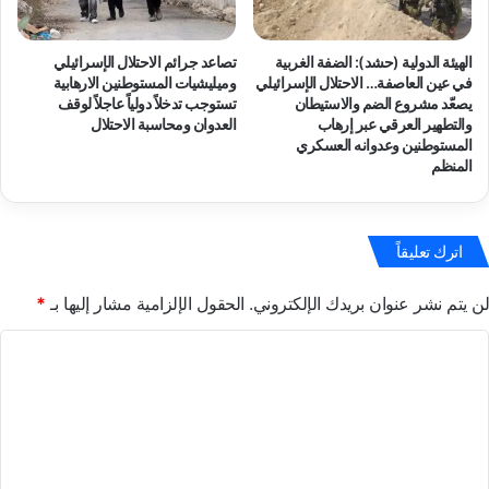
ا
م
ل
ر
ع
الهيئة الدولية (حشد): الضفة الغربية
تصاعد جرائم الاحتلال الإسرائيلي
ا
ق
في عين العاصفة… الاحتلال الإسرائيلي
وميليشيات المستوطنين الارهابية
ض
ي
يصعّد مشروع الضم والاستيطان
تستوجب تدخلاً دولياً عاجلاً لوقف
ب
د
والتطهير العرقي عبر إرهاب
العدوان ومحاسبة الاحتلال
ي
م
المستوطنين وعدوانه العسكري
ن
ح
المنظم
ا
م
ل
د
ن
م
ا
اترك تعليقاً
ر
ز
س
ح
ي
لن يتم نشر عنوان بريدك الإلكتروني.
الحقول الإلزامية مشار إليها بـ
*
ي
ن
ن
ا
ا
ف
ئ
ل
ي
ب
ق
ت
م
ط
د
ع
ا
ي
ل
ع
ر