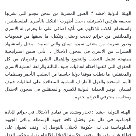
الهيئة الدولية “حشد “: الصور المسربة من سجن مجدو التي نشرتها
صحيفة هارتس الاسرئيلية ، حيث أظهرت التنكيل بالأسرى الفلسطينيين،
واستخدام الكلاب لإذلالهم. هي تأكيد إضافي على ما يتعرض له الاسري
والمعلتقين من جرائم تعذيب وحشي وتنكيل، ما سبقها من فيديوهات
وصور تسربت من معتقل سيدية تيمان والتي تسببت بمقتل واستشهاد
العشرات من الاسري في سجون الاحتلال ، تأتي ضمن استراتيجية
ممنهجة تشمل التعذيب والتجويع والإهمال الطبي والحرمان من كل
الحقوق، التي كلفتها احكام اتفاقيات جنيف الثالثة والرابعة لحماية الاسري
والمعتقلين، ما يتطلب موقفا دوليا حاسما من الصليب الأحمر ومنظمات
الأمم المتحدة والدول الأطراف السامية المتعاقدة على اتفاقيات جنيف
لضمان توفير الحماية الدولية للاسري والمعتقلين في سجون الاحتلال
ومحاسبة مقترفي الجرائم بحقهم.
الهيئة الدولية “حشد” : تحذر وبشدة من تمادي الاحتلال في جرائم الإبادة
الجماعية في ظل تعثر وفشل كافة جهود الوسطاء، وباقي الجهود
الدبلوماسية في ثني حكومة الاحتلال بالتوصل إلى وقف العدوان على
قطاع غزة، وفي ظل رفض حكومة الاحتلال الالتزام بقرار محكمة العدل