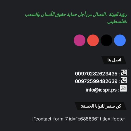
b
ا
رؤية الهيئة : النضال من أجل حماية حقوق الأنسان والشعب
e
م
الفلسطيني
فيسبوك
‫X
‫YouTube
انستقرام
اتصل بنا
: 00970282623435
: 00972599482639
: info@icspr.ps
كن سفير للنوايا الحسنة:
[contact-form-7 id="b688636" title="footer"]