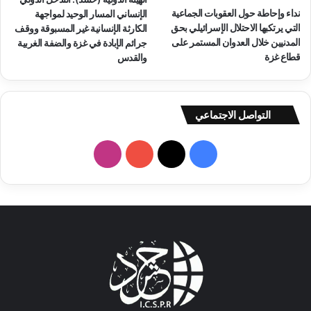
ق
نداء وإحاطة حول العقوبات الجماعية
م
الإنساني المسار الوحيد لمواجهة
التي يرتكبها الاحتلال الإسرائيلي بحق
ا
الكارثة الإنسانية غير المسبوقة ووقف
المدنيين خلال العدوان المستمر على
ل
جرائم الإبادة في غزة والضفة الغربية
قطاع غزة
د
والقدس
ف
ا
ع
التواصل الاجتماعي
ا
ل
م
ف
ا
د
ن
ي
X
Y
ن
ي
س
o
س
ب
u
ت
و
T
ق
ك
u
ر