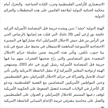
الاستعماري للأراضي الفلسطينية وحرب الإبادة الجماعية، والتحرك أمام
محكمة الجنائية الدولية لملاحقة القائمين على هذه المخططات والجرائم
الدولية.
الهيئة الدولية “حشد”: تدين وبشدة جريمة قتل المتضامنة الأميركية التركية
عائشة نور إزغي أيغي (26 عاما)، التي قتلت بعد إصابتها بالرصاص الحي
في الرأس من قبل جيش الاحتلال الإسرائيلي اثناء مشاركتها في المسيرة
الاحتجاجية الأسبوعية المناهضة للاستيطان في محيط جبل صبيح في بلدة
بيتا جنوب نابلس، وتأتي هذه الجريمة ضمن سلسلة جرائم الاحتلال
المتعمدة بحق المتضامنين والتي راح ضحيتها العشرات منهم بما فيها
جريمة قتل المتضامنة الأميركية رشيل كوري في عام 2003، وتستهجن
الهيئة ازدواجية المعايير الأميركية إزاء مقتل الناشطة الامريكية والتي تأتي
امتداد للانحياز والشراكة في جرائم الاحتلال الإسرائيلي بحق الفلسطينيين
وحتي المواطنين الأمريكيين المتضامنين مع القضية الفلسطينية، وتدعو
كل الأحرار في الولايات المتحدة لتفعيل الضغوط على الحكومة الأمريكية
لوقف دعمها المستمر للاحتلال الإسرائيلي و العدوان على الفلسطينيين
والعمل على محاسبة مقترفي جريمة الإعدام الميداني للناشطة الامريكية
نور.