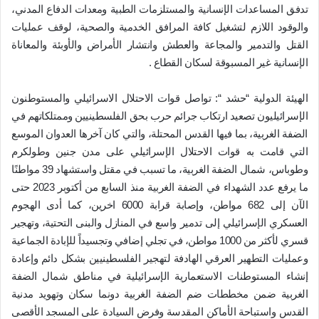
تدفق المساعدات الإنسانية والمستلزمات الطبية ومعدات الدفاع المدني،
والوقود اللازم لتشغيل كافة المرافق الخدمية والصحية، لوقف عمليات
القتل والتدمير والمجاعة والعطش وانتشار الأمراض والأوبئة والمعاناة
الإنسانية غير المسبوقة لسكان القطاع .
الهيئة الدولية “حشد “: تواصل قوات الاحتلال الاسرائيلي والمستوطنون
الإسرائيليون تصعيد ارتكاب جرائم حرب بحق الفلسطينيين وممتلكاتهم في
الضفة الغربية، بما فيها القدس المحتلة، والتي كان آخرها العدوان الموسع
التي قامت به قوات الاحتلال الإسرائيلي على مدن جنين وطولكرم
وطوباس، شمال الضفة الغربية، ما تسبب في مقتل واستشهاد 39 مواطنًا
ما يرفع عدد الشهداء في الضفة الغربية منذ السابع من أكتوبر 2023 حتى
الآن إلى 682 مواطن، وإصابة قرابة 6000 اخرين، كما أدى الهجوم
العسكري الإسرائيلي إلى تدمير واسع في المنازل والبنى التحتية، وتهجير
قسري لأكثر من 1000 مواطن، في تجلي إضافي وتجسيداً للإبادة الجماعية
وعمليات التطهير العرقي الهادفة لتهجير الفلسطينيين بشكل دائم وإعادة
إنشاء المستوطنات الاستعمارية الإسرائيلية في مناطق شمال الضفة
الغربية ضمن مخططات ضم الضفة الغربية دونما سكان وتهويد مدنية
القدس واستباحة الأماكن المقدسة وفرض السيادة على المسجد الأقصى