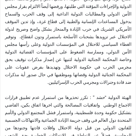
الدولية والإجراءات المؤقتة التي طلبتها، ورفضها أيضاً الالتزام بقرار مجلس
الأمن الدولي والمطالبات الدولية الداعية إلى وقف الحرب والسماح
بدخول المساعدات الإنسانية والطبية إلى قطاع غزة.، وإذ تدين الموقف
الأمريكي الشريك في حرب الإبادة والمنحاز بشكل واضح وصريح لدولة
الاحتلال عبر تزويدها بشحنات الأسلحة باستمرار ودون انقطاع، وتوفير
الغطاء السياسي للاحتلال في المؤسسات الدولية وعلى رأسها مجلس
الأمن الدولي، وممارسة الضغوط على المؤسسات القضائية الدولية
وخاصة المحكمة الجنائية الدولية لثنيها عن إصدار مذكرات توقيف بحق
مجرمي الحرب في حكومة الاحتلال وتهديدها بفرض عقوبات على
المحكمة الجنائية الدولية وقضاتها وموظفيها في حال صدور أية مذكرات
ضد قادة وجنرالات ومجرمي الحرب الإسرائيليين.
الهيئة الدولية “حشد ” : تكرر تحذيرها من استمرار عدم تطبيق قرارات
الاجماع الوطني واتفاقيات المصالحة والتي اخرها اتفاق بكين، القاضي
بتشكيل حكومة وحدة فلسطينية، واستمرار فشل المجتمع الدولي والأمم
المتحدة دول العالم في وقف جريمة الإبادة الجماعية والانتهاكات الجسمية
للقانون الدولي من قبل دولة الاحتلال وافلات قادتها وجنودها من
المحاسبة، فضلاً عن التواطؤ في الانتهاكات الخطيرة بحق الشعب