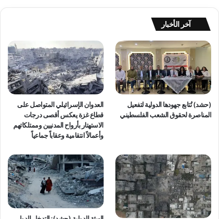
ف
ي
ر
آخر الأخبار
ا
ل
ح
م
ا
ي
ة
(حشد) تُتابع جهودها الدولية لتفعيل
العدوان الإسرائيلي المتواصل على
ا
المناصرة لحقوق الشعب الفلسطيني
قطاع غزة يعكس أقصى درجات
ل
الاستهتار بأرواح المدنيين وممتلكاتهم
د
وأعمالاً انتقامية وعقاباً جماعياً
و
ل
ي
ة
ل
ط
و
ا
الهيئة الدولية (حشد): التدخل الدولي