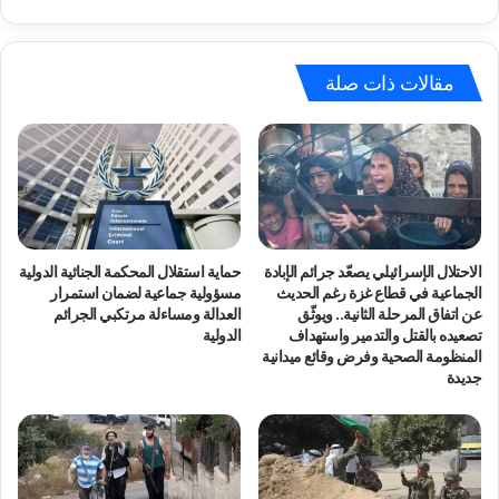
ق
ة
ة
"
ح
ح
ق
ش
مقالات ذات صلة
ا
د
ئ
:
ق
ت
ب
د
ع
ي
ن
ن
و
ج
ا
ر
الاحتلال الإسرائيلي يصعّد جرائم الإبادة
حماية استقلال المحكمة الجنائية الدولية
ن
ي
الجماعية في قطاع غزة رغم الحديث
مسؤولية جماعية لضمان استمرار
:
م
عن اتفاق المرحلة الثانية.. ويوثّق
العدالة ومساءلة مرتكبي الجرائم
"
ة
تصعيده بالقتل والتدمير واستهداف
الدولية
ت
المنظومة الصحية وفرض وقائع ميدانية
ا
جديدة
ف
غ
ش
ت
ي
ي
ا
ا
ل
ل
أ