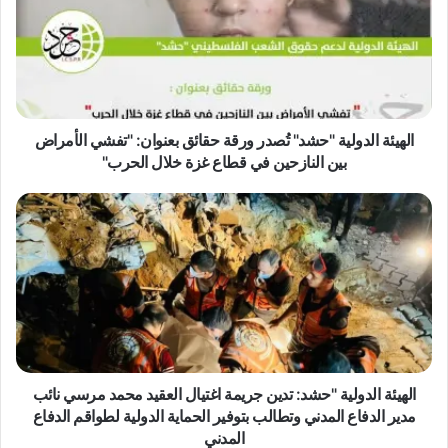
ي
ئ
ة
ا
ل
د
و
الهيئة الدولية "حشد" تُصدر ورقة حقائق بعنوان: "تفشي الأمراض
ل
بين النازحين في قطاع غزة خلال الحرب"
ي
ة
ا
"
ل
ح
ه
ش
ي
د
ئ
"
ة
تُ
ا
ص
ل
د
د
ر
و
الهيئة الدولية "حشد: تدين جريمة اغتيال العقيد محمد مرسي نائب
و
ل
مدير الدفاع المدني وتطالب بتوفير الحماية الدولية لطواقم الدفاع
ر
ي
المدني