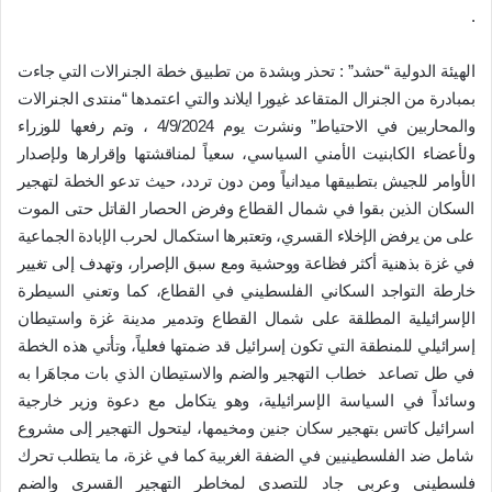
.
الهيئة الدولية “حشد” : تحذر وبشدة من تطبيق خطة الجنرالات التي جاءت
بمبادرة من الجنرال المتقاعد غيورا ايلاند والتي اعتمدها “منتدى الجنرالات
والمحاربين في الاحتياط” ونشرت يوم 4/9/2024 ، وتم رفعها للوزراء
ولأعضاء الكابنيت الأمني السياسي، سعياً لمناقشتها وإقرارها ولإصدار
الأوامر للجيش بتطبيقها ميدانياً ومن دون تردد، حيث تدعو الخطة لتهجير
السكان الذين بقوا في شمال القطاع وفرض الحصار القاتل حتى الموت
على من يرفض الإخلاء القسري، وتعتبرها استكمال لحرب الإبادة الجماعية
في غزة بذهنية أكثر فظاعة ووحشية ومع سبق الإصرار، وتهدف إلى تغيير
خارطة التواجد السكاني الفلسطيني في القطاع، كما وتعني السيطرة
الإسرائيلية المطلقة على شمال القطاع وتدمير مدينة غزة واستيطان
إسرائيلي للمنطقة التي تكون إسرائيل قد ضمتها فعلياً، وتأتي هذه الخطة
في طل تصاعد خطاب التهجير والضم والاستيطان الذي بات مجاهَرا به
وسائداً في السياسة الإسرائيلية، وهو يتكامل مع دعوة وزير خارجية
اسرائيل كاتس بتهجير سكان جنين ومخيمها، ليتحول التهجير إلى مشروع
شامل ضد الفلسطينيين في الضفة الغربية كما في غزة، ما يتطلب تحرك
فلسطيني وعربي جاد للتصدي لمخاطر التهجير القسري والضم