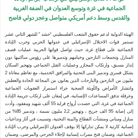
الجماعية في غزة وتوسع العدوان في الضفة الغربية
والقدس وسط دعم أمريكي متواصل وعجز دولي فاضح
الهيئة الدولية لدعم حقوق الشعب الفلسطيني “حشد ” للشهر الثاني عشر
تستمر قوات الاحتلال الإسرائيلي في عدوانها الحربي وحرب الإبادة
الجماعية على قطاع غزة، حيث تواصل قواتها الحربية عمليات قصف
المنازل وتجمعات النازحين وخيامهم وتدميرها على رؤوس ساكنيها دون
إنذار مسبق، وارتكاب المجازر وعمليات القتل الجماعي وتهجير السكان
بشكل قسري وتدمير البنى التحتية والمرافق الخدمية، مع تعاظم معاناة 2
مليون من النازحين والنازحات الذين يعانون من المجاعة الحادة والعطش
وانتشار الأمراض والأوبئة الصحية جراء استمرار العقوبات الجماعية
وعرقلة تدفق المساعدات الإنسانية، في إمعان على ارتكاب جريمة الإبادة
الجماعية في غزة، التي حصدت أرواح قرابة 55 ألف شهيد ومفقود، وأدت
إلى إصابة 95 الف جريح ، وتهجير 2,2 مليون نسمة ، وتدمير 85% من
منازل ومباني ومنشآت القطاع والبينة التحتية، وتسببت في آثار وتداعيات
إنسانية كارثية لا يمكن تداركها إلا بوقف العدوان الإسرائيلي وحرب الإبادة
الجماعية، وضمان فتح ممرات إنسانية لإجلاء الجرحى والمرضى، وضمان