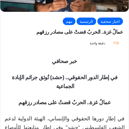
اخبار صحفية
الرئيسية
مهم
عمالُ غزة.. الحربُ قضتْ على مصادر رزقهم
713
دقيقة واحدة
خبر صحافي
في إطار الدور الحقوقي.. (حشد) تُوثق جرائم الإبادة
الجماعية
عمالُ غزة.. الحربُ قضتْ على مصادر رزقهم
في إطارِ دورها الحقوقي والإنساني، الهيئة الدولية لدعم
الشعب الفلسطيني “حشد” وفي إطار متابعتها للأوضاع