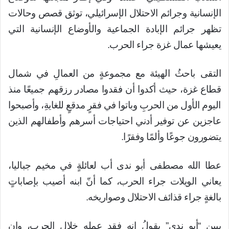
الإنسانية وجرائم الاحتلال الإسرائيلي، توثق قصص وحالات
تظهر جرائم الإبادة الجماعية والأوضاع الإنسانية التي
يعيشها عمال غزة جراء الحرب.
التقى باحثُ الهيئة مع مجموعةٍ من العمالِ في شمال
قطاع غزة، حيث أكدوا أن فقدوا مصادر رزقهم جميعًا منذ
اليوم الأول من الحربِ وباتوا في فقرٍ مدقعٍ للغايةِ، وأصبحوا
عاجزين عن توفير أدني احتياجات أسرهم وأطفالهم الذين
يتضورون جوعًا وألمًا وفقرًا.
عطا الله مصطفى أبو ندى أب لعائلةٍ في مخيم جباليا،
يعاني الويلات جراء الحرب، كما أنّ ابنه أصيب بإصاباتٍ
بالغةٍ جراء قذائف الاحتلال وصواريخه.
يبين “أبو ندى” يقولُ إنه فقد عمله خلال الحرب، وإن