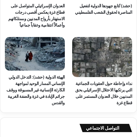
غ
ق
(حشد) تُتابع جهودها الدولية لتفعيل
العدوان الإسرائيلي المتواصل على
ز
ة
المناصرة لحقوق الشعب الفلسطيني
قطاع غزة يعكس أقصى درجات
ة
و
الاستهتار بأرواح المدنيين وممتلكاتهم
"
و
وأعمالاً انتقامية وعقاباً جماعياً
ق
ف
ج
ر
ا
ئ
م
ا
الهيئة الدولية (حشد): التدخل الدولي
ل
نداء وإحاطة حول العقوبات الجماعية
الإنساني المسار الوحيد لمواجهة
إ
التي يرتكبها الاحتلال الإسرائيلي بحق
الكارثة الإنسانية غير المسبوقة ووقف
ب
المدنيين خلال العدوان المستمر على
جرائم الإبادة في غزة والضفة الغربية
ا
قطاع غزة
والقدس
د
ة
ف
ي
التواصل الاجتماعي
غ