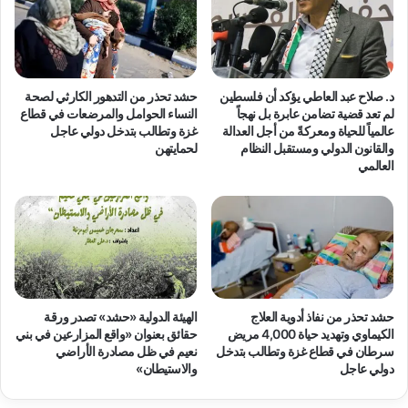
ح
ا
و
ل
ل
ت
:
د
"
خ
د. صلاح عبد العاطي يؤكد أن فلسطين
حشد تحذر من التدهور الكارثي لصحة
ت
ل
لم تعد قضية تضامن عابرة بل نهجاً
النساء الحوامل والمرضعات في قطاع
د
ا
عالمياً للحياة ومعركةً من أجل العدالة
غزة وتطالب بتدخل دولي عاجل
ا
ل
والقانون الدولي ومستقبل النظام
لحمايتهن
ع
العالمي
د
ي
و
ا
ل
ت
ي
ح
ا
ر
ل
ب
إ
ا
ن
حشد تحذر من نفاذ أدوية العلاج
الهيئة الدولية «حشد» تصدر ورقة
ل
س
الكيماوي وتهديد حياة 4,000 مريض
حقائق بعنوان «واقع المزارعين في بني
ا
ا
سرطان في قطاع غزة وتطالب بتدخل
نعيم في ظل مصادرة الأراضي
ب
ن
دولي عاجل
والاستيطان»
ا
ي
د
ا