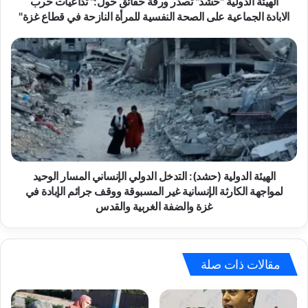
و
الهيئة الدولية "حشد" تُصدر ورقة حقائق حول:" تداعيات حرب
ل
الابادة الجماعية على الصحة النفسية للمرأة النازحة في قطاع غزة"
ي
ة
ا
"
ل
ح
ه
ش
ي
د
ئ
"
ة
تُ
ا
ص
ل
د
د
ر
و
الهيئة الدولية (حشد): التدخل الدولي الإنساني المسار الوحيد
و
ل
لمواجهة الكارثة الإنسانية غير المسبوقة ووقف جرائم الإبادة في
ر
ي
غزة والضفة الغربية والقدس
ق
ة
ة
(
ح
ح
ق
ش
مقالات ذات صلة
ا
د
ئ
)
ق
: