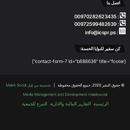
اتصل بنا
: 00970282623435
: 00972599482639
: info@icspr.ps
كن سفير للنوايا الحسنة:
[contact-form-7 id="b688636" title="footer"]
© حقوق النشر 2026، جميع الحقوق محفوظة |
تصميمه من قِبل Malek Social
Media Management and Development
maleksocial
الرئيسية
التقارير المالية والادارية
التبرع للجمعية
فيسبوك
‫X
‫YouTube
انستقرام