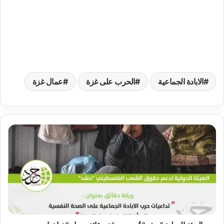
الابادة الجماعية
الحرب على غزة
عمال غزة
ا
ل
ه
ي
ئ
ة
ا
ل
د