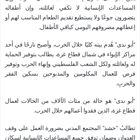
المساعدات الإنسانية لا تكفي لعائلته، وإن أطفاله
يتضورون جوعًا ولا يستطيع تقديم الطعام المناسب لهم أو
إعطائهم مصروفهم اليومي كباقي الأطفال.
“أبو ندى” هُدم بيته كليًا خلال الحرب، وأصبح نازحًا في أحد
مراكز الإيواء في شمال قطاع غزة، يطالب بتوفير الحماية
له ولعائلته ولكل الشعب الفلسطيني وإنهاء الحرب وتوفير
فرص للعمال المكلومين والمذبوحين بسكين الفقر
والحربِ.
“أبو ندى” هو حالة من مئات الآلاف من الحالات لعمال
قطاع غزة، الذين فقدوا أعمالهم خلال الحرب.
تطالبُ “حشد” المجتمع المدني بضرورة العمل على وقف
العدوان وضمان تدفق جميع المساعدات الإنسانية لسكان