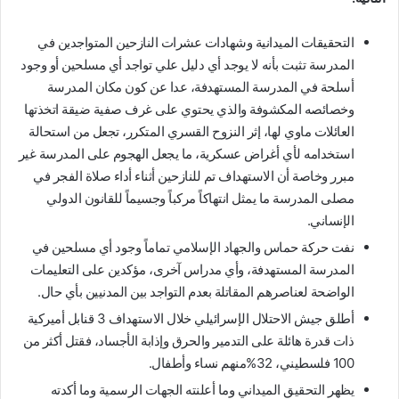
التحقيقات الميدانية وشهادات عشرات النازحين المتواجدين في
المدرسة تثبت بأنه لا يوجد أي دليل علي تواجد أي مسلحين أو وجود
أسلحة في المدرسة المستهدفة، عدا عن كون مكان المدرسة
وخصائصه المكشوفة والذي يحتوي على غرف صفية ضيقة اتخذتها
العائلات ماوي لها، إثر النزوح القسري المتكرر، تجعل من استحالة
استخدامه لأي أغراض عسكرية، ما يجعل الهجوم على المدرسة غير
مبرر وخاصة أن الاستهداف تم للنازحين أثناء أداء صلاة الفجر في
مصلى المدرسة ما يمثل انتهاكاً مركباً وجسيماً للقانون الدولي
الإنساني.
نفت حركة حماس والجهاد الإسلامي تماماً وجود أي مسلحين في
المدرسة المستهدفة، وأي مدراس آخرى، مؤكدين على التعليمات
الواضحة لعناصرهم المقاتلة بعدم التواجد بين المدنيين بأي حال.
أطلق جيش الاحتلال الإسرائيلي خلال الاستهداف 3 قنابل أميركية
ذات قدرة هائلة على التدمير والحرق وإذابة الأجساد، فقتل أكثر من
100 فلسطيني، 32%منهم نساء وأطفال.
يظهر التحقيق الميداني وما أعلنته الجهات الرسمية وما أكدته