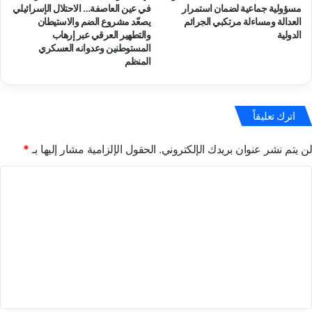
ت
مسؤولية جماعية لضمان استمرار
في عين العاصفة… الاحتلال الإسرائيلي
و
ل
العدالة ومساءلة مرتكبي الجرائم
يصعّد مشروع الضم والاستيطان
ا
ا
الدولية
والتطهير العرقي عبر إرهاب
ت
ل
المستوطنين وعدوانه العسكري
ا
ب
المنظم
ل
ت
ا
ج
ح
د
ت
اترك تعليقاً
ي
ل
د
ا
م
لن يتم نشر عنوان بريدك الإلكتروني.
الحقول الإلزامية مشار إليها بـ
*
ل
ن
ا
ع
ا
ل
ق
ل
إ
ن
ت
س
ا
ر
ة
ع
ا
ا
ل
ئ
ل
ي
م
ي
ل
ي
ق
ي
ا