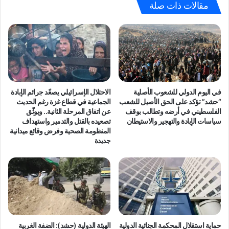
ز
ح
مقالات ذات صلة
ر
ش
ة
د
ا
)
ل
تُ
ب
د
ش
ي
ع
ن
ة
ق
في اليوم الدولي للشعوب الأصلية
الاحتلال الإسرائيلي يصعّد جرائم الإبادة
ا
ر
“حشد” تؤكد على الحق الأصيل للشعب
الجماعية في قطاع غزة رغم الحديث
ل
ا
الفلسطيني في أرضه وتطالب بوقف
عن اتفاق المرحلة الثانية.. ويوثّق
ت
سياسات الإبادة والتهجير والاستيطان
تصعيده بالقتل والتدمير واستهداف
ر
المنظومة الصحية وفرض وقائع ميدانية
ي
ح
جديدة
ا
ك
ر
و
ت
م
ك
ة
ب
ا
ت
ل
ه
ا
ا
ح
حماية استقلال المحكمة الجنائية الدولية
الهيئة الدولية (حشد): الضفة الغربية
ق