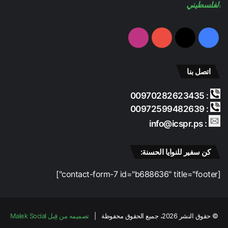
الفلسطيني
فيسبوك
‫X
‫YouTube
انستقرام
اتصل بنا
: 00970282623435
: 00972599482639
: info@icspr.ps
كن سفير للنوايا الحسنة:
[contact-form-7 id="b688636" title="footer"]
© حقوق النشر 2026، جميع الحقوق محفوظة |
تصميمه من قِبل Malek Social