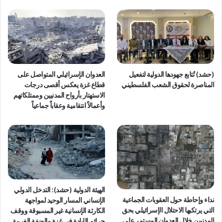
و
ت
ي
ب
ا
ر
ل
ه
آ
ا
ف
ن
ا
ت
(حشد) تُتابع جهودها الدولية لتفعيل
العدوان الإسرائيلي المتواصل على
ل
ه
المناصرة لحقوق الشعب الفلسطيني
قطاع غزة يعكس أقصى درجات
ن
ا
الاستهتار بأرواح المدنيين وممتلكاتهم
ا
ك
وأعمالاً انتقامية وعقاباً جماعياً
ز
ف
ح
ا
ي
ض
ن
ح
ل
ح
ر
ي
الهيئة الدولية (حشد): التدخل الدولي
ة
نداء وإحاطة حول العقوبات الجماعية
الإنساني المسار الوحيد لمواجهة
ا
التي يرتكبها الاحتلال الإسرائيلي بحق
الكارثة الإنسانية غير المسبوقة ووقف
ل
المدنيين خلال العدوان المستمر على
جرائم الإبادة في غزة والضفة الغربية