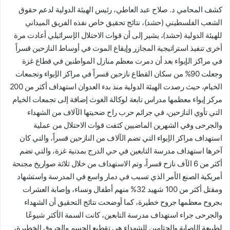
كشف المحامي د. صلاح عبد العاطي، رئيس الهيئة الدولية لدعم حقوق
الشعب الفلسطيني (حشد)، نتائج تحقيق خاص نفذه الفريق الميداني
للهيئة الدولية (حشد)، يشير إلى أن قوات الاحتلال الإسرائيلي أعادت مرة
أخرى تنفيذ استراتيجية المجازر وإيقاع الموت في أوساط النازحين قسراً
في مراكز الإيواء بعد أن دمرت معظم منازل المواطنين في قطاع غزة
وجعلت 90% من سكان القطاع نازحين قسراً في مراكز الإيواء وتجمعات
الخيام، حيث رصدت الهيئة الدولية منذ بدء العدوان استهداف أكثر من 200
مركز إيواء معظمها مدراس تابعة لوكالة الغوث إضافة إلى تجمعات الخيام
التي تأوي النازحين، في جرائم حرب راح ضحيتها الآلاف من الشهداء
والجرحى وفي الشهرين الماضيين كثفت قوات الاحتلال من عملية
استهداف مراكز الإيواء التي تضم الآلاف من النازحين قسراً، والتي كان
آخرها استهداف مدرسة التابعين في حي الدرج بمدنية غزة، والتي تضم
أكثر من 6 الآف نازح قسراً، وتم الاستهداف من خلال ثلاثة صواريخ مجنحة
أمريكية الصنع الأمر الذي تسبب في دمار واسع في المدرسة واستشهاد
ومقتل أكثر من 100 شهيد 32% منهم أطفال ونساء، وإصابة العشرات
بجروح معظمها جروح خطيرة، كما أوضحت نتائج التحقيق أن الشهداء
والجرحى جراء استهداف مدرسة التابعين، كانت السمة الأكثر شيوعًا
لطبيعة الإصابة والجثامين للشهداء هي تقطيع الجسم والحروق الخطيرة،