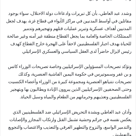
وشدد عبد العاطي، بأن كل تبريرات وادعاءات دولة الاحتلال، سواء بوجود
مقاتلين في أواسط المدنيين في مراكز الأيواء في قطاع غزة، يهدف لجعل
المدنيين أهداف عسكرية وتبرير عمليات قتلهم وتهجيرهم وتدمير
الممتلكات الخاصة والعامة بما يجعل القطاع منطقة غير آمنه وغير صالحة
للحياة بهدف اجبار الفلسطينيين لاحقاً على الهجرة خارج القطاع كهدف
رئيس لايزال حاضراً لدى العقل السياسي والعسكري الإسرائيلي
وتؤكد تصريحات المسؤولين الإسرائيليين وخاصة تصريحات الوزراء كاتس
و بن غفر وسموتيرس في حكومة اليمين الفاشية العنصرية، وكذلك
تصريحات نتنياهو العنصرية ومجموعة كبيرة من الوزراء وأعضاء الكنسيت
وحتى الصحفيين الإسرائيليين الذين يبروون الإبادة ويطالبون بها وبتهجير
الفلسطينيين وتعذيبهم وحرمانهم من الطعام والمياه وسبل الحياة.
وأدان عبد العاطي وبشدة التحريض الإسرائيلي ضد الفلسطينيين الذي
يعكس نفسه في جرائم وحشية تشمل القتل وارتكاب المجازر والإصابات
والتدمير الواسع، والنزوح والتطهير العرقي والتعذيب والاغتصاب والتجويع
والتعطيش.