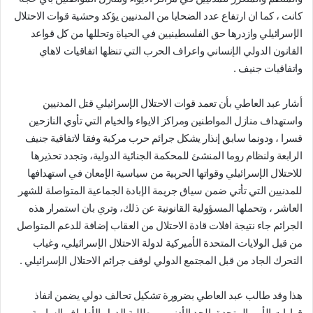
كانت ، كما ان ارتفاع عدد الضحايا من المدنيين يؤكد وحشية قوات الاحتلال
الإسرائيلي وازدرها حق الفلسطينيين في الحياة وتحللها من كل قواعد
القانون الدولي الإنساني واعراف الحرب التي تنظها اتفاقيات لاهاي
واتفاقيات جنيف .
أشار عبد العاطي بأن تعمد قوات الاحتلال الإسرائيلي قتل المدنيين
واستهداف منازل المواطنين ومراكز الايواء والخيام التي تأوي النازحين
قسرا ، ودونما سابق إنذار يشكل جرائم حرب مركبة وفقا لاتفاقية جنيف
الرابعة ولنظام روما المنشئ للمحكمة الجنائية الدولية، وتجدد تحذيرها
للاحتلال الإسرائيلي وقواتها الحربية من سياسية الإمعان في استهدافها
للمدنيين التي تأتي ضمن سياق جريمة الإبادة الجماعية المتواصلة للشهر
العاشر ، وتحملها المسؤولية القانونية عن ذلك، وتري بان استمرار هذه
الجرائم جاء نتيجة افلات قادة الاحتلال من العقاب إضافة للدعم المتواصل
من قبل الولايات المتحدة الأميركية لدولة الاحتلال الإسرائيلي، وغياب
التحرك الجاد من قبل المجتمع الدولي لوقف جرائم الاحتلال الإسرائيلي .
هذا وقد طالب عبد العاطي بضرورة تشكيل تحالف دولي يضمن انفاذ
قرارات الأمم المتحدة بالحد الأدنى، ومطالبة الدول الأطراف السامية