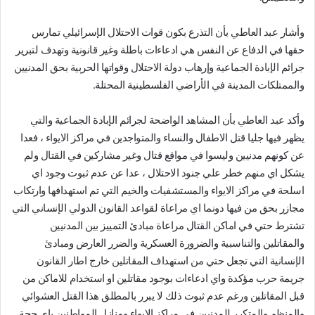
وأشار عبد العاطي بأن التذرع بكون قوات الاحتلال الإسرائيلي تمارس
حقها في الدفاع عن النفس هي ادعاءات باطلة وغير قانونية وتهدف لتبرير
جرائم الإبادة الجماعية وإرهاب دولة الاحتلال وقواتها الحربية بحق المدنيين
والممتلكات المدينة في الأراضي الفلسطينية المحتلة.
وأكد عبد العاطي بأن المشاهد الواضحة لجرائم الإبادة الجماعية والتي
يظهر فيها جليا قتل الاطفال والنساء والمتواجدين في مراكز الايواء ، فعدا
عن كونهم مدنيين وليسوا في مواقع قتال وغير مشاركين في القتال ولم
يشكل اي منهم خطر علي جنود الاحتلال ، عدا عن عدم ثبوت وجود اي
اسلحة في مراكز الايواء والمستشفيات والخيم التي تم استهدافها وارتكاب
مجازر بحق من فيها دونما اي مراعاة لقواعد القانون الدولي الإنساني التي
تشترط حتي في اماكن القتال مراعاة مبادئ التمييز بين المدنيين
والمقاتلين والتناسبية والضرورة العسكرية والضرر العارض ومبادئ
الإنسانية التي تجعل حتي من استهداف المقاتلين خارج اطار القانون
جريمة حرب مؤكدة واي ادعاءات بوجود مقاتلين او استخدام للاماكن من
قبل المقاتلين ورغم عدم ثبوت ذلك لا يبرر بالمطلق هذا القتل العشوائي
والمنظم والمتكرر للمدنيين في مراكز الايواء ومنازل المواطنين باي حجة