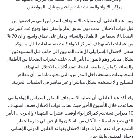
مراكز الايواء والمستشفيات والخيم ومنازل المواطنين .
وبين عبد العاطي، أن عمليات الاستهداف للمدراس التي تم قصفها من
قبل قوات الاحتلال تمت دون سابق إنذار وأسفر عنها وقوع عدد كبير من
الضحايا لا سيما من الأطفال والنساء، ودمار على نطاق واسع، و ان 70 %
من عمليات الاستهداف لمراكز الايواء كانت تتم ساعات الليل ما يؤكد
سعي الاحتلال الإسرائيلي لإرهاب المدنيين إلى جانب قتل المستهدفين
بشكل مباشر وهم نائمون.، الأمر الذي خلف عشرات الضحايا بين الأطفال
والنساء، وكما وأن طبيعة الضحايا تفند أكاذيب الاحتلال استهدافه
للمجموعات مسلحة داخل المدراس، التي تخلو تماما من أي مظاهر
للتسليح و لا تستخدم بشكل مباشر أو غير مباشر في العلميات الحربية.
وقد أكد عبد العاطي، أن عملية الاستهداف المتكرر لمدراس الإيواء والتي
تصاعدت خلال الأسبوع الأخير حيث نفذت قوات الاحتلال قصف استهدف
10 مدراس تستخدم كمراكز إيواء أوقعت عشرات الشهداء والجرحى، الأمر
الذي يضع حياة مئات الآلاف من السكان والنازحين في دائرة الخطر
الشديد جراء عدم اكتراث دولة الاحتلال بقواعد القانون الدولي الإنساني
وحياة المدنيين والنازحين.