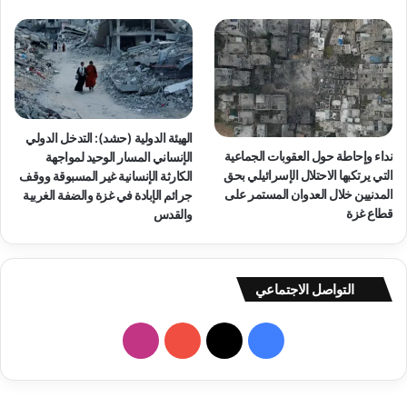
ا
ط
ي
ة
أ
ض
ح
ى
الهيئة الدولية (حشد): التدخل الدولي
نداء وإحاطة حول العقوبات الجماعية
أ
الإنساني المسار الوحيد لمواجهة
التي يرتكبها الاحتلال الإسرائيلي بحق
و
الكارثة الإنسانية غير المسبوقة ووقف
المدنيين خلال العدوان المستمر على
ل
جرائم الإبادة في غزة والضفة الغربية
قطاع غزة
و
والقدس
ي
ة
و
التواصل الاجتماعي
ط
ن
ي
ف
ا
ة
و
ي
X
Y
ن
د
س