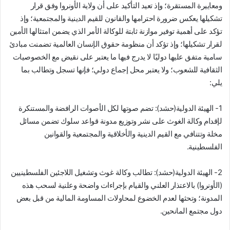
ومعاييرة المستقرة؛ وإذ تعيد التأكيد على أن ولاية الأونروا وفق قرار
تشكيلها يعكس ضرورة احترامها والقانون للقيم الدينية والمجتمعية؛ وإذ
تؤكد على أهمية توفير موازنة ثابتة للوكالة الأمر الذي يضمن امتثالها الأمين
لقرار تشكيلها؛ وإذ تؤكد أن منظومة حقوق الإنسان العالمية تضمنت مبادئ
سامية متفق عليها دوليًا لا يدرج فيها ما يعتبر على نقيض مع الخصوصيات
الثقافية للشعوب؛ ولا يعتبر محل إجماع دولي؛ فإنها تسجل وتطالب بما
يلي:
1- الهيئة الدولية(حشد): تضم صوتها لكل الأصوات الرافضة والمستنكرة
لإقدام وكالة الغوث على نشر وتوزيع مدونة قواعد سلوك تضمن مسائل
مخلة وتتنافي مع القيم الدينية والأخلاقية والمجتمعية والقوانين
الفلسطينية.
2- الهيئة الدولية(حشد): تطالب وكالة غوث وتشغيل اللاجئين الفلسطينيين
(الأونروا) بالاعتذار العلني والقيام بإجراءات واضحة وعلنية لسحب هذه
المدونة؛ وتحثها لعدم الخضوع لمحاولات المساومة المالية من قبل بعض
دول مجتمع المانحين.