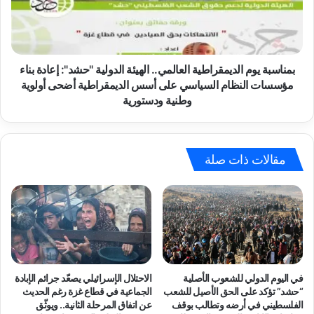
"
ب
:
ة
ت
ي
ط
و
ا
م
بمناسبة يوم الديمقراطية العالمي.. الهيئة الدولية "حشد": إعادة بناء
ل
ا
مؤسسات النظام السياسي على أسس الديمقراطية أضحى أولوية
ب
ل
وطنية ودستورية
ا
د
ل
ي
أ
م
ج
ق
مقالات ذات صلة
ه
ر
ز
ا
ة
ط
ا
ي
ل
ة
أ
ا
م
ل
ن
ع
في اليوم الدولي للشعوب الأصلية
الاحتلال الإسرائيلي يصعّد جرائم الإبادة
ي
ا
“حشد” تؤكد على الحق الأصيل للشعب
الجماعية في قطاع غزة رغم الحديث
ة
ل
الفلسطيني في أرضه وتطالب بوقف
عن اتفاق المرحلة الثانية.. ويوثّق