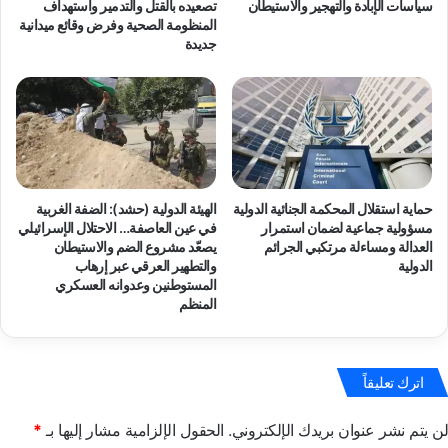
ب
م
سياسات الإبادة والتهجير والاستيطان
تصعيده بالقتل والتدمير واستهداف
ا
المنظومة الصحية وفرض وقائع ميدانية
ي
جديدة
ل
.
ت
.
و
ا
ق
ل
ف
ه
ع
ي
ن
ئ
م
ة
حماية استقلال المحكمة الجنائية الدولية
الهيئة الدولية (حشد): الضفة الغربية
م
ا
مسؤولية جماعية لضمان استمرار
في عين العاصفة… الاحتلال الإسرائيلي
ا
ل
العدالة ومساءلة مرتكبي الجرائم
يصعّد مشروع الضم والاستيطان
ر
د
الدولية
والتطهير العرقي عبر إرهاب
س
و
المستوطنين وعدوانه العسكري
ة
ل
المنظم
ا
ي
ل
ة
ا
"
ع
اترك تعليقاً
ح
ت
ش
ق
د
لن يتم نشر عنوان بريدك الإلكتروني.
الحقول الإلزامية مشار إليها بـ
*
ا
"