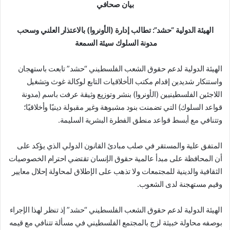
بيان صحافي
الهيئة الدولية “حشد”: تطالب إدارة (الأونروا) بالاعتذار العلني وسحب
مدونة السلوك سيئة السمعة
الهيئة الدولية لدعم حقوق الشعب الفلسطيني “حشد” تابعت باستهجان
واستنكار شديدين إقدام مكتب الأخلاقيات التابع لوكالة غوث وتشغيل
اللاجئين الفلسطينيين (الأونروا) بنشر وتوزيع وثيقة عرفت باسم (مدونة
قواعد السلوك) التي تضمنت بنود مشبوهة وغير مقبولة دينيًا وأخلاقيًا؛
وتتنافي مع أبسط قواعد منطق الفطرة البشرية السليمة.
المتفق علية والمستقر في صلب مبادئ القانون الدولي الذي يؤكد على
أن المحافظة على مبدأ عالمية حقوق الإنسان تقتضي احترام الخصوصيات
الثقافية والدينية للمجتمعات ولا تذهب على الإطلاق لمحاولة إحلال معايير
وقيم مستهجنة لدى الشعوب.
الهيئة الدولية لدعم حقوق الشعب الفلسطيني “حشد” إذ تنظر لهذا الإجراء
بوصفه محاولة خبيثة لزج بالمجتمع الفلسطيني في مسألة تتنافي مع قيمه