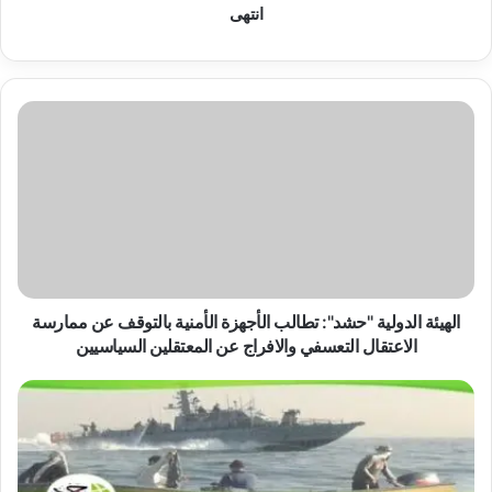
انتهى
ا
ل
ه
ي
ئ
ة
ا
ل
د
و
الهيئة الدولية "حشد": تطالب الأجهزة الأمنية بالتوقف عن ممارسة
ل
الاعتقال التعسفي والافراج عن المعتقلين السياسيين
ي
ة
ب
"
م
ح
ن
ش
ا
د
س