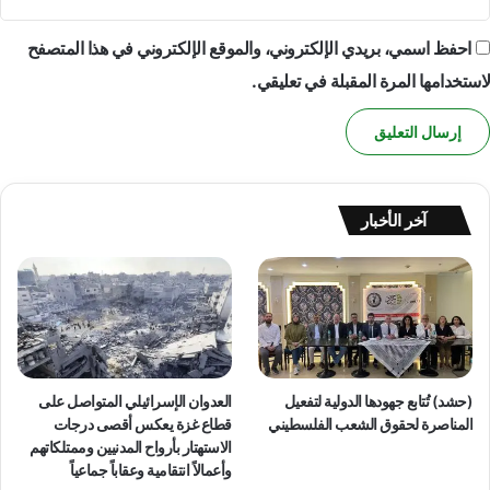
ع
م
ت
ا
احفظ اسمي، بريدي الإلكتروني، والموقع الإلكتروني في هذا المتصفح
ق
ل
ل
لاستخدامها المرة المقبلة في تعليقي.
س
ي
ي
ن
ا
ا
س
ل
ي
س
ع
ي
ل
آخر الأخبار
ا
ى
س
أ
ي
س
ي
س
ن
ا
ل
د
(حشد) تُتابع جهودها الدولية لتفعيل
العدوان الإسرائيلي المتواصل على
ي
المناصرة لحقوق الشعب الفلسطيني
قطاع غزة يعكس أقصى درجات
م
الاستهتار بأرواح المدنيين وممتلكاتهم
ق
وأعمالاً انتقامية وعقاباً جماعياً
ر