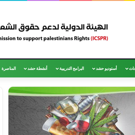
حاث
أستوديو حشد
البرامج التدريبية
أنشطة حشد
المناصرة