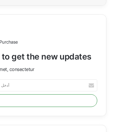
 Purchase
t to get the new updates!
met, consectetur.
أ
د
خ
ل
ب
ر
ي
د
ك