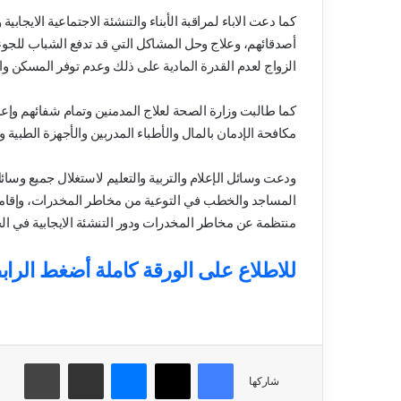
كما دعت الاباء لمراقبة الأبناء والتنشئة الاجتماعية الايج
أصدقائهم، وعلاج وحل المشاكل التي قد تدفع الشباب للجوء 
الزواج لعدم القدرة المادية على ذلك وعدم توفر المسكن وا
كما طالبت وزارة الصحة لعلاج المدمنين وتمام شفائهم وإعا
مكافحة الإدمان بالمال والأطباء المدربين والأجهزة الطبية و
ودعت وسائل الإعلام والتربية والتعليم لاستغلال جميع وسائ
المساجد والخطب في التوعية من مخاطر المخدرات، وإقامة 
منتظمة عن مخاطر المخدرات ودور التنشئة الايجابية في ال
للاطلاع على الورقة كاملة أضغط الراب
فيسبوك
‫X
ماسنجر
مشاركة عبر البريد
طباعة
شاركها