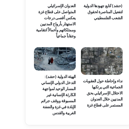
(حشد) تُتابع جهودها الدولية
العدوان الإسرائيلي
لتفعيل المناصرة لحقوق
المتواصل على قطاع غزة
الشعب الفلسطيني
يعكس أقصى درجات
الاستهتار بأرواح المدنيين
وممتلكاتهم وأعمالاً انتقامية
وعقاباً جماعياً
الهيئة الدولية (حشد):
نداء وإحاطة حول العقوبات
التدخل الدولي الإنساني
الجماعية التي يرتكبها
المسار الوحيد لمواجهة
الاحتلال الإسرائيلي بحق
الكارثة الإنسانية غير
المدنيين خلال العدوان
المسبوقة ووقف جرائم
المستمر على قطاع غزة
الإبادة في غزة والضفة
الغربية والقدس