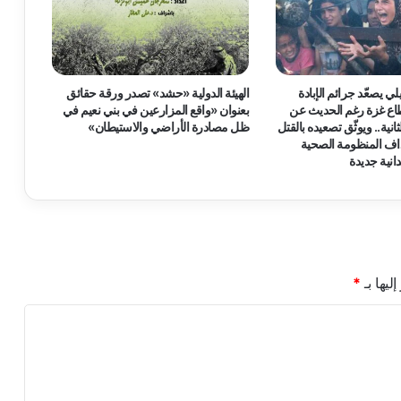
ر
و
ر
ق
ة
لي يصعّد جرائم الإبادة
الهيئة الدولية «حشد» تصدر ورقة حقائق
س
اع غزة رغم الحديث عن
بعنوان «واقع المزارعين في بني نعيم في
ي
انية.. ويوثّق تصعيده بالقتل
ظل مصادرة الأراضي والاستيطان»
ا
داف المنظومة الصحية
س
انية جديدة
ي
ا
ت
ح
و
ل
ليها بـ
*
:
"
ن
ح
و
س