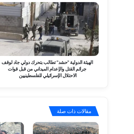
ا
ا
ل
ل
ه
إ
ي
ل
ئ
ك
ة
ت
ا
ر
ل
و
د
ن
و
الهيئة الدولية "حشد" تطالب بتحرك دولي جاد لوقف
ي
ل
جرائم القتل والإعدام الميداني من قبل قوات
ي
الاحتلال الإسرائيلي للفلسطينيين
ة
"
ح
ش
د
مقالات ذات صلة
"
ت
ط
ا