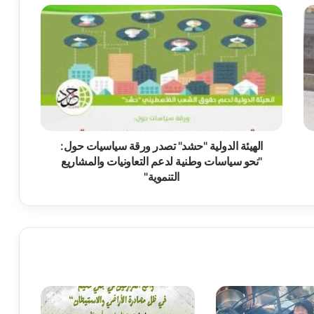
ا
ل
ه
ي
ئ
ة
ا
ل
د
و
الهيئة الدولية "حشد" تصدر ورقة سياسيات حول:
ل
"نحو سياسات وطنية لدعم التعاونيات والمشاريع
ي
التنموية"
ة
"
ح
ش
د
"
ت
ص
د