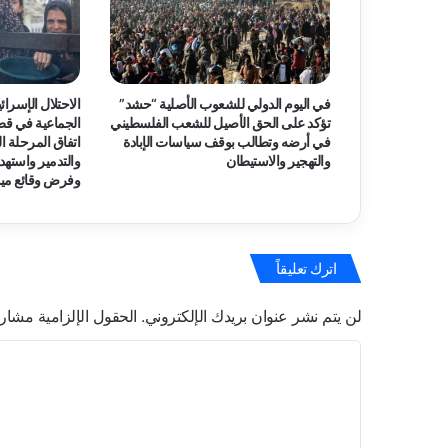
ل
ب
ب
ت
ح
في اليوم الدولي للشعوب الأصلية “حشد”
الاحتلال الإسرائي
ر
تؤكد على الحق الأصيل للشعب الفلسطيني
الجماعية في قط
ك
في أرضه وتطالب بوقف سياسات الإبادة
اتفاق المرحلة الث
د
والتهجير والاستيطان
والتدمير واسته
و
وفرض وقائع ميد
ل
ي
ج
ا
اترك تعليقاً
د
ل
لن يتم نشر عنوان بريدك الإلكتروني.
الحقول الإلزامية مشار إ
و
ق
ا
ف
ل
ج
ر
ت
ا
ع