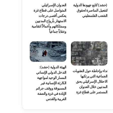
(حشد) تُتابع جهودها الدولية
العدوان الإسرائيلي
لتفعيل المناصرة لحقوق
المتواصل على قطاع غزة
الشعب الفلسطيني
يعكس أقصى درجات
الاستهتار بأرواح المدنيين
وممتلكاتهم وأعمالاً انتقامية
وعقاباً جماعياً
الهيئة الدولية (حشد):
نداء وإحاطة حول العقوبات
التدخل الدولي الإنساني
الجماعية التي يرتكبها
المسار الوحيد لمواجهة
الاحتلال الإسرائيلي بحق
الكارثة الإنسانية غير
المدنيين خلال العدوان
المسبوقة ووقف جرائم
المستمر على قطاع غزة
الإبادة في غزة والضفة
الغربية والقدس