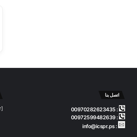
اتصل بنا
[contact-form-7 id="b688636" title="footer"]
: 00970282623435
: 00972599482639
: info@icspr.ps