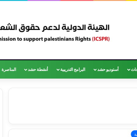
حاث
أستوديو حشد
البرامج التدريبية
أنشطة حشد
المناصرة
ة