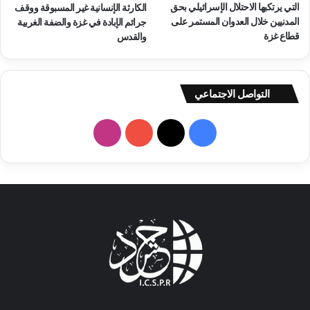
التي يرتكبها الاحتلال الإسرائيلي بحق
الكارثة الإنسانية غير المسبوقة ووقف
المدنيين خلال العدوان المستمر على
جرائم الإبادة في غزة والضفة الغربية
قطاع غزة
والقدس
التواصل الاجتماعي
ف
ا
ي
X
Y
ن
س
o
س
ب
u
ت
و
T
ق
ك
u
ر
b
ا