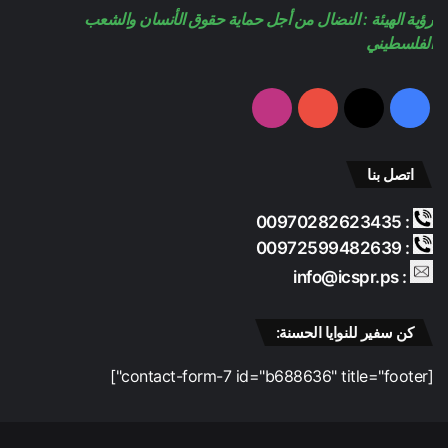
رؤية الهيئة : النضال من أجل حماية حقوق الأنسان والشعب
e
م
الفلسطيني
فيسبوك
‫X
‫YouTube
انستقرام
اتصل بنا
: 00970282623435
: 00972599482639
: info@icspr.ps
كن سفير للنوايا الحسنة:
[contact-form-7 id="b688636" title="footer"]