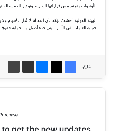
الأونروا، ومنع تسييس قراراتها الإدارية، وتوفير الحماية الق
الهيئة الدولية “حشد”: تؤكد بأن العدالة لا تُدار بالاتهام و
حماية العاملين في الأونروا هي جزء أصيل من حماية حقوق ا
فيسبوك
‫X
ماسنجر
مشاركة عبر البريد
طباعة
شاركها
 Purchase
t to get the new updates!