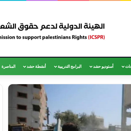
حاث
أستوديو حشد
البرامج التدريبية
أنشطة حشد
المناصرة