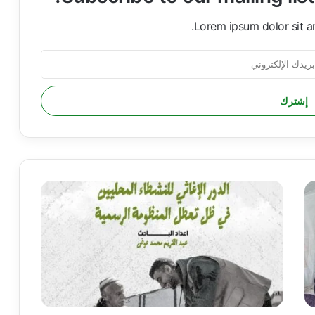
Lorem ipsum dolor sit a
“
ح
ش
د
”
ت
ص
د
ر