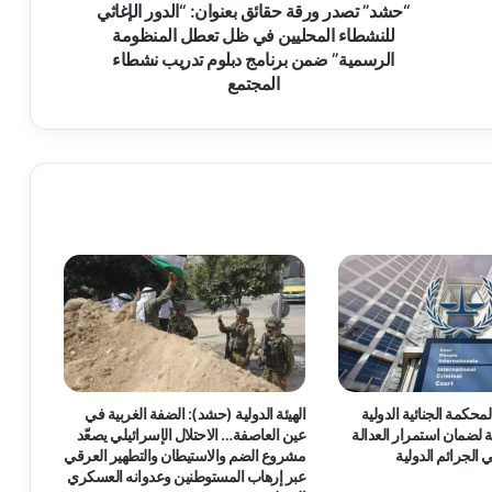
و
“حشد” تصدر ورقة حقائق بعنوان: “الدور الإغاثي
ر
للنشطاء المحليين في ظل تعطل المنظومة
ق
الرسمية” ضمن برنامج دبلوم تدريب نشطاء
ة
المجتمع
ح
ق
ا
ئ
ق
ب
ع
ن
و
ا
ن
:
“
ا
محكمة الجنائية الدولية
الهيئة الدولية (حشد): الضفة الغربية في
ل
 لضمان استمرار العدالة
عين العاصفة… الاحتلال الإسرائيلي يصعّد
د
الجرائم الدولية
مشروع الضم والاستيطان والتطهير العرقي
و
عبر إرهاب المستوطنين وعدوانه العسكري