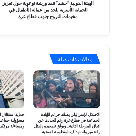
و
الهيئة الدولية “حشد” تنفذ ورشة توعوية حول تعزيز
ي
ل
الحماية الأسرية للحد من عمالة الأطفال في
ي
مخيمات النزوح جنوب قطاع غزة
ة
“
ح
ش
د
”
مقالات ذات صلة
ت
ن
ف
ذ
و
ر
ش
ة
ت
الاحتلال الإسرائيلي يصعّد جرائم الإبادة
حماية استقلال ال
و
الجماعية في قطاع غزة رغم الحديث عن
مسؤولية جماعية
ع
اتفاق المرحلة الثانية.. ويوثّق تصعيده بالقتل
ومساءلة مرتكبي 
و
والتدمير واستهداف المنظومة الصحية