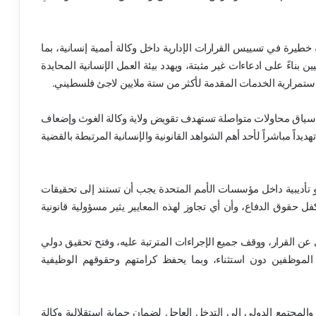
 خطيرة في تسييس القرارات الإدارية داخل وكالة أممية إنسانية، بما
بناءً على ادعاءات غير مثبتة، ويهدد بيئة العمل الإنسانية المحايدة
استمرارية الخدمات المقدمة لأكثر من ستة ملايين لاجئ فلسطيني.
في سياق محاولات متواصلة تستهدف تقويض ولاية وكالة الغوث وإضعاف
يداً مباشراً لأحد أهم الشواهد القانونية والإنسانية المرتبطة بالقضية
أو تأديبية داخل مؤسسات الأمم المتحدة يجب أن تستند إلى تحقيقات
فل حقوق الدفاع، وأن أي تجاوز لهذه المعايير يثير مسؤولية قانونية
وري عن القرار، ووقف جميع الإجراءات المترتبة عليه، وفتح تحقيق دولي
موظفين دون استثناء، وبما يحفظ كرامتهم وحقوقهم الوظيفية
ة والمجتمع الدولي إلى التدخل العاجل لضمان حماية استقلالية وكالة