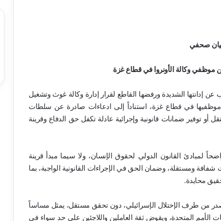
يان صحفي
 موظفي وكالة الأونروا في قطاع غزة
عن إدانتها الشديدة ورفضها القاطع لقرار إدارة وكالة غوث وتشغيل
قاضي بفصل عدد من موظفيها في قطاع غزة، استناداً إلى ادعاءات صادرة عن سلطات
 أو توفير ضمانات قانونية وإجرائية عادلة تكفل حق الدفاع وقرينة
واضحاً لمبادئ القانون الدولي لحقوق الإنسان، ولا سيما مبدأ قرينة
ت شفافة ومستقلة، وضمان الحق في الإجراءات القانونية الواجبة، بما
قيق محايدة.
لمصدر من طرف الإحتلال الإسرائيلي، دون تحقق مستقل، يمثل مساساً
ات الأمم المتحدة، ويقوض ثقة العاملين واللاجئين على حد سواء في