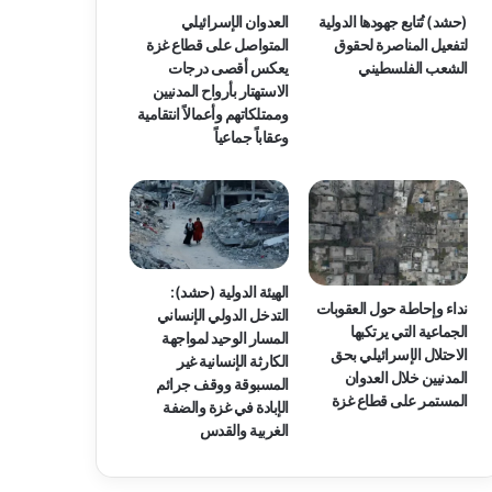
(حشد) تُتابع جهودها الدولية
العدوان الإسرائيلي
لتفعيل المناصرة لحقوق
المتواصل على قطاع غزة
الشعب الفلسطيني
يعكس أقصى درجات
الاستهتار بأرواح المدنيين
وممتلكاتهم وأعمالاً انتقامية
وعقاباً جماعياً
الهيئة الدولية (حشد):
نداء وإحاطة حول العقوبات
التدخل الدولي الإنساني
الجماعية التي يرتكبها
المسار الوحيد لمواجهة
الاحتلال الإسرائيلي بحق
الكارثة الإنسانية غير
المدنيين خلال العدوان
المسبوقة ووقف جرائم
المستمر على قطاع غزة
الإبادة في غزة والضفة
الغربية والقدس