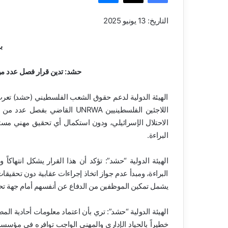
التاريخ: 13 يونيو 2025
ب
حشد: تدين قرار فصل عدد من
الهيئة الدولية لدعم حقوق الشعب الفلسطيني (حشد) تعرب 
اللاجئين الفلسطينيين UNRWA ال
الاحتلال الإسرائيلي، ودون استكمال أي تحقيق مهني مستقل
البراءة.
الهيئة الدولية “حشد”: تؤكد أن هذا القرار يشكل انتهاكاً 
البراءة، ومبدأ عدم جواز اتخاذ إجراءات عقابية دون تحقيقا
يشمل تمكين الموظفين من الدفاع عن أنفسهم أمام جهة تح
الهيئة الدولية “حشد”: تري بأن اعتماد معلومات أحادية ا
خطيراً بالحياد الإداري والمهني الواجب توافره في مؤسس