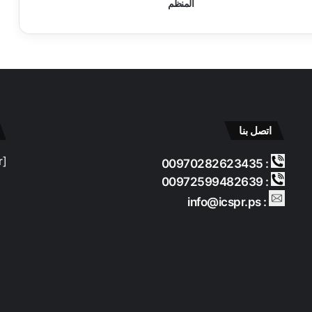
ر
المنظم
ا
ل
إ
غ
ا
ث
ي
ل
اتصل بنا
ل
ن
[contact-form-7 id="b688636" title="footer"]
ش
: 00970282623435
ط
: 00972599482639
ا
: info@icspr.ps
ء
ا
ل
م
ح
ل
ي
ي