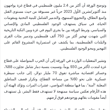
وتوضح الورقة أن أكثر من 2.4 مليون فلسطيني في قطاع غزة يواجهون
منذ أكتوبر/تشرين الأول 2023 حرباً غير مسبوقة من حيث مستوى القتل
واسع النطاق، والتجويع الممنهج، والتدمير الشامل للبنية التحتية ومقومات
الحياة، في سياق يستهدف الوجود الفلسطيني المادي والإنساني
والسياسي. وتربط الورقة بين ما يجري اليوم في غزة وبين النكبة التاريخية
التي شهدت تهجير أكثر من 750 ألف فلسطيني وتدمير مئات القرى
والبلدات الفلسطينية، بما يكشف عن استمرارية المشروع القائم على
التهجير ومحو الوجود الفلسطيني.
وتشير المعطيات الواردة في الورقة إلى أن الحرب المتواصلة على قطاع
غزة امتدت لأكثر من 930 يوماً، وتسببت بنسبة دمار شامل تجاوزت 88%،
وخسائر اقتصادية مباشرة تفوق 70 مليار دولار، إلى جانب سيطرة
عسكرية على نحو 60% من مساحة القطاع، وتكرار قصف المناطق
المعلنة “آمنة”، بما فيها منطقة المواصي، عشرات المرات. وتؤكد الهيئة أن
هذه الأرقام تعكس سياسة ممنهجة لا تستهدف فقط البشر، بل تستهدف
أيضاً مقومات بقائهم ووجودهم فوق أرضهم.
وفيما يتعلق بالخسائر البشرية، توثق الورقة أن إجمالي الشهداء