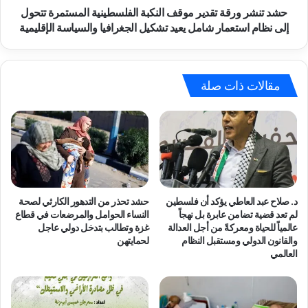
ش
ق
حشد تنشر ورقة تقدير موقف النكبة الفلسطينية المستمرة تتحول
ع
ة
إلى نظام استعمار شامل يعيد تشكيل الجغرافيا والسياسة الإقليمية
ب
ت
ا
ق
ل
د
ف
ي
مقالات ذات صلة
ل
ر
س
م
ط
و
ي
ق
ن
ف
ي
ا
ي
ل
و
ن
د. صلاح عبد العاطي يؤكد أن فلسطين
حشد تحذر من التدهور الكارثي لصحة
ا
ك
لم تعد قضية تضامن عابرة بل نهجاً
النساء الحوامل والمرضعات في قطاع
ج
ب
عالمياً للحياة ومعركةً من أجل العدالة
غزة وتطالب بتدخل دولي عاجل
ه
والقانون الدولي ومستقبل النظام
لحمايتهن
ة
العالمي
ف
ا
ص
ل
ل
ف
اً
ل