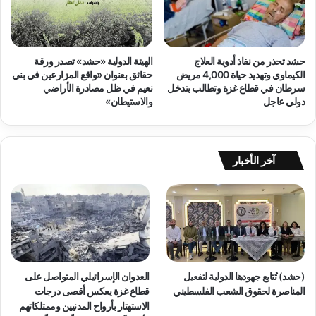
ج
س
د
ط
ي
ي
د
ن
حشد تحذر من نفاذ أدوية العلاج
الهيئة الدولية «حشد» تصدر ورقة
اً
ي
الكيماوي وتهديد حياة 4,000 مريض
حقائق بعنوان «واقع المزارعين في بني
م
ة
سرطان في قطاع غزة وتطالب بتدخل
نعيم في ظل مصادرة الأراضي
ن
ا
دولي عاجل
والاستيطان»
ا
ل
ل
م
ن
س
ك
ت
آخر الأخبار
ب
م
ة
ر
ا
ة
ل
ت
م
ت
س
ح
ت
و
م
ل
(حشد) تُتابع جهودها الدولية لتفعيل
العدوان الإسرائيلي المتواصل على
ر
إ
المناصرة لحقوق الشعب الفلسطيني
قطاع غزة يعكس أقصى درجات
ة
ل
الاستهتار بأرواح المدنيين وممتلكاتهم
و