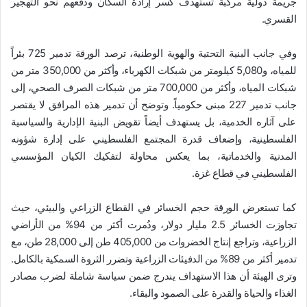
جريمة دولية مركبة تستهدف كسر إرادة السكان ودفعهم نحو التهجير
القسري.
وفي جانب البنية التحتية والهوية الوطنية، ترصد الورقة تدمير 725 بئراً
للمياه، و5,080 كيلومتر من شبكات الكهرباء، وأكثر من 350,000 متر من
شبكات المياه، وأكثر من 700,000 متر من شبكات الصرف الصحي، إلى
جانب تدمير 227 مبنى حكومياً. وتوضح أن تدمير هذه المرافق لا يقتصر
على آثاره الخدمية، بل يستهدف أيضاً تقويض البنية الإدارية والسياسية
الفلسطينية، وإضعاف قدرة المجتمع الفلسطيني على إدارة شؤونه
المدنية والخدماتية، بما يعكس محاولة لتفكيك الكيان المؤسسي
الفلسطيني في قطاع غزة.
كما تستعرض الورقة حجم الخسائر في القطاع الزراعي والبيئي، حيث
تجاوزت الخسائر 2.5 مليار دولار، ودُمرت أكثر من 94% من الأراضي
الزراعية، وتراجع إنتاج الخضروات من 405,000 طن إلى 28,000 طن، مع
تدمير أكثر من 89% من الدفيئات الزراعية وتضرر الثروة السمكية بالكامل.
وترى الهيئة أن هذا الاستهداف يندرج ضمن سياسة شاملة لضرب مصادر
الغذاء والحياة والقدرة على الصمود والبقاء.