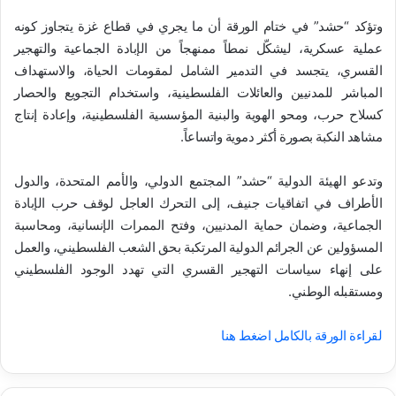
وتؤكد “حشد” في ختام الورقة أن ما يجري في قطاع غزة يتجاوز كونه
عملية عسكرية، ليشكّل نمطاً ممنهجاً من الإبادة الجماعية والتهجير
القسري، يتجسد في التدمير الشامل لمقومات الحياة، والاستهداف
المباشر للمدنيين والعائلات الفلسطينية، واستخدام التجويع والحصار
كسلاح حرب، ومحو الهوية والبنية المؤسسية الفلسطينية، وإعادة إنتاج
مشاهد النكبة بصورة أكثر دموية واتساعاً.
وتدعو الهيئة الدولية “حشد” المجتمع الدولي، والأمم المتحدة، والدول
الأطراف في اتفاقيات جنيف، إلى التحرك العاجل لوقف حرب الإبادة
الجماعية، وضمان حماية المدنيين، وفتح الممرات الإنسانية، ومحاسبة
المسؤولين عن الجرائم الدولية المرتكبة بحق الشعب الفلسطيني، والعمل
على إنهاء سياسات التهجير القسري التي تهدد الوجود الفلسطيني
ومستقبله الوطني.
لقراءة الورقة بالكامل اضغط هنا