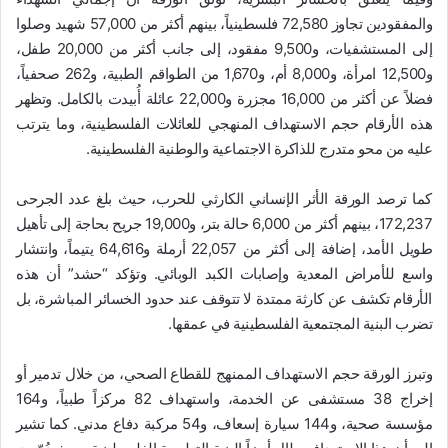
والمفقودين تجاوز 72,580 فلسطينياً، بينهم أكثر من 57,000 شهيد وصلوا
إلى المستشفيات، و9,500 مفقود، إلى جانب أكثر من 20,000 طفل،
و12,500 امرأة، و8,000 أم، و1,670 من الطواقم الطبية، و262 صحفياً،
فضلاً عن أكثر من 16,000 مجزرة و22,000 عائلة أُبيدت بالكامل. وتظهر
هذه الأرقام حجم الاستهداف المنهجي للعائلات الفلسطينية، وما يترتب
عليه من محو متدرج للذاكرة الاجتماعية والوطنية الفلسطينية.
كما ترصد الورقة الأثر الإنساني الكارثي للحرب، حيث بلغ عدد الجرحى
172,237، بينهم أكثر من 6,000 حالة بتر، و19,000 جريح بحاجة إلى تأهيل
طويل الأمد، إضافة إلى أكثر من 22,057 أرملة و64,616 يتيماً، وانتشار
واسع للأمراض المعدية وإصابات الكبد الوبائي. وتؤكد “حشد” أن هذه
الأرقام تكشف عن كارثة ممتدة لا تتوقف عند حدود الخسائر المباشرة، بل
تضرب البنية المجتمعية الفلسطينية في عمقها.
وتبرز الورقة حجم الاستهداف الممنهج للقطاع الصحي، من خلال تدمير أو
إخراج 38 مستشفى عن الخدمة، واستهداف 82 مركزاً طبياً، و164
مؤسسة صحية، و144 سيارة إسعاف، و54 مركبة دفاع مدني. كما تشير