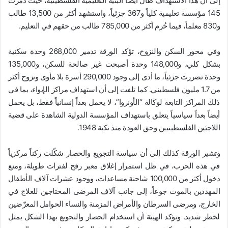
إلى أن هذا الاستهداف طال أيضاً البنية التعليمية الفلسطينية، حيث دُمّرت
145 مؤسسة تعليمية كلياً و367 جزئياً، واستشهد أكثر من 13,500 طالب
و830 معلماً، فيما حُرم أكثر من 785,000 طالب من حقهم في التعليم.
وفي محور السكن والنزوح، تؤكد الورقة تدمير 268,000 وحدة سكنية
بشكل كلي، و148,000 وحدة أصبحت غير صالحة للسكن، و135,000
وحدة تضررت جزئياً، ما أدى إلى وجود 290,000 أسرة بلا مأوى ونزوح أكثر
من 1.7 مليون فلسطيني. كما تلفت إلى أن استهداف مراكز الإيواء، بما في
ذلك المراكز التابعة لوكالة “الأونروا”، لا يحمل بعداً إنسانياً فقط، بل يحمل
أيضاً بعداً سياسياً يتعلق باستهداف المؤسسة الدولية الشاهدة على قضية
اللاجئين الفلسطينيين وحق العودة منذ نكبة 1948.
وتشير الورقة كذلك إلى أن سياسة التجويع والحصار شكّلت ركناً مركزياً
في هذه الحرب، في ظل استمرار إغلاق معبر رفح لفترات طويلة، ومنع
دخول أكثر من 100,000 شاحنة مساعدات، ووجود عشرات آلاف الأطفال
المهددين بالموت جوعاً، إلى جانب آلاف المرضى المحتاجين للعلاج في
الخارج، ومرضى السرطان والأمراض المزمنة والنساء الحوامل المعرّضين
لخطر شديد. وتؤكد الهيئة أن استخدام الحصار والتجويع بهذا الشكل يمثل