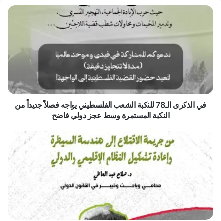
ف
ي
ا
ل
ذ
ك
ر
ى
ا
ل
في الذكرى الـ78 للنكبة الشعب الفلسطيني يواجه فصلاً جديداً من
ـ
النكبة المستمرة وسط عجز دولي فاضح
7
8
ح
ل
ش
ل
د
ن
ت
ك
ن
ب
ش
ة
ر
ا
و
ل
ر