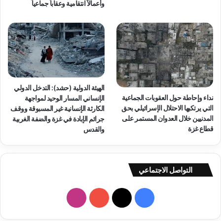
ى
وأعمالاً انتقامية وعقاباً جماعياً
س
ن
ط
ظ
ع
ا
ج
م
ز
ا
د
س
و
ت
ل
ع
الهيئة الدولية (حشد): التدخل الدولي
ي
م
نداء وإحاطة حول العقوبات الجماعية
الإنساني المسار الوحيد لمواجهة
ف
ا
التي يرتكبها الاحتلال الإسرائيلي بحق
الكارثة الإنسانية غير المسبوقة ووقف
ا
ر
المدنيين خلال العدوان المستمر على
جرائم الإبادة في غزة والضفة الغربية
ض
ش
قطاع غزة
والقدس
ح
ا
م
ل
ي
التواصل الاجتماعي
ع
ي
ف
ا
د
ت
ي
X
Y
ن
ش