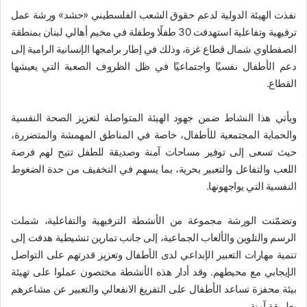
نفذت الهيئة الدولية لدعم حقوق الشعب الفلسطيني «حشد» ورشة عمل
ترفيهية وتفاعلية استهدفت 30 طفلًا وطفلة في مخيم أهالي لبنان بمنطقة
الصفطاوي شمال قطاع غزة، وذلك في إطار برامجها الإنسانية الرامية إلى
دعم الأطفال نفسيًا واجتماعيًا في ظل الظروف الصعبة التي يعيشها
القطاع.
ويأتي هذا النشاط ضمن جهود الهيئة المتواصلة لتعزيز الصحة النفسية
والحماية المجتمعية للأطفال، خاصة في المناطق المهمشة والمتضررة،
حيث تسعى إلى توفير مساحات آمنة وصديقة للطفل تتيح لهم فرصة
اللعب والتفاعل والتعبير بحرية، بما يسهم في التخفيف من حدة الضغوط
النفسية التي يواجهونها.
وتضمّنت الورشة مجموعة من الأنشطة الترفيهية والتفاعلية، شملت
الرسم والتلوين والألعاب الجماعية، إلى جانب تمارين تنشيطية هدفت إلى
تنمية مهارات التعبير الإبداعي لدى الأطفال وتعزيز قدرتهم على التواصل
الإيجابي مع محيطهم. وقد أدار هذه الأنشطة مختصون عملوا على تهيئة
بيئة محفزة تساعد الأطفال على التفريغ الانفعالي والتعبير عن مشاعرهم
بطريقة آمنة.