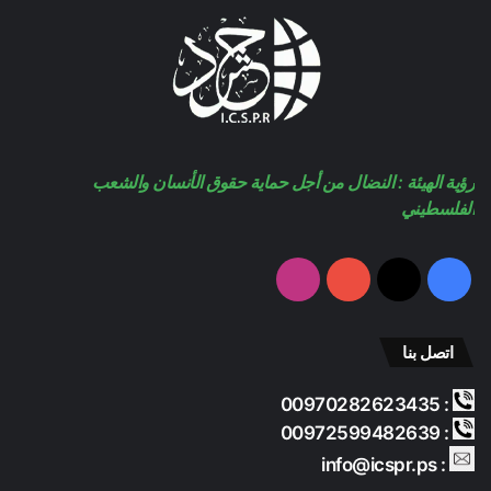
ب
u
ت
و
T
ق
ك
u
ر
b
ا
رؤية الهيئة : النضال من أجل حماية حقوق الأنسان والشعب
e
م
الفلسطيني
فيسبوك
‫X
‫YouTube
انستقرام
اتصل بنا
: 00970282623435
: 00972599482639
: info@icspr.ps