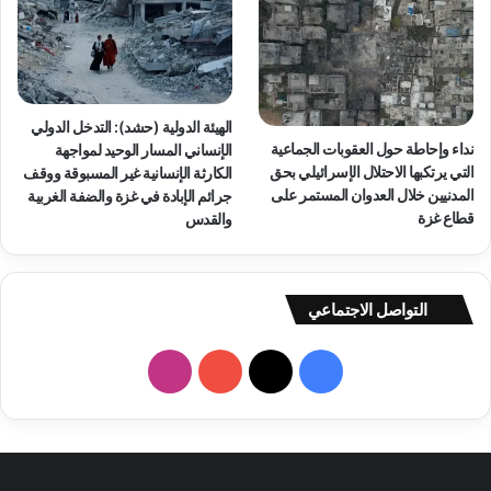
ا
م
ل
اً
ح
و
الهيئة الدولية (حشد): التدخل الدولي
ل
نداء وإحاطة حول العقوبات الجماعية
الإنساني المسار الوحيد لمواجهة
ف
التي يرتكبها الاحتلال الإسرائيلي بحق
الكارثة الإنسانية غير المسبوقة ووقف
ل
المدنيين خلال العدوان المستمر على
جرائم الإبادة في غزة والضفة الغربية
س
قطاع غزة
والقدس
ط
ي
ن
و
التواصل الاجتماعي
ق
ط
ف
ا
ا
ع
ي
X
Y
ن
غ
ز
س
o
س
ة