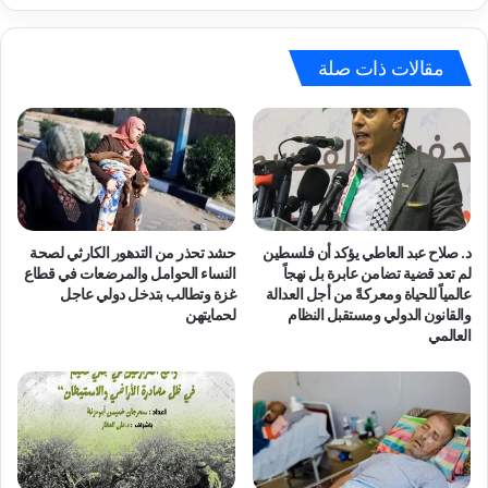
ن
ة
ا
"
ل
ح
مقالات ذات صلة
ف
ش
ل
د
س
"
ط
و
ي
م
ن
ج
ي
م
و
و
د. صلاح عبد العاطي يؤكد أن فلسطين
حشد تحذر من التدهور الكارثي لصحة
ن
ع
لم تعد قضية تضامن عابرة بل نهجاً
النساء الحوامل والمرضعات في قطاع
ت
ة
عالمياً للحياة ومعركةً من أجل العدالة
غزة وتطالب بتدخل دولي عاجل
ح
والقانون الدولي ومستقبل النظام
لحمايتهن
ا
العالمي
ت
ل
ت
ش
ه
ي
د
خ
ي
ا
د
ل
ا
د