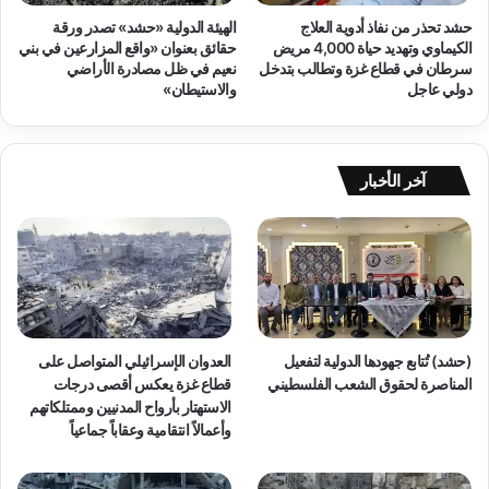
ل
و
حشد تحذر من نفاذ أدوية العلاج
الهيئة الدولية «حشد» تصدر ورقة
إ
ل
الكيماوي وتهديد حياة 4,000 مريض
حقائق بعنوان «واقع المزارعين في بني
ع
ي
سرطان في قطاع غزة وتطالب بتدخل
نعيم في ظل مصادرة الأراضي
د
ة
دولي عاجل
والاستيطان»
ا
ت
م
ن
ظ
م
آخر الأخبار
ا
ن
ل
ق
ا
ء
ح
و
(حشد) تُتابع جهودها الدولية لتفعيل
العدوان الإسرائيلي المتواصل على
ا
المناصرة لحقوق الشعب الفلسطيني
قطاع غزة يعكس أقصى درجات
ر
الاستهتار بأرواح المدنيين وممتلكاتهم
ي
وأعمالاً انتقامية وعقاباً جماعياً
اً
ش