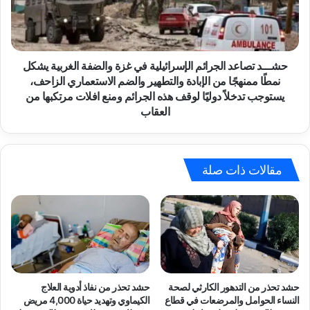
ع
د
ن
ت
ا
ص
ل
ا
ض
ع
حشـــد تصاعد الجرائم الإسرائيلية في غزة والضفة الغربية يشكل
م
د
نمطًا ممنهجًا من الإبادة والتطهير والضم الاستعماري الزاحف،
و
ا
يستوجب تدخلاً دوليًا لوقف هذه الجرائم ومنع افلات مرتكبها من
ا
ل
العقاب
ل
ج
إ
ر
ب
ا
ا
ئ
مقالات ذات صلة
د
م
ة
ا
و
ل
ت
إ
ق
س
و
ر
ض
ا
أ
ئ
حشد تحذر من التدهور الكارثي لصحة
حشد تحذر من نفاذ أدوية العلاج
س
ي
النساء الحوامل والمرضعات في قطاع
الكيماوي وتهديد حياة 4,000 مريض