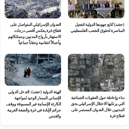
ش
ك
ل
ن
(حشد) تُتابع جهودها الدولية لتفعيل
العدوان الإسرائيلي المتواصل على
م
المناصرة لحقوق الشعب الفلسطيني
قطاع غزة يعكس أقصى درجات
طً
الاستهتار بأرواح المدنيين وممتلكاتهم
ا
وأعمالاً انتقامية وعقاباً جماعياً
م
م
ن
ه
جً
ا
م
ن
الهيئة الدولية (حشد): التدخل الدولي
ا
نداء وإحاطة حول العقوبات الجماعية
الإنساني المسار الوحيد لمواجهة
ل
التي يرتكبها الاحتلال الإسرائيلي بحق
الكارثة الإنسانية غير المسبوقة ووقف
إ
المدنيين خلال العدوان المستمر على
جرائم الإبادة في غزة والضفة الغربية
ب
قطاع غزة
والقدس
ا
د