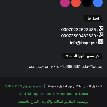
ا
فيسبوك
‫X
‫YouTube
انستقرام
ر
ي
ا
اتصل بنا
ل
ز
: 00970282623435
ا
ح
: 00972599482639
ف
: info@icspr.ps
،
ي
س
كن سفير للنوايا الحسنة:
ت
و
[contact-form-7 id="b688636" title="footer"]
ج
ب
ت
د
© حقوق النشر 2026، جميع الحقوق محفوظة |
تصميمه من قِبل Malek Social
خ
Media Management and Development
maleksocial
ل
اً
الرئيسية
التقارير المالية والادارية
التبرع للجمعية
د