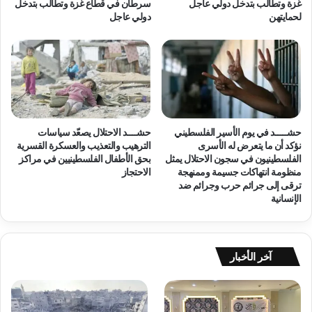
س
ل
غزة وتطالب بتدخل دولي عاجل
سرطان في قطاع غزة وتطالب بتدخل
ا
ي
لحمايتهن
دولي عاجل
ل
ة
ن
ف
ظ
ي
ا
غ
م
ز
ا
ة
ل
و
د
حشـــــد في يوم الأسير الفلسطيني
حشــــد الاحتلال يصعّد سياسات
ا
نؤكد أن ما يتعرض له الأسرى
الترهيب والتعذيب والعسكرة القسرية
و
ل
الفلسطينيون في سجون الاحتلال يمثل
بحق الأطفال الفلسطينيين في مراكز
ل
ض
منظومة انتهاكات جسيمة وممنهجة
الاحتجاز
ي
ف
ترقى إلى جرائم حرب وجرائم ضد
ة
الإنسانية
ا
ل
غ
ر
آخر الأخبار
ب
ي
ة
ي