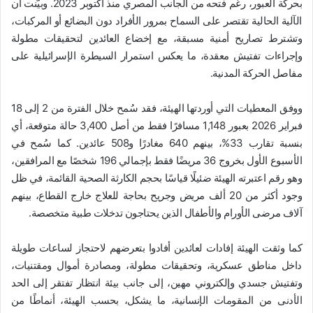
بحركة العبور، رغم فتحه من الجانب المصري منذ أكتوبر 2023. وبيّنت أن
الآلية الحالية تقتصر على السماح بمرور الأفراد دون البضائع أو المركبات،
وتشترط تصاريح أمنية مسبقة، مع إخضاع العائدين لتحقيقات مطولة
وإجراءات تفتيش معقدة، ما يعكس استمرار السيطرة الإسرائيلية على
مفاصل الحركة المدنية.
ووفق المعطيات التي أوردتها الهيئة، فقد سُمح خلال الفترة من 2 إلى 18
فبراير 2026 بعبور 1,148 مسافرًا فقط من أصل 3,400 حالة متوقعة، أي
بنسبة تقارب 33%، بينهم 640 مغادرًا و508 عائدين. كما سُمح في
الأسبوع الأول بخروج 36 مريضًا فقط بإجمالي 196 شخصًا مع المرافقين،
وهو رقم اعتبرته الهيئة ضئيلًا قياسًا بحجم الكارثة الصحية القائمة، في ظل
وجود أكثر من 20 ألف مريض وجريح بحاجة للعلاج خارج القطاع، بينهم
آلاف مرضى الأورام والأطفال الذين يحتاجون تدخلات طبية متخصصة.
كما وثقت الهيئة إفادات لعائدين أفادوا بتعرضهم لاحتجاز لساعات طويلة
داخل مناطق عسكرية، وتحقيقات مطولة، ومصادرة أموال ومقتنيات،
وتفتيش جسدي وإلكتروني مهين، إلى جانب بيئة انتظار تفتقر إلى الحد
الأدنى من المقومات الإنسانية، ما يشكل، بحسب الهيئة، أنماطًا من