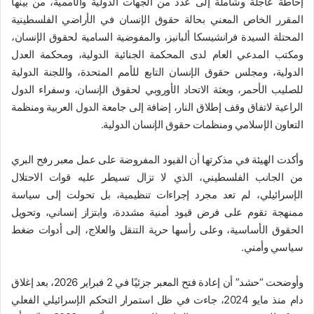
إحاطة عاجلة وشاملة إلى عدد من الجهات الدولية والأممية، من بينها
المقرر الخاص المعني بحالة حقوق الإنسان في الأراضي الفلسطينية
المحتلة السيدة
فرانشيسكا ألبانيز
، والمفوضية السامية لحقوق الإنسان،
ومكتب المدعي العام لدى
المحكمة الجنائية الدولية
، و
محكمة العدل
الدولية
، و
مجلس حقوق الإنسان التابع للأمم المتحدة
، و
اللجنة الدولية
للصليب الأحمر
، وبعثة الاتحاد الأوروبي لحقوق الإنسان، وسفراء الدول
الراعية لاتفاق وقف إطلاق النار، إضافة إلى جامعة الدول العربية ومنظمة
التعاون الإسلامي ومنظمات حقوق الإنسان الدولية.
وأكدت الهيئة في مذكرتها أن القيود المفروضة على عمل معبر رفح البري
من الجانب الفلسطيني، الذي لا تزال تسيطر عليه قوات الاحتلال
الإسرائيلي، لم تعد مجرد إجراءات تنظيمية، بل تحولت إلى سياسة
ممنهجة تقوم على فرض قيود أمنية مشددة، وابتزاز إنساني، وتحويل
الحقوق الأساسية، وعلى رأسها حرية التنقل والعلاج، إلى أدوات ضغط
سياسي وأمني.
وأوضحت “حشد” أن إعادة فتح المعبر جزئيًا في 2 فبراير 2026، بعد إغلاق
دام منذ مايو 2024، جاءت في ظل استمرار التحكم الإسرائيلي الفعلي