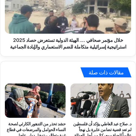
صً
ل
ا
م
ح
ؤ
و
ت
ل
م
ق
ر
ض
ص
خلال مؤتمر صحافي .... الهيئة الدولية تستعرض حصاد 2025
ا
ح
استراتيجية إسرائيلية متكاملة للضم الاستعماري والإبادة الجماعية
ء
ا
ا
ف
ل
ي
أ
.
مقالات ذات صلة
ح
.
د
.
ا
.
ث
ا
ل
ل
ت
ه
ع
ي
ز
ئ
د. صلاح عبد العاطي يؤكد أن فلسطين
حشد تحذر من التدهور الكارثي لصحة
ي
ة
لم تعد قضية تضامن عابرة بل نهجاً
النساء الحوامل والمرضعات في قطاع
ز
ا
عالمياً للحياة ومعركةً من أجل العدالة
غزة وتطالب بتدخل دولي عاجل