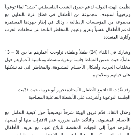
نظّمت الهيئة الدولية لدعم حقوق الشعب الفلسطيني “حشد” لقاءً توعوياً
وترفيهياً استهدف مجموعة من الأطفال في قطاع غزة بالتعاون مع
مجموعة من المؤسسات الإيطالية ، وذلك في إطار جهودها المستمرة
لدعم الأطفال نفسياً وتعزيز وعيهم بالمخاطر الناتجة عن مخلفات الحرب
وآثارها المتعددة.
وشارك في اللقاء (24) طفلاً وطفلة، تراوحت أعمارهم ما بين (8 – 13
عاماً)، حيث تضمن النشاط جلسة توعوية مبسطة ومناسبة لأعمارهم حول
مخلفات الحرب، وأشكال الأجسام المشبوهة، والمخاطر التي قد تشكلها
على حياتهم وسلامتهم.
وقد نفّذت اللقاء مع الأطفال الأستاذة تحرير أبو عربية، حيث قدّمت
الجلسة التوعوية وأشرفت على الأنشطة التفاعلية المصاحبة.
وخلال اللقاء، قدّم فريق الهيئة شرحاً توضيحياً حول كيفية التعامل مع
الأجسام المشبوهة، والتأكيد على ضرورة عدم الاقتراب منها أو لمسها،
والتوجه فوراً إلى الجهات المختصة للإبلاغ عنها، مع تعريف الأطفال
بالجهات التي يمكن اللجوء إليها في حال الاشتباه بوجود مخلفات حرب