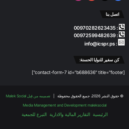
ب
ا
اتصل بنا
د
ة
: 00970282623435
ا
ل
: 00972599482639
ج
: info@icspr.ps
م
ا
ع
كن سفير للنوايا الحسنة:
ي
ة
[contact-form-7 id="b688636" title="footer"]
© حقوق النشر 2026، جميع الحقوق محفوظة |
تصميمه من قِبل Malek Social
Media Management and Development
maleksocial
الرئيسية
التقارير المالية والادارية
التبرع للجمعية
فيسبوك
‫X
‫YouTube
انستقرام