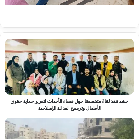
ح
ش
د
ت
ن
ف
ذ
ل
ق
ا
حشد تنفذ لقاءً متخصصًا حول قضاء الأحداث لتعزيز حماية حقوق
ءً
الأطفال وترسيخ العدالة الإصلاحية
م
ت
خ
خ
ل
ص
ا