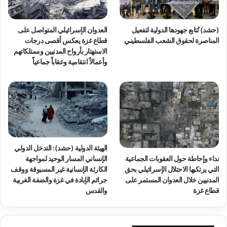
خ
س
ا
ت
ل
ر
(حشد) تُتابع جهودها الدولية لتفعيل
العدوان الإسرائيلي المتواصل على
ع
ا
المناصرة لحقوق الشعب الفلسطيني
قطاع غزة يعكس أقصى درجات
د
ت
الاستهتار بأرواح المدنيين وممتلكاتهم
ا
ي
وأعمالاً انتقامية وعقاباً جماعياً
ل
ج
ة
ي
ا
ة
ل
إ
إ
س
ص
ر
ل
ا
ا
ئ
الهيئة الدولية (حشد): التدخل الدولي
ح
ي
نداء وإحاطة حول العقوبات الجماعية
الإنساني المسار الوحيد لمواجهة
ي
ل
التي يرتكبها الاحتلال الإسرائيلي بحق
الكارثة الإنسانية غير المسبوقة ووقف
ة
ي
المدنيين خلال العدوان المستمر على
جرائم الإبادة في غزة والضفة الغربية
ة
قطاع غزة
والقدس
م
ت
ك