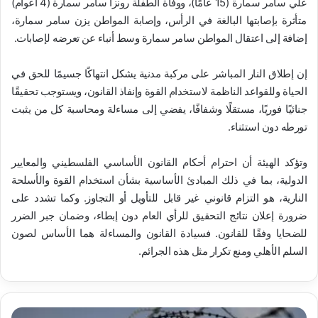
علي سامر سمارة (15 عامًا)، ووفاة الطفلة رونزا سامر سمارة (4 أعوام)
متأثرة بإصابتها البالغة في الرأس، وإصابة المواطن يزن سامر سمارة،
إضافة إلى اعتقال المواطن سامر سمارة وسط أنباء عن تعرضه لإصابات.
إن إطلاق النار المباشر على مركبة مدنية يشكل انتهاكًا جسيمًا للحق في
الحياة وللقواعد الناظمة لاستخدام القوة وإنفاذ القانون، ويستوجب تحقيقًا
جنائيًا فوريًا، مستقلًا وشفافًا، يفضي إلى مساءلة ومحاسبة كل من يثبت
تورطه دون استثناء.
وتؤكد الهيئة أن احترام أحكام القانون الأساسي الفلسطيني والمعايير
الدولية، بما في ذلك المبادئ الأساسية بشأن استخدام القوة والأسلحة
النارية، هو التزام قانوني غير قابل للتأويل أو التجاوز. وكما تشدد على
ضرورة إعلان نتائج التحقيق للرأي العام دون إبطاء، وضمان جبر الضرر
للضحايا وفقًا للقانون. فسيادة القانون والمساءلة هما الأساس لصون
السلم الأهلي ومنع تكرار مثل هذه الجرائم.
ا