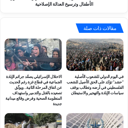
م
ءً
الأطفال وترسيخ العدالة الإصلاحية
ا
م
ل
ت
ض
خ
م
ص
مقالات ذات صلة
ا
صً
ل
ا
إ
ح
س
و
ر
ل
ا
ق
ئ
ض
ي
ا
في اليوم الدولي للشعوب الأصلية
الاحتلال الإسرائيلي يصعّد جرائم الإبادة
ل
ء
“حشد” تؤكد على الحق الأصيل للشعب
الجماعية في قطاع غزة رغم الحديث
ي
ا
الفلسطيني في أرضه وتطالب بوقف
عن اتفاق المرحلة الثانية.. ويوثّق
و
سياسات الإبادة والتهجير والاستيطان
تصعيده بالقتل والتدمير واستهداف
ل
المنظومة الصحية وفرض وقائع ميدانية
ت
أ
جديدة
ح
ح
و
د
ي
ا
ل
ث