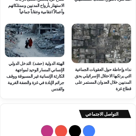
م
و
الاستهتار بأرواح المدنيين وممتلكاتهم
ل
ت
وأعمالاً انتقامية وعقاباً جماعياً
ا
ر
ك
س
د
ي
و
خ
ل
ا
ة
ل
”
ع
و
د
الهيئة الدولية (حشد): التدخل الدولي
ا
ا
نداء وإحاطة حول العقوبات الجماعية
الإنساني المسار الوحيد لمواجهة
س
ل
التي يرتكبها الاحتلال الإسرائيلي بحق
الكارثة الإنسانية غير المسبوقة ووقف
ت
ة
المدنيين خلال العدوان المستمر على
جرائم الإبادة في غزة والضفة الغربية
م
ا
قطاع غزة
والقدس
ر
ل
ا
إ
ر
ص
ا
ل
التواصل الاجتماعي
ل
ا
إ
ح
ف
ا
ب
ي