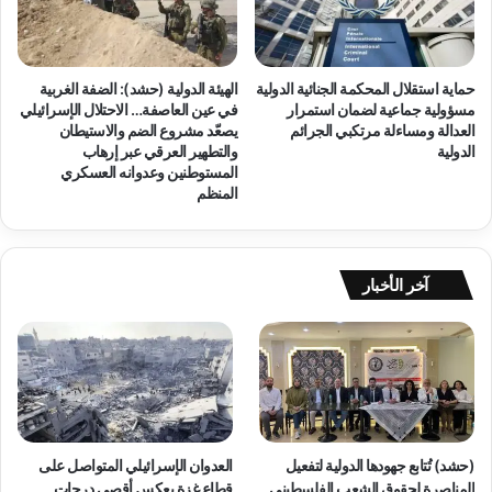
أ
ل
ر
ت
ا
ع
ض
ز
حماية استقلال المحكمة الجنائية الدولية
الهيئة الدولية (حشد): الضفة الغربية
ي
ي
مسؤولية جماعية لضمان استمرار
في عين العاصفة… الاحتلال الإسرائيلي
ا
ز
العدالة ومساءلة مرتكبي الجرائم
يصعّد مشروع الضم والاستيطان
ل
ح
الدولية
والتطهير العرقي عبر إرهاب
ض
م
المستوطنين وعدوانه العسكري
ف
ا
المنظم
ة
ي
ا
ة
ل
ح
غ
ق
آخر الأخبار
ر
و
ب
ق
ي
ا
ة
ل
إ
أ
ل
ط
ى
ف
“
ا
(حشد) تُتابع جهودها الدولية لتفعيل
العدوان الإسرائيلي المتواصل على
أ
ل
المناصرة لحقوق الشعب الفلسطيني
قطاع غزة يعكس أقصى درجات