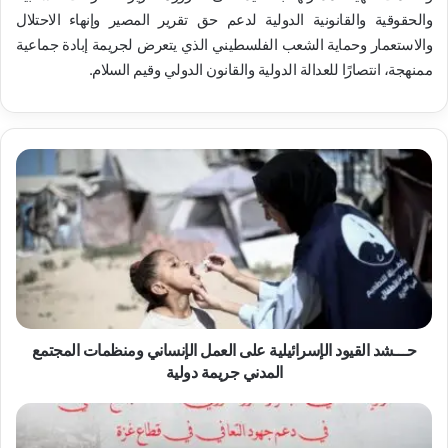
والحقوقية والقانونية الدولية لدعم حق تقرير المصير وإنهاء الاحتلال
والاستعمار وحماية الشعب الفلسطيني الذي يتعرض لجريمة إبادة جماعية
ممنهجة، انتصارًا للعدالة الدولية والقانون الدولي وقيم السلام.
ح
ـ
ـ
ـ
ش
د
ا
ل
ق
ي
حـــشد القيود الإسرائيلية على العمل الإنساني ومنظمات المجتمع
و
المدني جريمة دولية
د
ا
ح
ل
ش