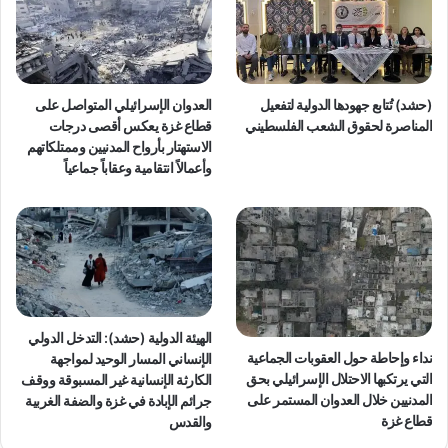
ن
م
ي
ن
ج
ظ
ر
م
ي
ا
(حشد) تُتابع جهودها الدولية لتفعيل
العدوان الإسرائيلي المتواصل على
م
ت
المناصرة لحقوق الشعب الفلسطيني
قطاع غزة يعكس أقصى درجات
ة
ا
الاستهتار بأرواح المدنيين وممتلكاتهم
د
ل
وأعمالاً انتقامية وعقاباً جماعياً
و
م
ل
ج
ي
ت
ة
م
ع
ا
ل
م
الهيئة الدولية (حشد): التدخل الدولي
د
نداء وإحاطة حول العقوبات الجماعية
الإنساني المسار الوحيد لمواجهة
ن
التي يرتكبها الاحتلال الإسرائيلي بحق
الكارثة الإنسانية غير المسبوقة ووقف
ي
المدنيين خلال العدوان المستمر على
جرائم الإبادة في غزة والضفة الغربية
ر
قطاع غزة
والقدس
ك