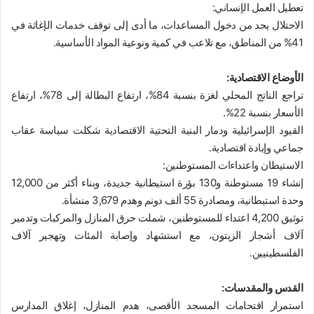
تعطيل العمل الإنساني:
الاحتلال يحد من دخول المساعدات، ما أدى إلى توقف خدمات الإغاثة في
41% من المناطق، مع تلاعب في كمية ونوعية المواد الأساسية.
الأوضاع الاقتصادية:
تراجع الناتج المحلي لغزة بنسبة 84%، ارتفاع البطالة إلى 78%، ارتفاع
الأسعار بنسبة 22%.
القيود الإسرائيلية ودمار البنية التحتية الاقتصادية شكلت سياسة عقاب
جماعي وإبادة اقتصادية.
الاستيطان واعتداءات المستوطنين:
إنشاء 19 مستوطنة و130 بؤرة استيطانية جديدة، وبناء أكثر من 12,000
وحدة استيطانية، ومصادرة 55 ألف دونم وهدم 3,679 منشأة.
توثيق 4,200 اعتداء للمستوطنين، شملت حرق المنازل والمركبات وتدمير
آلاف أشجار الزيتون، مع استشهاد وإصابة المئات وتهجير آلاف
الفلسطينيين.
القدس والمقدسات:
استمرار اقتحامات المسجد الأقصى، هدم المنازل، إغلاق المدارس