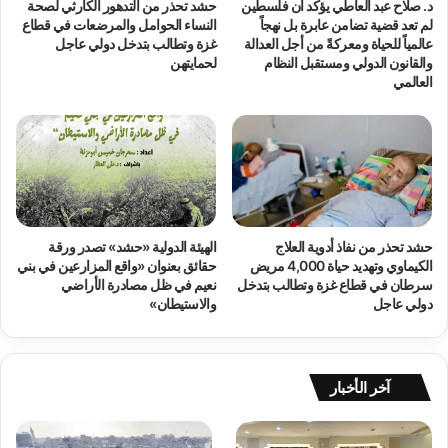
د. صلاح عبد العاطي يؤكد أن فلسطين
حشد تحذر من التدهور الكارثي لصحة
ا
ز
لم تعد قضية تضامن عابرة بل نهجاً
النساء الحوامل والمرضعات في قطاع
ن
ة
عالمياً للحياة ومعركةً من أجل العدالة
غزة وتطالب بتدخل دولي عاجل
ي
ض
والقانون الدولي ومستقبل النظام
لحمايتهن
و
العالمي
ر
م
و
ن
ر
ظ
ة
م
إ
ا
ن
ت
س
ا
ا
حشد تحذر من نفاذ أدوية العلاج
الهيئة الدولية «حشد» تصدر ورقة
ل
ن
الكيماوي وتهديد حياة 4,000 مريض
حقائق بعنوان «واقع المزارعين في بني
م
ي
سرطان في قطاع غزة وتطالب بتدخل
نعيم في ظل مصادرة الأراضي
ج
ة
دولي عاجل
والاستيطان»
ت
ع
م
ا
ع
ج
ا
ل
آخر الأخبار
ل
ة
م
…
د
و