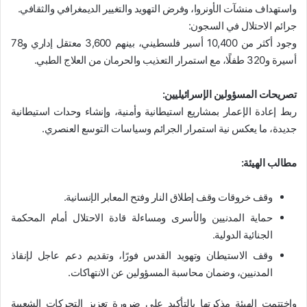
واستهداف منشآت الأونروا، وفرض التهويد والتغيير الديمغرافي والثقافي.
جرائم الاحتلال في السجون:
وجود أكثر من 10,400 أسير فلسطيني، بينهم 3,600 معتقل إداري و78
أسيرة و320 طفلًا، مع استمرار التعذيب والحرمان من العلاج الطبي.
تصريحات المسؤولين الإسرائيليين:
ربط إعادة الإعمار بمشاريع استيطانية وأمنية، وإنشاء وحدات استيطانية
جديدة، ما يعكس نية استمرار الجرائم وسياسات التوسع العنصري.
مطالب الهيئة:
وقف خروقات وقف إطلاق النار وفتح المعابر الإنسانية.
حماية المدنيين والأسرى ومساءلة قادة الاحتلال أمام المحكمة
الجنائية الدولية.
وقف الاستيطان وتهويد القدس فورًا، وتقديم دعم عاجل لإنقاذ
المدنيين، وضمان محاسبة المسؤولين عن الانتهاكات.
واختتمت الهيئة مذكرتها بالتأكيد على ضرورة تعزيز التحركات الشعبية