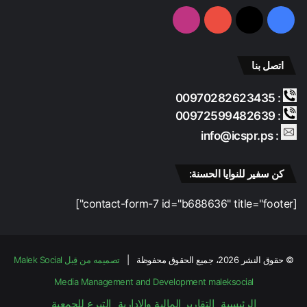
ي
فيسبوك
‫X
‫YouTube
انستقرام
ا
ة
ب
اتصل بنا
ع
د
: 00970282623435
ا
ل
: 00972599482639
إ
: info@icspr.ps
ب
ا
د
كن سفير للنوايا الحسنة:
ة
[contact-form-7 id="b688636" title="footer"]
© حقوق النشر 2026، جميع الحقوق محفوظة |
تصميمه من قِبل Malek Social
Media Management and Development
maleksocial
الرئيسية
التقارير المالية والادارية
التبرع للجمعية