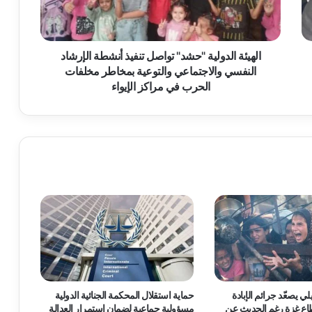
ا
ل
د
و
الهيئة الدولية "حشد" تواصل تنفيذ أنشطة الإرشاد
ل
النفسي والاجتماعي والتوعية بمخاطر مخلفات
ي
الحرب في مراكز الإيواء
ة
"
ح
ش
د
"
ت
و
ا
ص
ل
ت
ن
ف
لي يصعّد جرائم الإبادة
حماية استقلال المحكمة الجنائية الدولية
ي
اع غزة رغم الحديث عن
مسؤولية جماعية لضمان استمرار العدالة