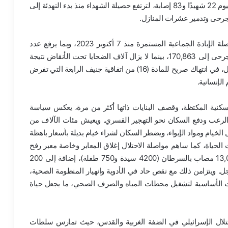
5:10 مساءً، مستشهدًا 7 وإصابة 21. وبذلك بلغت حصيلة اليوم 22 شهيدًا و83 إصابة، لترتفع حصيلة الشهداء منذ بدء التهدئة إلى
وتاتي هذه الجرائم الإسرائيلية المتصاعدة في سياق مواصلة الإبادة الجماعية المستمرة منذ 7 أكتوبر 2023، وبما يرفع عدد
الشهداء الإجمالي إلى 69,755 شهيدًا ، فيما وصل عدد الجرحى إلى 170,863، بينما لا يزال آلاف الضحايا تحت الأنقاض نتيجة
منع الاحتلال دخول المعدات الثقيلة اللازمة للبحث والانتشال، في انتهاك صريح للمادة (16) من اتفاقية جنيف الرابعة التي تفرض
الإنسانية.
السكنية المكتظة، وقصف البنايات ذاتها أكثر من مرة، يعكس سياسة
لرعب ودفع السكان نحو التهجير القسري. ويعيش مئات الآلاف من
ل الخيام ومواد الإيواء، ويضطر السكان لشراء خيام بديلة بأسعار باهظة
الحياة، كما ساهم مواصلة الاحتلال إغلاق المعابر وخاصة معبر رفح
في حرمان أكثر من 15,000 مريض من السفر، بينهم 13,000 مصاب بالسرطان (4200 سيدة و750 طفلة)، إضافة إلى 200
5, حالة بحاجة لإجلاء عاجل. ويتزامن ذلك مع نقص حاد في الأدوية وانهيار المنظومة الصحية،
ت الأساسية لتشغيل محطات المياه والصرف الصحي، ما يجعل حياة
حتلال الإسرائيلي في الضفة الغربية والقدس، حيث تمارس سلطات