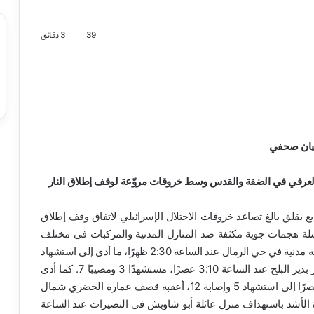
39
3 دقائق
يان صحفي
ير العرقي في الضفة والقدس وسط خروقات مروّعة لوقف إطلاق النار
ع بقلق بالغ تصاعد خروقات الاحتلال الإسرائيلي لاتفاق وقف إطلاق
يث شهد يوم امس السبت 22 نوفمبر 2025 سلسلة هجمات جوية مكثفة ضد المنازل المدنية والمركبات في مختلف
محافظات قطاع غزة. فقد استهدفت طائرات الاحتلال مركبة مدنية في حي الرمال عند الساعة 2:30 ظهرًا، ما أدى إلى استشهاد
5 مدنيين بينهم طفل. ثم قُصف منزل عائلة عابد في الحكر بدير البلح عند الساعة 3:10 عصرًا، مستشهدًا 3 ومصيبًا 7. كما أدى
قصف منزل عائلة أبو أمونة في النصيرات الساعة 4:00 عصرًا إلى استشهاد 5 وإصابة 12، أعقبه قصف عمارة الخضري شمال
هاد 4 وإصابة 9. وكانت المجزرة الأشد باستهداف منزل عائلة أبو شاويش في النصيرات عند الساعة