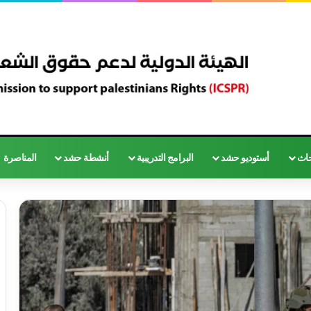
حاث
أستوديو حشد
البرامج التدريبية
أنشطة حشد
المناصرة