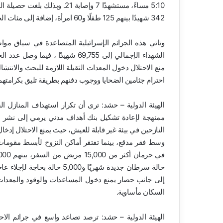
342 شهيدًا بينهم 125 طفلًا و60 امرأة، إضافة إلى مئات الجرحى وتدمير عشرات المنازل.
احترام جثامين الضحايا ووجوب دفنهم بطريقة تليق بكرامتهم 
الهيئة الدولية – حشد: ترى أن تكرار استهداف المنازل 
ممنهجة لإعادة تشكيل بنك أهداف مدني يرمي إلى نشر ا
النازحين في بيئة غير قابلة للعيش، حيث يمنع الاحتلال إدخا
وسط فقر مدقع، بينما تفتقر أماكن النزوح لأبسط مقومات 
حالة سرطان جديدة شهريًا و000
إلى جانب حصار يمنع دخول المساعدات والوقود والمعدا
السكان مأساوية.
الهيئة الدولية – حشد: ترصد تصاعد واسع في جرائم الا