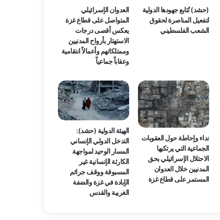
(حشد) تُتابع جهودها الدولية
العدوان الإسرائيلي
لتفعيل المناصرة لحقوق
المتواصل على قطاع غزة
الشعب الفلسطيني
يعكس أقصى درجات
الاستهتار بأرواح المدنيين
وممتلكاتهم وأعمالاً انتقامية
وعقاباً جماعياً
الهيئة الدولية (حشد):
نداء وإحاطة حول العقوبات
التدخل الدولي الإنساني
الجماعية التي يرتكبها
المسار الوحيد لمواجهة
الاحتلال الإسرائيلي بحق
الكارثة الإنسانية غير
المدنيين خلال العدوان
المسبوقة ووقف جرائم
المستمر على قطاع غزة
الإبادة في غزة والضفة
الغربية والقدس