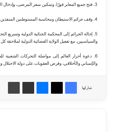
3. فتح جميع المعابر فورًا، وتمكين سفر المرضى، وإدخال المساعدات، والمعدات الثقيلة، وخيام الإيواء والبيوت المتنقلة.
4. وقف جرائم الاستيطان ومحاسبة المستوطنين المنفذين للاعتداءات بدعم رسمي.
5. إحالة الجرائم إلى المحكمة الجنائية الدولية وتسريع ال
والسياسيين، مع تفعيل الولاية القضائية الدولية لملاحقة كل
6. دعوة أحرار العالم إلى مواصلة التحركات الشعبية ل
والإنساني والأخلاقي، وفرض العقوبات على دولة الاحتلال وم
فيسبوك
‫X
ماسنجر
مشاركة عبر البريد
طباعة
شاركها