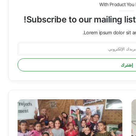
With Product You
Subscribe to our mailing lis
Lorem ipsum dolor sit a
ا
ل
ه
ي
ئ
ة