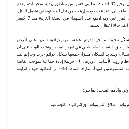
الاحتلال والمستوطنون عمليات تطهير عرقي واسعة تشمل تهجير 60 الف فلسطيني قسرًا من مناطق ريفية ومخيمات، وهدم
 من 1,800 دونم من الأراضي، إضافة إلى اعتداءات يومية إرهابية من قبل المستوطنين تشمل القتل،
الحرق، سرقة المواشي، ومحاصرة القرى، والاعتداء على المزراعين وقد ارتفع عدد الشهداء في الضفة الغربية منذ 7 أكتوبر
م تشكّل محاولة منهجية لفرض هندسة ديموغرافية قسرية على الأرض
 خطير لحق الشعب الفلسطيني في تقرير المصير. وتشدد الهيئة على أن
الانتشال، وتشريد السكان قسرًا، جميعها تشكل جرائم حرب وجرائم ضد
انية وفق اتفاقية جنيف الرابعة (المادتان 147 و148) ونظام روما الأساسي، وترقى إلى جريمة إبادة جماعية بموجب اتفاقية
منع جريمة الإبادة. كما يشكل التوسع الاستيطاني وهجمات المستوطنين انتهاكًا صارخًا للمادة (49) من اتفاقية جنيف الرابعة
ولي والأمم المتحدة بما يلي: