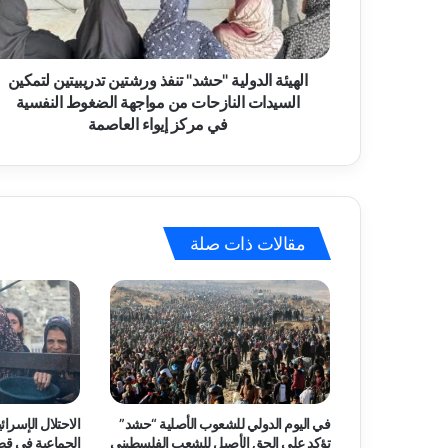
ا
ر
ل
و
د
ن
و
الهيئة الدولية "حشد" تنفذ ورشتين تدريبيتين لتمكين
ي
ل
السيدات النازحات من مواجهة الضغوط النفسية
ي
في مركز إيواء العاصمة
ة
"
ح
ش
د
مقالات ذات صلة
"
ت
ن
ف
ذ
و
ر
ش
ت
في اليوم الدولي للشعوب الأصلية “حشد”
الاحتلال الإسرائي
ي
تؤكد على الحق الأصيل للشعب الفلسطيني
الجماعية في قط