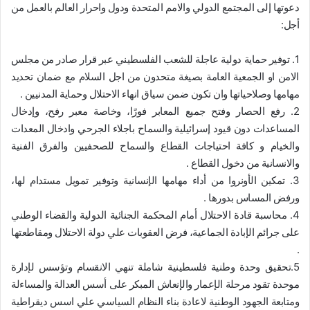
دعوتها إلى المجتمع الدولي والامم المتحدة ودول واحرار العالم بالعمل من
أجل:
1. توفير حماية دولية عاجلة للشعب الفلسطيني عبر قرار صادر من مجلس
الامن او الجمعية العامة بصيغة متحدون من اجل السلام مع ضمان تحديد
مهامها وصلاحياتها وان تكون ضمن سياق انهاء الاحتلال وحماية المدنيين .
2. رفع الحصار وفتح جميع المعابر فورًا، وخاصة معبر رفح، وإدخال
المساعدات دون قيود إسرائيلية والسماح باجلاء الجرحي وادخال المعدات
والخيام و كافة احتياجات القطاع والسماح للصحفيين والفرق الفنية
والانسانية من دخول القطاع .
3. تمكين الأونروا من أداء مهامها الإنسانية وتوفير تمويل مستدام لها،
ورفض المساس بدورها .
4. محاسبة قادة الاحتلال أمام المحكمة الجنائية الدولية والقضاء الوطني
على جرائم الإبادة الجماعية، فرض العقوبات علي دولة الاحتلال ومقاطعتها
.
5.تحقيق وحدة وطنية فلسطينية شاملة تنهي الانقسام وتؤسس لإدارة
موحدة تقود مرحلة الإعمار والإنعاش المبكر على أسس العدالة والمساءلة
ومتابعة الجهود الوطنية لاعادة بناء النظام السياسي علي اسس ديقراطية