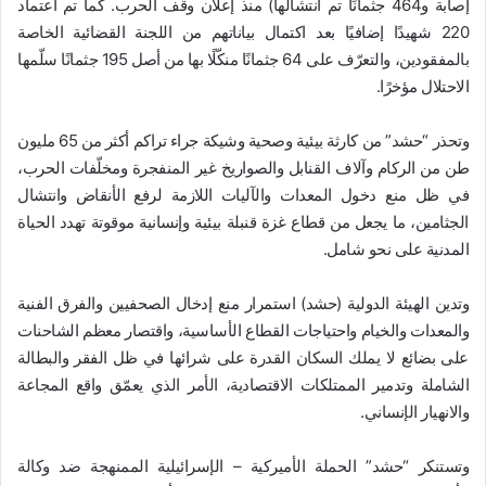
إصابة و464 جثمانًا تم انتشالها) منذ إعلان وقف الحرب. كما تم اعتماد
220 شهيدًا إضافيًا بعد اكتمال بياناتهم من اللجنة القضائية الخاصة
بالمفقودين، والتعرّف على 64 جثمانًا منكّلًا بها من أصل 195 جثمانًا سلّمها
الاحتلال مؤخرًا.
وتحذر “حشد” من كارثة بيئية وصحية وشيكة جراء تراكم أكثر من 65 مليون
طن من الركام وآلاف القنابل والصواريخ غير المنفجرة ومخلّفات الحرب،
في ظل منع دخول المعدات والآليات اللازمة لرفع الأنقاض وانتشال
الجثامين، ما يجعل من قطاع غزة قنبلة بيئية وإنسانية موقوتة تهدد الحياة
المدنية على نحو شامل.
وتدين الهيئة الدولية (حشد) استمرار منع إدخال الصحفيين والفرق الفنية
والمعدات والخيام واحتياجات القطاع الأساسية، واقتصار معظم الشاحنات
على بضائع لا يملك السكان القدرة على شرائها في ظل الفقر والبطالة
الشاملة وتدمير الممتلكات الاقتصادية، الأمر الذي يعمّق واقع المجاعة
والانهيار الإنساني.
وتستنكر “حشد” الحملة الأميركية – الإسرائيلية الممنهجة ضد وكالة