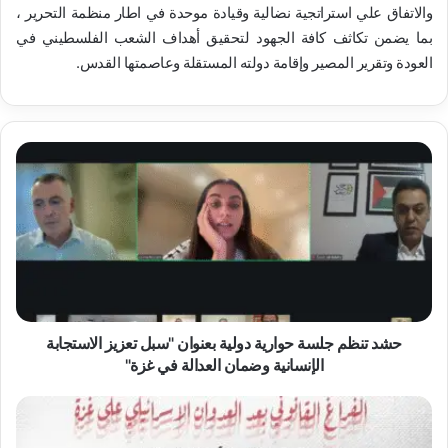
والاتفاق علي استراتجية نضالية وقيادة موحدة في اطار منظمة التحرير ،
بما يضمن تكاثف كافة الجهود لتحقيق أهداف الشعب الفلسطيني في
العودة وتقرير المصير وإقامة دولته المستقلة وعاصمتها القدس.
ح
ش
د
ت
ن
ظ
م
ج
ل
س
حشد تنظم جلسة حوارية دولية بعنوان "سبل تعزيز الاستجابة
ة
الإنسانية وضمان العدالة في غزة"
ح
و
ح
ا
ش
ر