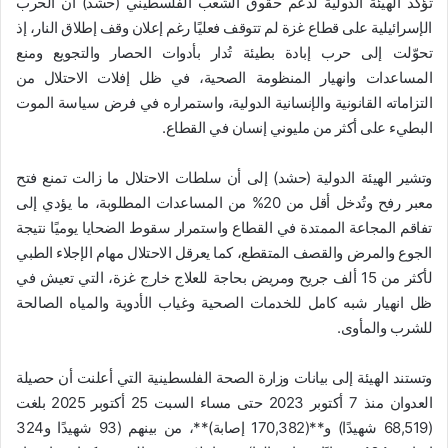
تؤكد الهيئة الدولية لدعم حقوق الشعب الفلسطيني (حشد) أن الحرب
الإسرائيلية على قطاع غزة لم تتوقف فعليًا رغم إعلان وقف إطلاق النار، إذ
تحوّلت إلى حرب إبادة بطيئة تُدار بأدوات الحصار والتجويع ومنع
المساعدات وانهيار المنظومة الصحية، في ظل إفلات الاحتلال من
التزاماته القانونية والإنسانية الدولية، واستمراره في فرض سياسة الموت
البطيء على أكثر من مليوني إنسان في القطاع.
وتشير الهيئة الدولية (حشد) إلى أن سلطات الاحتلال ما زالت تمنع فتح
معبر رفح وتُدخل أقل من 20% من المساعدات المطلوبة، ما يؤدي إلى
تفاقم المجاعة الممتدة في القطاع واستمرار سقوط الضحايا يوميًا نتيجة
الجوع والمرض والقصف المتقطع، كما يعرقل الاحتلال مهام الإجلاء الطبي
لأكثر من 15 ألف جريح ومريض بحاجة للعلاج خارج غزة، التي تعيش في
ظل انهيار شبه كامل للخدمات الصحية وغياب الأدوية والمياه الصالحة
للشرب والمأوى.
وتستند الهيئة إلى بيانات وزارة الصحة الفلسطينية التي أعلنت أن حصيلة
العدوان منذ 7 أكتوبر 2023 حتى مساء السبت 25 أكتوبر 2025 بلغت
(68,519 شهيدًا) و**(170,382 إصابة)**، من بينهم (93 شهيدًا و324