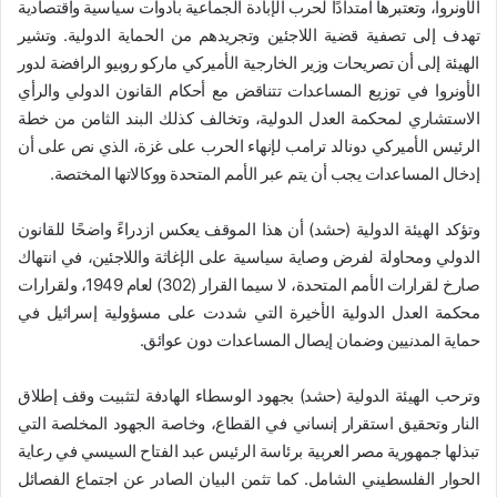
الأونروا، وتعتبرها امتدادًا لحرب الإبادة الجماعية بأدوات سياسية واقتصادية
تهدف إلى تصفية قضية اللاجئين وتجريدهم من الحماية الدولية. وتشير
الهيئة إلى أن تصريحات وزير الخارجية الأميركي ماركو روبيو الرافضة لدور
الأونروا في توزيع المساعدات تتناقض مع أحكام القانون الدولي والرأي
الاستشاري لمحكمة العدل الدولية، وتخالف كذلك البند الثامن من خطة
الرئيس الأميركي دونالد ترامب لإنهاء الحرب على غزة، الذي نص على أن
إدخال المساعدات يجب أن يتم عبر الأمم المتحدة ووكالاتها المختصة.
وتؤكد الهيئة الدولية (حشد) أن هذا الموقف يعكس ازدراءً واضحًا للقانون
الدولي ومحاولة لفرض وصاية سياسية على الإغاثة واللاجئين، في انتهاك
صارخ لقرارات الأمم المتحدة، لا سيما القرار (302) لعام 1949، ولقرارات
محكمة العدل الدولية الأخيرة التي شددت على مسؤولية إسرائيل في
حماية المدنيين وضمان إيصال المساعدات دون عوائق.
وترحب الهيئة الدولية (حشد) بجهود الوسطاء الهادفة لتثبيت وقف إطلاق
النار وتحقيق استقرار إنساني في القطاع، وخاصة الجهود المخلصة التي
تبذلها جمهورية مصر العربية برئاسة الرئيس عبد الفتاح السيسي في رعاية
الحوار الفلسطيني الشامل. كما تثمن البيان الصادر عن اجتماع الفصائل