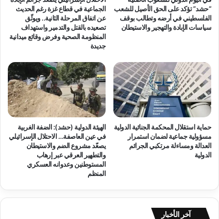
ز
ح
“حشد” تؤكد على الحق الأصيل للشعب
الجماعية في قطاع غزة رغم الحديث
ا
و
الفلسطيني في أرضه وتطالب بوقف
عن اتفاق المرحلة الثانية.. ويوثّق
ل
ل
سياسات الإبادة والتهجير والاستيطان
تصعيده بالقتل والتدمير واستهداف
ا
المنظومة الصحية وفرض وقائع ميدانية
ا
جديدة
س
ل
ت
ف
ج
ر
ا
ا
ب
غ
ة
ا
ا
ل
ل
ق
حماية استقلال المحكمة الجنائية الدولية
الهيئة الدولية (حشد): الضفة الغربية
إ
ا
مسؤولية جماعية لضمان استمرار
في عين العاصفة… الاحتلال الإسرائيلي
ن
ن
العدالة ومساءلة مرتكبي الجرائم
يصعّد مشروع الضم والاستيطان
س
و
الدولية
والتطهير العرقي عبر إرهاب
ا
ن
المستوطنين وعدوانه العسكري
ن
ي
المنظم
ي
ب
ة
ع
و
د
ض
ا
آخر الأخبار