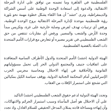
الفلسطينية في القاهرة وما تضمنه من توافق علي ادارة المرحلة
الانتقالية، والدعوة إلى استعادة الوحدة الوطنية على أسس الشراكة
والديمقراطية، وترى “حشد” أن هذا اللقاء يشكل خطوة مهمة نحو بلورة
رؤية فلسطينية موحدة لإدارة المرحلة الانتقالية بروح الوحدة الوطنية،
ورفض أي ترتيبات تهدف لفرض وصاية خارجية على غزة، وتكريس مبدأ
وحدة الأرض والشعب والمصير. ورفض أي مقاربات تنتقص من حق
الشعب الفلسطيني في تقرير مصيره أو تتعارض مع قرارات الأمم المتحدة
ذات الصلة بالقضية الفلسطينية.
الهيئة الدولية (حشد) الأمم المتحدة والدول الأطراف السامية المتعاقدة
على اتفاقيات جنيف والمجتمع الدولي الحر إلى تحمل مسؤولياتهم
القانونية والأخلاقية في إنهاء الاحتلال ومحاسبة مجرمي الحرب
الإسرائيليين أمام المحكمة الجنائية الدولية، ووقف سياسة الكيل بمكيالين
التي تشجع على استمرار الإفلات من العقاب.
وتجدد الهيئة الدولية لدعم حقوق الشعب الفلسطيني (حشد) التاكيد
علي أن الاحتلال هو أصل المأساة وسبب استمرار الجرائم والانتهاكات،
وأن إنهاءه ومساءلة قادته يمثلان المدخل الحقيقي للسلام العادل، واذ تجدد