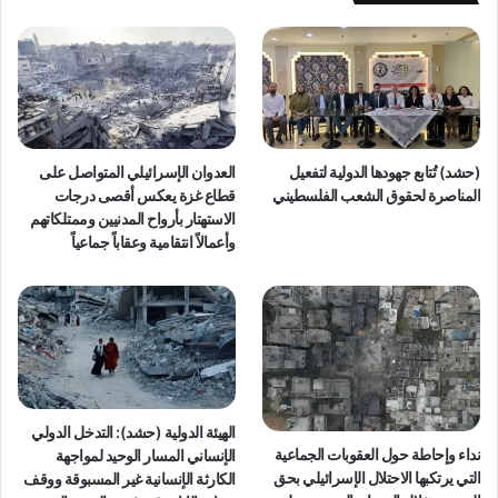
م
ل
ا
ع
ن
د
ا
و
ل
ا
ع
ن
د
ا
ا
ل
(حشد) تُتابع جهودها الدولية لتفعيل
العدوان الإسرائيلي المتواصل على
ل
إ
المناصرة لحقوق الشعب الفلسطيني
قطاع غزة يعكس أقصى درجات
ة
س
الاستهتار بأرواح المدنيين وممتلكاتهم
ف
ر
وأعمالاً انتقامية وعقاباً جماعياً
ي
ا
غ
ئ
ز
ي
ة
ل
"
ي
ع
ل
ى
الهيئة الدولية (حشد): التدخل الدولي
غ
نداء وإحاطة حول العقوبات الجماعية
الإنساني المسار الوحيد لمواجهة
ز
التي يرتكبها الاحتلال الإسرائيلي بحق
الكارثة الإنسانية غير المسبوقة ووقف