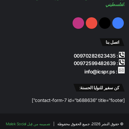
ا
الفلسطيني
ل
ح
ق
فيسبوك
‫X
‫YouTube
انستقرام
ب
ا
ل
اتصل بنا
ي
د
: 00970282623435
"
: 00972599482639
و
ت
: info@icspr.ps
ر
ا
كن سفير للنوايا الحسنة:
ج
ع
[contact-form-7 id="b688636" title="footer"]
م
ؤ
س
س
© حقوق النشر 2026، جميع الحقوق محفوظة |
تصميمه من قِبل Malek Social
ا