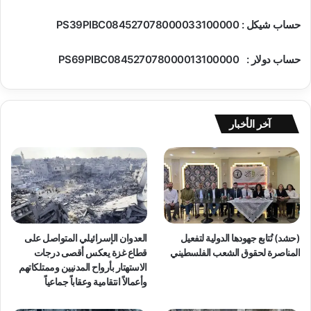
حساب شيكل : PS39PIBC084527078000033100000
حساب دولار : PS69PIBC084527078000013100000
آخر الأخبار
(حشد) تُتابع جهودها الدولية لتفعيل
العدوان الإسرائيلي المتواصل على
المناصرة لحقوق الشعب الفلسطيني
قطاع غزة يعكس أقصى درجات
الاستهتار بأرواح المدنيين وممتلكاتهم
وأعمالاً انتقامية وعقاباً جماعياً