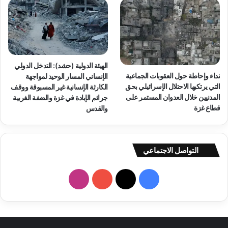
الهيئة الدولية (حشد): التدخل الدولي
نداء وإحاطة حول العقوبات الجماعية
الإنساني المسار الوحيد لمواجهة
التي يرتكبها الاحتلال الإسرائيلي بحق
الكارثة الإنسانية غير المسبوقة ووقف
المدنيين خلال العدوان المستمر على
جرائم الإبادة في غزة والضفة الغربية
قطاع غزة
والقدس
التواصل الاجتماعي
فيسبوك
‫X
‫YouTube
انستقرام